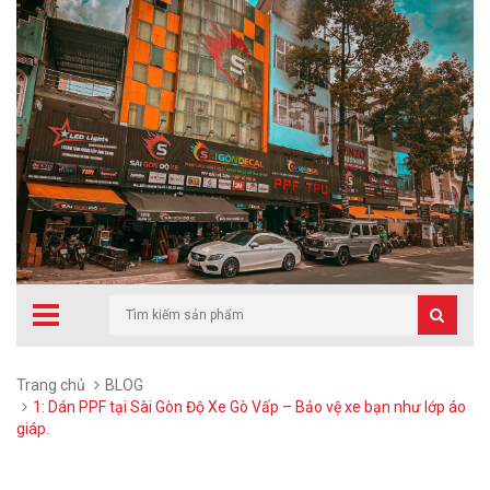
Trang chủ
BLOG
1: Dán PPF tại Sài Gòn Độ Xe Gò Vấp – Bảo vệ xe bạn như lớp áo
giáp.