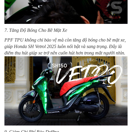
7. Tăng Độ Bóng Cho Bề Mặt Xe
PPF TPU không chỉ bảo vệ mà còn tăng độ bóng cho bề mặt xe,
giúp Honda SH Vetrol 2025 luôn nổi bật và sang trọng. Đây là
điểm thu hút giúp xe trở nên cuốn hút hơn trong mắt người nhìn.
9. Giảm Chi Phí Bảo Dưỡng