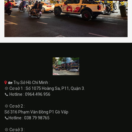
🏡 Trụ Sở Hồ Chí Minh :
💠 Cơ sở 1 : Số 1075 Hoàng Sa, P11, Quận 3.
📞 Hotline : 0964.496.956
💠 Cơ sở 2 :
Số 316 Phạm Văn Đồng P1 Gò Vấp
📞Hotline : 038 79 98765
💠 Cơ sở 3 :