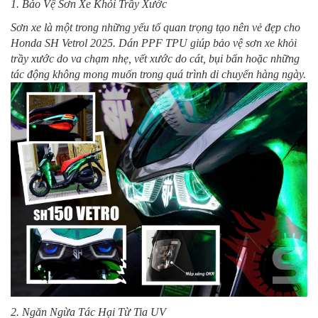
1. Bảo Vệ Sơn Xe Khỏi Trầy Xước
Sơn xe là một trong những yếu tố quan trọng tạo nên vẻ đẹp cho
Honda SH Vetrol 2025. Dán PPF TPU giúp bảo vệ sơn xe khỏi
trầy xước do va chạm nhẹ, vết xước do cát, bụi bẩn hoặc những
tác động không mong muốn trong quá trình di chuyển hàng ngày.
2. Ngăn Ngừa Tác Hại Từ Tia UV