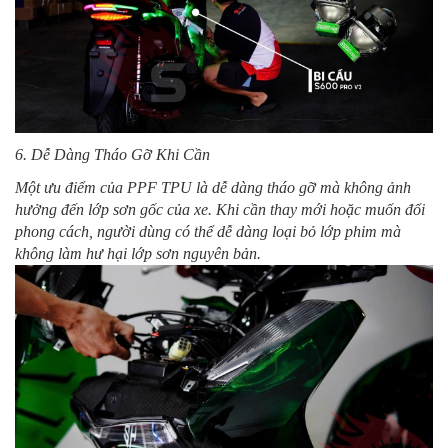
6. Dễ Dàng Tháo Gỡ Khi Cần
Một ưu điểm của PPF TPU là dễ dàng tháo gỡ mà không ảnh
hưởng đến lớp sơn gốc của xe. Khi cần thay mới hoặc muốn đổi
phong cách, người dùng có thể dễ dàng loại bỏ lớp phim mà
không làm hư hại lớp sơn nguyên bản.