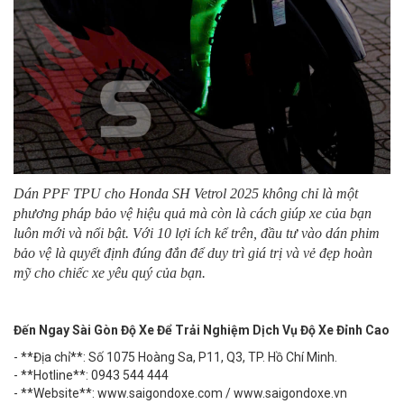
Dán PPF TPU cho Honda SH Vetrol 2025 không chỉ l
à một
phương pháp bảo vệ hiệu quả mà còn là cách giúp xe của bạn
luôn mới và nổi bật. Với 10 lợi ích kể trên, đầu tư vào dán phim
bảo vệ là quyết định đúng đắn để duy trì giá trị và vẻ đẹp hoàn
mỹ cho chiếc xe yêu quý của bạn.
Đến Ngay Sài Gòn Độ Xe Để Trải Nghiệm Dịch Vụ Độ Xe Đỉnh Cao
- **Địa chỉ**: Số 1075 Hoàng Sa, P11, Q3, TP. Hồ Chí Minh.
- **Hotline**: 0943 544 444
- **Website**: www.saigondoxe.com / www.saigondoxe.vn