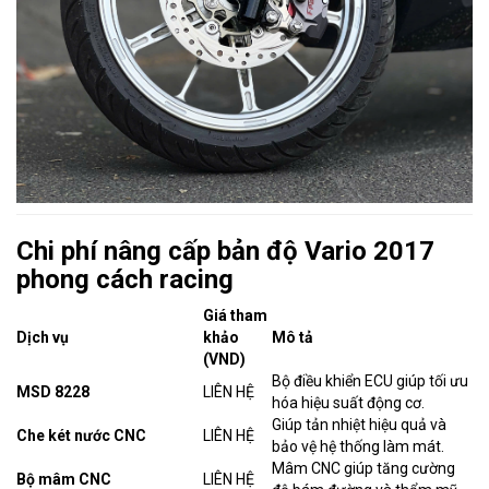
Chi phí nâng cấp bản độ Vario 2017
phong cách racing
Giá tham
Dịch vụ
khảo
Mô tả
(VND)
Bộ điều khiển ECU giúp tối ưu
MSD 8228
LIÊN HỆ
hóa hiệu suất động cơ.
Giúp tản nhiệt hiệu quả và
Che két nước CNC
LIÊN HỆ
bảo vệ hệ thống làm mát.
Mâm CNC giúp tăng cường
Bộ mâm CNC
LIÊN HỆ