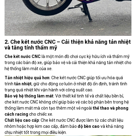
2. Che két nước CNC – Cải thiện khả năng tản nhiệt
và tăng tính thẩm mỹ
Che két nước CNC
là một món đồ chơi cực kỳ hữu ích và thẩm mỹ
trong các bản độ xe, giúp bảo vệ và cải thiện khả năng tản nhiệt cho
hệ thống làm mát của xe.
Tản nhiệt hiệu quả hơn
: Che két nước CNC giúp tối ưu hóa quá
trình
tản nhiệt
, giữ cho động cơ luôn ở nhiệt độ ổn định, tránh tình
trạng quá nhiệt khi vận hành với công suất cao.
Bảo vệ hệ thống làm mát
: Với thiết kế tinh tế và chất liệu bền bỉ,
che két nước CNC không chỉ giúp bảo vệ các bộ phận bên trong hệ
thống làm mát mà còn tạo thêm một vẻ ngoài
thể thao và phong
cách racing
cho chiếc xe.
Chất liệu cao cấp
: Che két nước CNC được làm từ các chất liệu
nhôm hoặc hợp kim cao cấp, đảm bảo
độ bền cao
và khả năng
chịu nhiệt tốt trong mọi điều kiện.