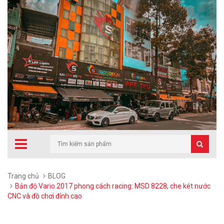
Trang chủ
BLOG
Bản độ Vario 2017 phong cách racing: MSD 8228, che két nước
CNC và đồ chơi đỉnh cao