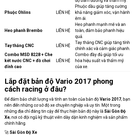
độ bám đường và thẩm mỹ.
Phuộc dầu giúp tăng cường
Phuộc Ohlins
LIÊN HỆ
khả năng giảm xóc, vận hành
êm ái.
Heo phanh mạnh mẽ và an
Heo phanh Brembo
LIÊN HỆ
toàn, đảm bảo phanh hiệu
quả.
Tay thắng CNC giúp tăng tính
Tay thắng CNC
LIÊN HỆ
chính xác và cảm giác phanh.
Combo MSD 8228 + Che
Combo đầy đủ giúp tối ưu
két nước CNC + đồ chơi
LIÊN HỆ
hóa hiệu suất và thẩm mỹ
đỉnh cao
của xe.
Lắp đặt bản độ Vario 2017 phong
cách racing ở đâu?
Để đảm bảo chất lượng và tính an toàn của bản độ
Vario 2017
, bạn
nên đến những cơ sở độ xe chuyên nghiệp và uy tín. Một trong
những địa chỉ đáng tin cậy để thực hiện bản độ này là
Sài Gòn Độ
Xe
, nơi có đội ngũ kỹ thuật viên dày dặn kinh nghiệm và sản phẩm
chính hãng.
🚀
Sài Gòn Độ Xe