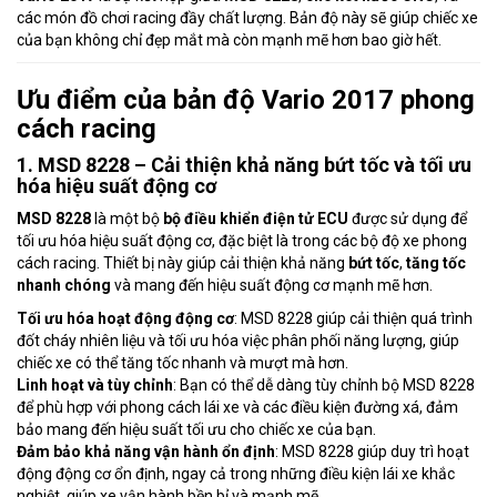
các món đồ chơi racing đầy chất lượng. Bản độ này sẽ giúp chiếc xe
của bạn không chỉ đẹp mắt mà còn mạnh mẽ hơn bao giờ hết.
Ưu điểm của bản độ Vario 2017 phong
cách racing
1. MSD 8228 – Cải thiện khả năng bứt tốc và tối ưu
hóa hiệu suất động cơ
MSD 8228
là một bộ
bộ điều khiển điện tử ECU
được sử dụng để
tối ưu hóa hiệu suất động cơ, đặc biệt là trong các bộ độ xe phong
cách racing. Thiết bị này giúp cải thiện khả năng
bứt tốc
,
tăng tốc
nhanh chóng
và mang đến hiệu suất động cơ mạnh mẽ hơn.
Tối ưu hóa hoạt động động cơ
: MSD 8228 giúp cải thiện quá trình
đốt cháy nhiên liệu và tối ưu hóa việc phân phối năng lượng, giúp
chiếc xe có thể tăng tốc nhanh và mượt mà hơn.
Linh hoạt và tùy chỉnh
: Bạn có thể dễ dàng tùy chỉnh bộ MSD 8228
để phù hợp với phong cách lái xe và các điều kiện đường xá, đảm
bảo mang đến hiệu suất tối ưu cho chiếc xe của bạn.
Đảm bảo khả năng vận hành ổn định
: MSD 8228 giúp duy trì hoạt
động động cơ ổn định, ngay cả trong những điều kiện lái xe khắc
nghiệt, giúp xe vận hành bền bỉ và mạnh mẽ.