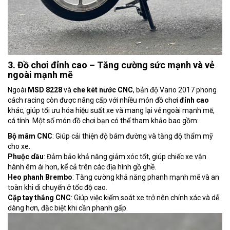
3. Đồ chơi đỉnh cao – Tăng cường sức mạnh và vẻ
ngoài mạnh mẽ
Ngoài
MSD 8228
và
che két nước CNC
, bản độ Vario 2017 phong
cách racing còn được nâng cấp với nhiều món đồ chơi
đỉnh cao
khác, giúp tối ưu hóa hiệu suất xe và mang lại vẻ ngoài mạnh mẽ,
cá tính. Một số món đồ chơi bạn có thể tham khảo bao gồm:
Bộ mâm CNC
: Giúp cải thiện độ bám đường và tăng độ thẩm mỹ
cho xe.
Phuộc dầu
: Đảm bảo khả năng giảm xóc tốt, giúp chiếc xe vận
hành êm ái hơn, kể cả trên các địa hình gồ ghề.
Heo phanh Brembo
: Tăng cường khả năng phanh mạnh mẽ và an
toàn khi di chuyển ở tốc độ cao.
Cặp tay thắng CNC
: Giúp việc kiểm soát xe trở nên chính xác và dễ
dàng hơn, đặc biệt khi cần phanh gấp.