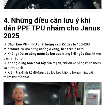
4. Những điều cần lưu ý khi
dán PPF TPU nhám cho Janus
2025
📌
Chọn keo PPF TPU chất lượng cao
: Độ dày từ
150-200
micromet
, có khả năng
chống ố vàng, bền trên 2 năm
.
📌
Không rửa xe bằng nước áp lực cao
trong
3-5 ngày đầu
để keo
bám chắc hơn.
📌
Không dùng hóa chất tẩy rửa mạnh
, chỉ lau xe bằng khăn mềm
và nước sạch.
📌
Kiểm tra định kỳ
để đảm bảo lớp keo không bong mép, giữ
thẩm mỹ tốt nhất.