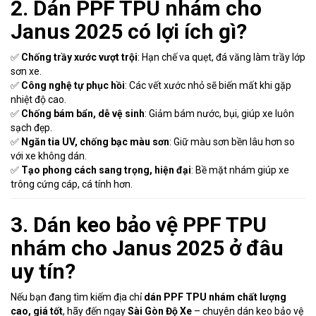
2. Dán PPF TPU nhám cho
Janus 2025 có lợi ích gì?
✅
Chống trầy xước vượt trội
: Hạn chế va quẹt, đá văng làm trầy lớp
sơn xe.
✅
Công nghệ tự phục hồi
: Các vết xước nhỏ sẽ biến mất khi gặp
nhiệt độ cao.
✅
Chống bám bẩn, dễ vệ sinh
: Giảm bám nước, bụi, giúp xe luôn
sạch đẹp.
✅
Ngăn tia UV, chống bạc màu sơn
: Giữ màu sơn bền lâu hơn so
với xe không dán.
✅
Tạo phong cách sang trọng, hiện đại
: Bề mặt nhám giúp xe
trông cứng cáp, cá tính hơn.
3. Dán keo bảo vệ PPF TPU
nhám cho Janus 2025 ở đâu
uy tín?
Nếu bạn đang tìm kiếm địa chỉ
dán PPF TPU nhám chất lượng
cao, giá tốt
, hãy đến ngay
Sài Gòn Độ Xe
– chuyên dán keo bảo vệ