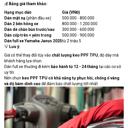
💰
Bảng giá tham khảo:
Hạng mục dán
Giá (VNĐ)
Dán mặt nạ
(phần đầu xe)
500.000 - 800.000
Dán 2 bên hông xe
800.000 - 1.200.000
Dán dè chắn bùn trước/sau
300.000 - 600.000
Dán cốp trên + yếm trong
500.000 - 900.000
Dán full xe Yamaha Janus 2025
từ 2 triệu 5
💡
Lưu ý:
Giá có thể thay đổi tùy vào
chất lượng keo PPF TPU
, độ dày mà
khách hàng lựa chọn.
Dán full xe thường đi kèm
bảo hành từ 12 - 24 tháng
tại các cơ sở
uy tín.
Nên chọn
keo PPF TPU có khả năng tự phục hồi, chống ố vàng
và độ bám dính cao
để đảm bảo chất lượng tốt nhất.