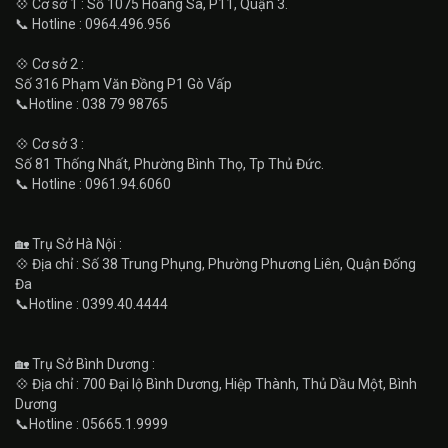
💠 Cơ sở 1 : Số 1075 Hoàng Sa, P11, Quận 3.
📞 Hotline : 0964.496.956
💠 Cơ sở 2 :
Số 316 Phạm Văn Đồng P1 Gò Vấp
📞Hotline : 038 79 98765
💠 Cơ sở 3 :
Số 81 Thống Nhất, Phường Bình Thọ, Tp Thủ Đức.
📞 Hotline : 0961.94.6060
🏡 Trụ Sở Hà Nội :
💠 Địa chỉ : Số 38 Trung Phụng, Phường Phương Liên, Quận Đống
Đa
📞Hotline : 0399.40.4444
🏡 Trụ Sở Bình Dương :
💠 Địa chỉ : 700 Đại lộ Bình Dương, Hiệp Thành, Thủ Dầu Một, Bình
Dương
📞Hotline : 05665.1.9999