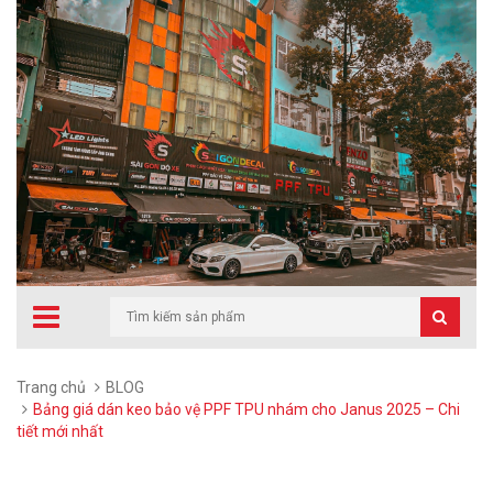
Trang chủ
BLOG
Bảng giá dán keo bảo vệ PPF TPU nhám cho Janus 2025 – Chi
tiết mới nhất