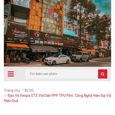
Trang chủ
BLOG
Bảo Vệ Vespa GTS Với Dán PPF TPU Film: Công Nghệ Hiện Đại Và
Hiệu Quả