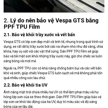
2.
Lý do nên bảo vệ Vespa GTS bằng
PPF TPU Film
2.1. Bảo vệ khỏi trầy xước và vết bẩn
Vespa GTS có lớp sơn đẹp mắt và tinh tế, nhưng trong quá trình sử
dụng, xe rất dễ bị trầy xước bởi các va chạm nhỏ như đá văng, chìa
khóa, hay cọ xát với các vật thể cứng. Dán PPF TPU Film sẽ giúp
bảo vệ bề mặt sơn khỏi những trầy xước này, giữ cho chiếc xe luôn
sáng bóng và mới mẻ.
Ngoài ra, PPF TPU còn có khả năng chống bám bụi và các vết bẩn
khó vệ sinh, giúp chiếc Vespa GTS luôn sạch sẽ mà không phải tốn
quá nhiều công sức lau chùi.
2.2. Bảo vệ khỏi tia UV
Ánh nắng mặt trời chứa nhiều tia UV có thể làm phai màu và hư
hỏng lớp sơn của xe theo thời gian. Dán PPF TPU Film giúp bảo vệ
lớp sơn xe khỏi tác động của tia UV, duy trì màu sắc và độ sáng
bóng của xe lâu dài.