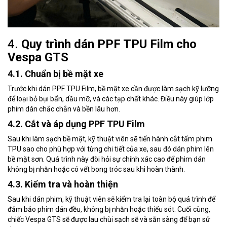
4.
Quy trình dán PPF TPU Film cho
Vespa GTS
4.1. Chuẩn bị bề mặt xe
Trước khi dán PPF TPU Film, bề mặt xe cần được làm sạch kỹ lưỡng
để loại bỏ bụi bẩn, dầu mỡ, và các tạp chất khác. Điều này giúp lớp
phim dán chắc chắn và bền lâu hơn.
4.2. Cắt và áp dụng PPF TPU Film
Sau khi làm sạch bề mặt, kỹ thuật viên sẽ tiến hành cắt tấm phim
TPU sao cho phù hợp với từng chi tiết của xe, sau đó dán phim lên
bề mặt sơn. Quá trình này đòi hỏi sự chính xác cao để phim dán
không bị nhăn hoặc có vết bong tróc sau khi hoàn thành.
4.3. Kiểm tra và hoàn thiện
Sau khi dán phim, kỹ thuật viên sẽ kiểm tra lại toàn bộ quá trình để
đảm bảo phim dán đều, không bị nhăn hoặc thiếu sót. Cuối cùng,
chiếc Vespa GTS sẽ được lau chùi sạch sẽ và sẵn sàng để bạn sử