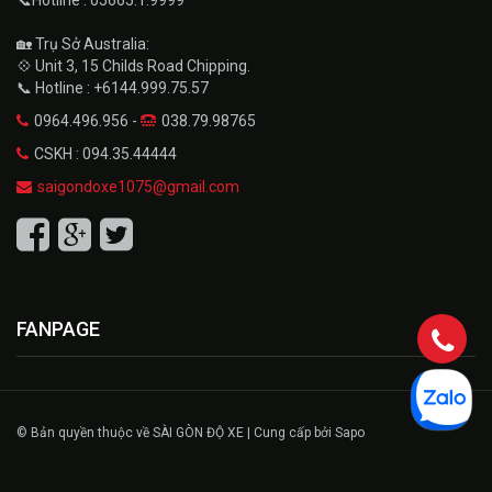
🏡 Trụ Sở Australia:
💠 Unit 3, 15 Childs Road Chipping.
📞 Hotline : +6144.999.75.57
0964.496.956 -
038.79.98765
CSKH : 094.35.44444
saigondoxe1075@gmail.com
FANPAGE
© Bản quyền thuộc về SÀI GÒN ĐỘ XE | Cung cấp bởi Sapo