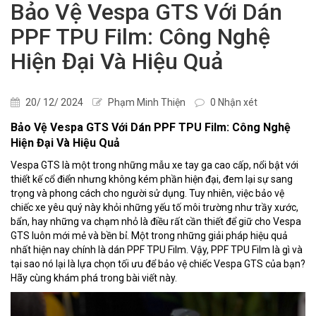
Bảo Vệ Vespa GTS Với Dán
PPF TPU Film: Công Nghệ
Hiện Đại Và Hiệu Quả
20/ 12/ 2024
Phạm Minh Thiện
0 Nhận xét
Bảo Vệ Vespa GTS Với Dán PPF TPU Film: Công Nghệ
Hiện Đại Và Hiệu Quả
Vespa GTS là một trong những mẫu xe tay ga cao cấp, nổi bật với
thiết kế cổ điển nhưng không kém phần hiện đại, đem lại sự sang
trọng và phong cách cho người sử dụng. Tuy nhiên, việc bảo vệ
chiếc xe yêu quý này khỏi những yếu tố môi trường như trầy xước,
bẩn, hay những va chạm nhỏ là điều rất cần thiết để giữ cho Vespa
GTS luôn mới mẻ và bền bỉ. Một trong những giải pháp hiệu quả
nhất hiện nay chính là dán PPF TPU Film. Vậy, PPF TPU Film là gì và
tại sao nó lại là lựa chọn tối ưu để bảo vệ chiếc Vespa GTS của bạn?
Hãy cùng khám phá trong bài viết này.