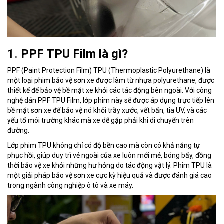
1.
PPF TPU Film là gì?
PPF (Paint Protection Film) TPU (Thermoplastic Polyurethane) là
một loại phim bảo vệ sơn xe được làm từ nhựa polyurethane, được
thiết kế để bảo vệ bề mặt xe khỏi các tác động bên ngoài. Với công
nghệ dán PPF TPU Film, lớp phim này sẽ được áp dụng trực tiếp lên
bề mặt sơn xe để bảo vệ nó khỏi trầy xước, vết bẩn, tia UV, và các
yếu tố môi trường khác mà xe dễ gặp phải khi di chuyển trên
đường.
Lớp phim TPU không chỉ có độ bền cao mà còn có khả năng tự
phục hồi, giúp duy trì vẻ ngoài của xe luôn mới mẻ, bóng bẩy, đồng
thời bảo vệ xe khỏi những hư hỏng do tác động vật lý. Phim TPU là
một giải pháp bảo vệ sơn xe cực kỳ hiệu quả và được đánh giá cao
trong ngành công nghiệp ô tô và xe máy.