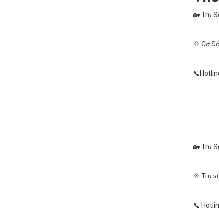
🏡 Trụ S
💠 Cơ Sở
📞Hotlin
🏡 Trụ S
💠 Trụ s
📞 Hotli