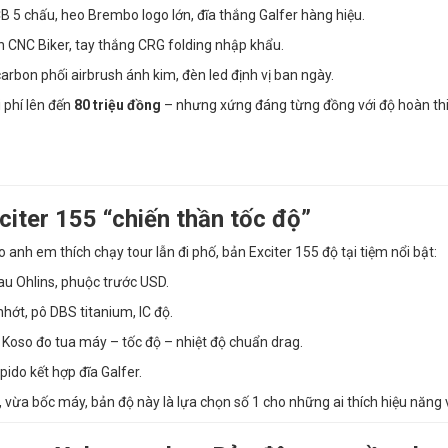
5 chấu, heo Brembo logo lớn, đĩa thắng Galfer hàng hiệu.
 CNC Biker, tay thắng CRG folding nhập khẩu.
arbon phối airbrush ánh kim, đèn led định vị ban ngày.
 phí lên đến
80 triệu đồng
– nhưng xứng đáng từng đồng với độ hoàn thiệ
xciter 155 “chiến thần tốc độ”
 anh em thích chạy tour lẫn đi phố, bản Exciter 155 độ tại tiệm nổi bật:
u Ohlins, phuộc trước USD.
nhớt, pô DBS titanium, IC độ.
Koso đo tua máy – tốc độ – nhiệt độ chuẩn drag.
do kết hợp đĩa Galfer.
 vừa bốc máy, bản độ này là lựa chọn số 1 cho những ai thích hiệu năng v