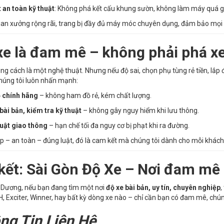
 an toàn kỹ thuật
: Không phá kết cấu khung sườn, không làm máy quá g
an xưởng rộng rãi, trang bị đầy đủ máy móc chuyên dụng, đảm bảo mọi b
xe là đam mê – không phải phá x
ng cách là một nghệ thuật. Nhưng nếu độ sai, chọn phụ tùng rẻ tiền, lắp 
chúng tôi luôn nhấn mạnh:
 chính hãng
– không ham đồ rẻ, kém chất lượng.
bài bản, kiểm tra kỹ thuật
– không gây nguy hiểm khi lưu thông.
luật giao thông
– hạn chế tối đa nguy cơ bị phạt khi ra đường.
p – an toàn – đúng luật, đó là cam kết mà chúng tôi dành cho mỗi khách
 kết: Sài Gòn Độ Xe – Nơi đam m
 Dương, nếu bạn đang tìm một nơi
độ xe bài bản, uy tín, chuyên nghiệp
,
H, Exciter, Winner, hay bất kỳ dòng xe nào – chỉ cần bạn có đam mê, chúng
ng Tin Liên Hệ