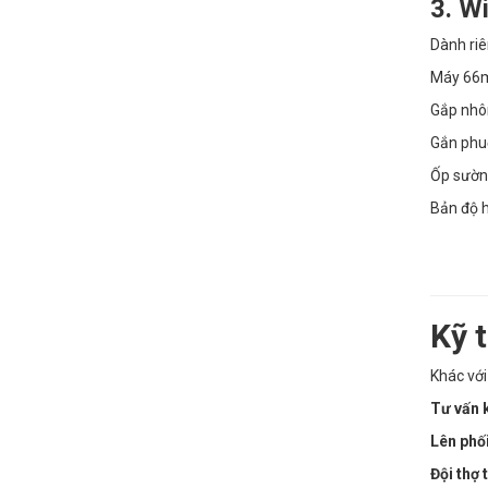
3. W
Dành riê
Máy 66m
Gắp nhôm
Gắn phu
Ốp sườn 
Bản độ h
Kỹ 
Khác với
Tư vấn 
Lên phố
Đội thợ 