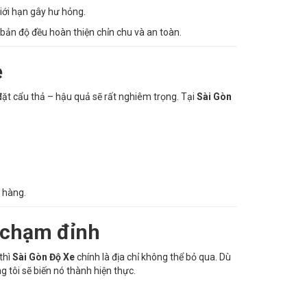
iới hạn gây hư hỏng.
ản độ đều hoàn thiện chỉn chu và an toàn.
e
đặt cẩu thả – hậu quả sẽ rất nghiêm trọng. Tại
Sài Gòn
 hàng.
ê chạm đỉnh
 thì
Sài Gòn Độ Xe
chính là địa chỉ không thể bỏ qua. Dù
 tôi sẽ biến nó thành hiện thực.