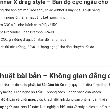
inner X drag style – Bản độ cực ngầu cho 
ng cho anh em mê “kéo sân”, chiếc Winner X này độ full hiệu năng:
m, nòng lớn, làm mát bằng két nước mini.
 CNC siêu nhẹ, bánh căm DID, vỏ IRC.
ộc Profender + heo Brembo GP4RX.
CNC, ghi đông drag, pô Titan độ handmade.
ơn 60 triệu đồng, là “vũ khí hạng nặng” cho dân chuyên tốc độ.
thuật bài bản – Không gian đẳng 
 nhiều nơi độ xe tự phát, tại
Sài Gòn Độ Xe
, mọi quy trình đều được thực 
kỹ lưỡng
: Lắng nghe nhu cầu – phong cách – ngân sách của khách.
i đồ & bản vẽ phối màu
: giúp khách dễ hình dung sản phẩm hoàn thiện.
tay nghề cao
: hơn 10 năm kinh nghiệm, hiểu sâu về máy – điện – thẩm m