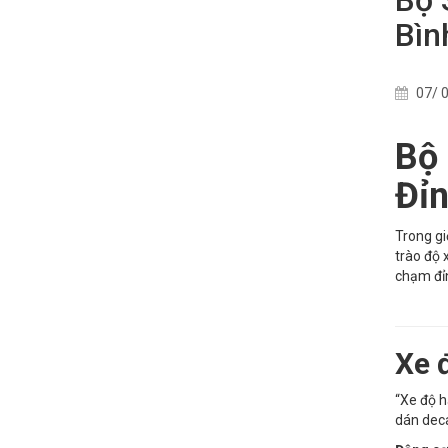
Bìn
07/ 0
Bộ
Đỉn
Trong gi
trào độ 
chạm đỉ
Xe 
“Xe độ h
dán deca