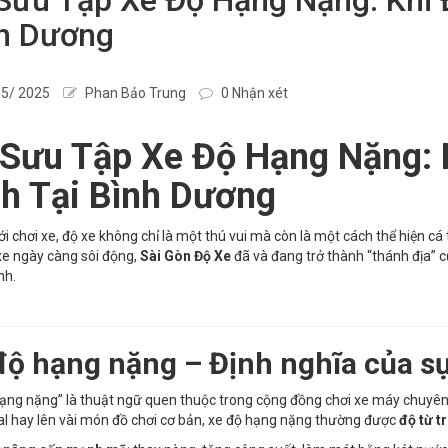
h Dương
5/ 2025
Phan Bảo Trung
0 Nhận xét
 Sưu Tập Xe Độ Hạng Nặng:
h Tại Bình Dương
ới chơi xe, độ xe không chỉ là một thú vui mà còn là một cách thể hiện c
xe ngày càng sôi động,
Sài Gòn Độ Xe
đã và đang trở thành “thánh địa”
nh.
độ hạng nặng – Định nghĩa của s
ạng nặng” là thuật ngữ quen thuộc trong cộng đồng chơi xe máy chuyên 
l hay lên vài món đồ chơi cơ bản, xe độ hạng nặng thường được
độ từ t