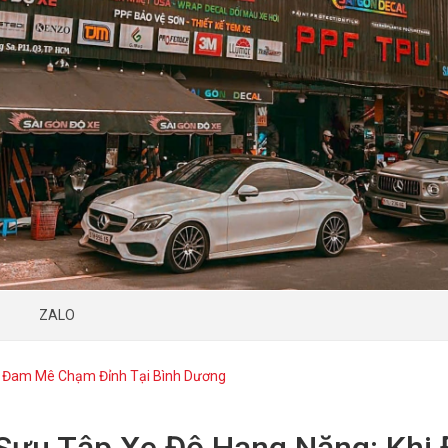
ZALO
i Đam Mê Chạm Đỉnh Tại Bình Dương
Sưu Tập Xe Độ Hạng Nặng: Khi