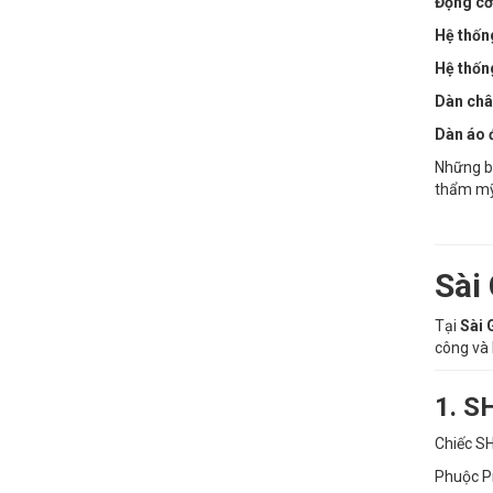
Động cơ
Hệ thốn
Hệ thốn
Dàn châ
Dàn áo 
Những bả
thẩm mỹ
Sài
Tại
Sài 
công và 
1. S
Chiếc SH
Phuộc Pr