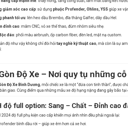
 nâng cấp mạnh mẽ
: thay nòng, tăng công suất, làm mát bằng két nước
g giảm xóc cao cấp
: sử dụng
phuộc Profender, Ohlins, YSS
giúp xe vận
g phanh tối ưu
: lên heo dầu Brembo, đĩa thắng Galfer, dây dầu Hel.
n đỉnh cao
: mâm CNC, vỏ xe thể thao, đùm nhôm siêu nhẹ.
độc đáo
: phối màu airbrush, ốp carbon fiber, đèn led, mặt nạ custom.
n độ như vậy không chỉ đòi hỏi
tay nghề kỹ thuật cao
, mà còn là sự am 
.
 Gòn Độ Xe – Nơi quy tụ những cỗ
Gòn Độ Xe Bình Dương
, mỗi chiếc xe là một “đứa con tinh thần”, được ch
bàn giao. Cùng điểm qua những mẫu xe độ hạng nặng đang gây bão tại 
H độ full option: Sang – Chất – Đỉnh cao 
 2024 độ full phụ kiện cao cấp khiến mọi ánh nhìn đều phải ngoái lại:
ofender bình dầu rời – giúp xe êm hơn cả xe hơi.