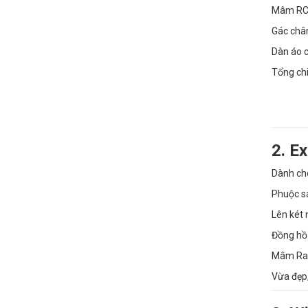
Mâm RCB 
Gác chân
Dàn áo c
Tổng chi
2. E
Dành cho
Phuộc sa
Lên két 
Đồng hồ 
Mâm Rapi
Vừa đẹp,