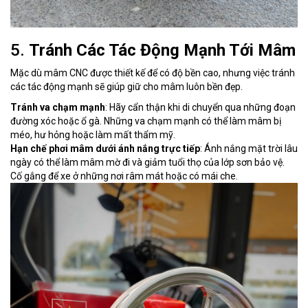
5.
Tránh Các Tác Động Mạnh Tới Mâm
Mặc dù mâm CNC được thiết kế để có độ bền cao, nhưng việc tránh
các tác động mạnh sẽ giúp giữ cho mâm luôn bền đẹp.
Tránh va chạm mạnh
: Hãy cẩn thận khi di chuyển qua những đoạn
đường xóc hoặc ổ gà. Những va chạm mạnh có thể làm mâm bị
méo, hư hỏng hoặc làm mất thẩm mỹ.
Hạn chế phơi mâm dưới ánh nắng trực tiếp
: Ánh nắng mặt trời lâu
ngày có thể làm mâm mờ đi và giảm tuổi thọ của lớp sơn bảo vệ.
Cố gắng để xe ở những nơi râm mát hoặc có mái che.