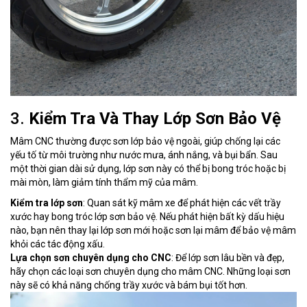
3.
Kiểm Tra Và Thay Lớp Sơn Bảo Vệ
Mâm CNC thường được sơn lớp bảo vệ ngoài, giúp chống lại các
yếu tố từ môi trường như nước mưa, ánh nắng, và bụi bẩn. Sau
một thời gian dài sử dụng, lớp sơn này có thể bị bong tróc hoặc bị
mài mòn, làm giảm tính thẩm mỹ của mâm.
Kiểm tra lớp sơn
: Quan sát kỹ mâm xe để phát hiện các vết trầy
xước hay bong tróc lớp sơn bảo vệ. Nếu phát hiện bất kỳ dấu hiệu
nào, bạn nên thay lại lớp sơn mới hoặc sơn lại mâm để bảo vệ mâm
khỏi các tác động xấu.
Lựa chọn sơn chuyên dụng cho CNC
: Để lớp sơn lâu bền và đẹp,
hãy chọn các loại sơn chuyên dụng cho mâm CNC. Những loại sơn
này sẽ có khả năng chống trầy xước và bám bụi tốt hơn.