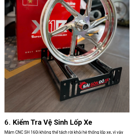
6.
Kiểm Tra Vệ Sinh Lốp Xe
Mâm CNC SH 160i không thể tách rời khỏi hệ thống lốp xe, vì vậy