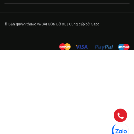
© Bản quyền thuộc về SÀI GÒN ĐỘ XE | Cung cấp bởi Sapo