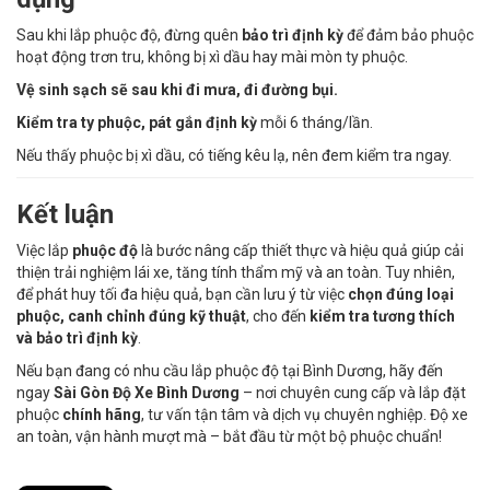
Sau khi lắp phuộc độ, đừng quên
bảo trì định kỳ
để đảm bảo phuộc
hoạt động trơn tru, không bị xì dầu hay mài mòn ty phuộc.
Vệ sinh sạch sẽ sau khi đi mưa, đi đường bụi.
Kiểm tra ty phuộc, pát gắn định kỳ
mỗi 6 tháng/lần.
Nếu thấy phuộc bị xì dầu, có tiếng kêu lạ, nên đem kiểm tra ngay.
Kết luận
Việc lắp
phuộc độ
là bước nâng cấp thiết thực và hiệu quả giúp cải
thiện trải nghiệm lái xe, tăng tính thẩm mỹ và an toàn. Tuy nhiên,
để phát huy tối đa hiệu quả, bạn cần lưu ý từ việc
chọn đúng loại
phuộc, canh chỉnh đúng kỹ thuật
, cho đến
kiểm tra tương thích
và bảo trì định kỳ
.
Nếu bạn đang có nhu cầu lắp phuộc độ tại Bình Dương, hãy đến
ngay
Sài Gòn Độ Xe Bình Dương
– nơi chuyên cung cấp và lắp đặt
phuộc
chính hãng
, tư vấn tận tâm và dịch vụ chuyên nghiệp. Độ xe
an toàn, vận hành mượt mà – bắt đầu từ một bộ phuộc chuẩn!