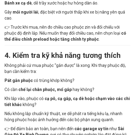
Bánh xe cạ dè
, dễ trầy xước hoặc hư hỏng dàn áo.
Gây
mỏi người lái
, đặc biệt với người thấp khi xe bị nâng yên quá
cao.
👉 Trước khi mua, nên đo chiều cao phuộc zin và đối chiếu với
phuộc độ định lắp. Nếu muốn thay đổi chiều cao, nên chọn loại
có
thể điều chỉnh preload hoặc tăng chỉnh ty phuộc
.
4. Kiểm tra kỹ khả năng tương thích
Không phải cứ mua phuộc “gắn được” là xong. Khi thay phuộc độ,
bạn cần kiểm tra:
Pát gắn phuộc
có trùng khớp không?
Có cần
chế lại chân phuộc, mổ gắp
hay không?
Khi lắp vào, phuộc có
cạ pô, cạ gắp, cạ dè hoặc chạm vào các chi
tiết khác
không?
Nếu không lắp chuẩn kỹ thuật, xe dễ phát ra tiếng kêu lạ, nhanh
hỏng phuộc hoặc ảnh hưởng đến các bộ phận xung quanh.
👉 Để đảm bảo an toàn, bạn nên đến
các garage uy tín
như
Sài
Gòn Độ Xe Bình Dương
, nơi có thợ chuyên nghiệp lắp đặt đúng kỹ