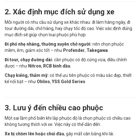
2. Xác định mục đích sử dụng xe
Mỗi người có nhu cầu sử dụng xe khác nhau: đi làm hàng ngày, đi
tour đường dài, chở hàng, hay chạy tốc độ cao. Việc xác định đúng
mục đích sẽ giúp chọn loại phuộc phù hợp:
Đi phố nhẹ nhàng, thường xuyên chở người:
nên chọn phuộc
mềm, êm, giảm xóc tốt – như
Profender
,
Takegawa
.
Đi tour, chạy đường dài:
cần phuộc có độ cứng vừa, điều chỉnh
được – như
Nitron
,
RCB bình dầu
.
Chạy kiểng, thẩm mỹ:
có thể ưu tiên phuộc có màu sắc đẹp, thiết
kế nổi bật – như
Ohlins
,
YSS Gold Series
.
3. Lưu ý đến chiều cao phuộc
Một sai lầm phổ biến khi lắp phuộc độ là chọn phuộc có chiều cao
không tương thích với xe. Việc này có thể dẫn đến:
Xe bị chồm lên hoặc chúi đầu
, gây mất cân bằng khi lái.