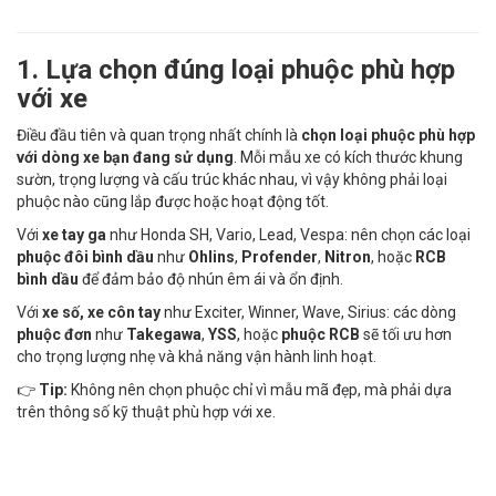
1. Lựa chọn đúng loại phuộc phù hợp
với xe
Điều đầu tiên và quan trọng nhất chính là
chọn loại phuộc phù hợp
với dòng xe bạn đang sử dụng
. Mỗi mẫu xe có kích thước khung
sườn, trọng lượng và cấu trúc khác nhau, vì vậy không phải loại
phuộc nào cũng lắp được hoặc hoạt động tốt.
Với
xe tay ga
như Honda SH, Vario, Lead, Vespa: nên chọn các loại
phuộc đôi bình dầu
như
Ohlins
,
Profender
,
Nitron
, hoặc
RCB
bình dầu
để đảm bảo độ nhún êm ái và ổn định.
Với
xe số, xe côn tay
như Exciter, Winner, Wave, Sirius: các dòng
phuộc đơn
như
Takegawa
,
YSS
, hoặc
phuộc RCB
sẽ tối ưu hơn
cho trọng lượng nhẹ và khả năng vận hành linh hoạt.
👉
Tip:
Không nên chọn phuộc chỉ vì mẫu mã đẹp, mà phải dựa
trên thông số kỹ thuật phù hợp với xe.