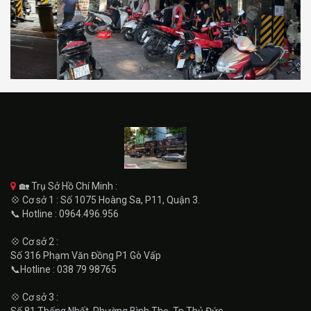
🏡 Trụ Sở Hồ Chí Minh :
💠 Cơ sở 1 : Số 1075 Hoàng Sa, P11, Quận 3.
📞 Hotline : 0964.496.956
💠 Cơ sở 2 :
Số 316 Phạm Văn Đồng P1 Gò Vấp
📞Hotline : 038 79 98765
💠 Cơ sở 3 :
Số 81 Thống Nhất, Phường Bình Thọ, Tp Thủ Đức.