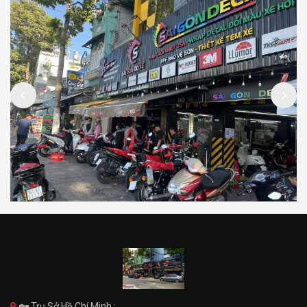
🏡 Trụ Sở Hồ Chí Minh :