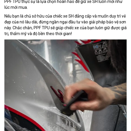
PPF TPU thực sự là lựa chọn hoàn hảo để giữ xe SH luôn mới như
lúc mới mua.
Nếu bạn là chủ sở hữu của chiếc xe SH đẳng cấp và muốn duy trì vẻ
đẹp của nó lâu dài, đừng ngần ngại đầu tư vào giải pháp bảo vệ sơn
này. Chắc chắn, PPF TPU sẽ giúp chiếc xe của bạn luôn giữ được giá
trị, thẩm mỹ và độ bền theo thời gian!