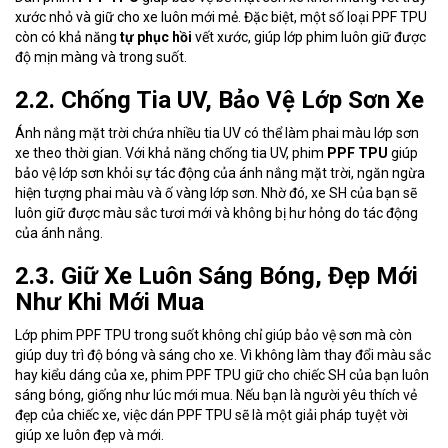
xước nhỏ và giữ cho xe luôn mới mẻ. Đặc biệt, một số loại PPF TPU
còn có khả năng
tự phục hồi
vết xước, giúp lớp phim luôn giữ được
độ mịn màng và trong suốt.
2.2. Chống Tia UV, Bảo Vệ Lớp Sơn Xe
Ánh nắng mặt trời chứa nhiều tia UV có thể làm phai màu lớp sơn
xe theo thời gian. Với khả năng chống tia UV, phim
PPF TPU
giúp
bảo vệ lớp sơn khỏi sự tác động của ánh nắng mặt trời, ngăn ngừa
hiện tượng phai màu và ố vàng lớp sơn. Nhờ đó, xe SH của bạn sẽ
luôn giữ được màu sắc tươi mới và không bị hư hỏng do tác động
của ánh nắng.
2.3. Giữ Xe Luôn Sáng Bóng, Đẹp Mới
Như Khi Mới Mua
Lớp phim PPF TPU trong suốt không chỉ giúp bảo vệ sơn mà còn
giúp duy trì độ bóng và sáng cho xe. Vì không làm thay đổi màu sắc
hay kiểu dáng của xe, phim PPF TPU giữ cho chiếc SH của bạn luôn
sáng bóng, giống như lúc mới mua. Nếu bạn là người yêu thích vẻ
đẹp của chiếc xe, việc dán PPF TPU sẽ là một giải pháp tuyệt vời
giúp xe luôn đẹp và mới.