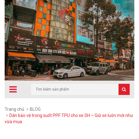
Trang chủ
BLOG
Dán bảo vệ trong suốt PPF TPU cho xe SH – Giữ xe luôn mới như
vừa mua