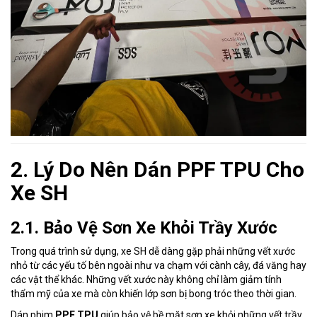
2. Lý Do Nên Dán PPF TPU Cho
Xe SH
2.1. Bảo Vệ Sơn Xe Khỏi Trầy Xước
Trong quá trình sử dụng, xe SH dễ dàng gặp phải những vết xước
nhỏ từ các yếu tố bên ngoài như va chạm với cành cây, đá văng hay
các vật thể khác. Những vết xước này không chỉ làm giảm tính
thẩm mỹ của xe mà còn khiến lớp sơn bị bong tróc theo thời gian.
Dán phim
PPF TPU
giúp bảo vệ bề mặt sơn xe khỏi những vết trầy