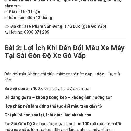
chrome…
✅
Giá chỉ từ 1 triệu
✅
Bảo hành đến 12 tháng
👉 Địa chỉ:
316 Phạm Văn Đồng, Thủ Đức (gần Gò Vấp)
📞 Hotline:
0936 071 289
Bài 2: Lợi Ích Khi Dán Đổi Màu Xe Máy
Tại Sài Gòn Độ Xe Gò Vấp
Dán đổi màu không chỉ giúp chiếc xe trở nên
đẹp – độc – lạ
, mà
còn:
Bảo vệ sơn zin 100%
khỏi trầy, tia UV, axit mưa
Dễ dàng gỡ ra – không bong keo – không ảnh hưởng sơn
Hợp pháp nếu làm đúng thủ tục đổi màu trên giấy tờ
Chi phí rẻ hơn sơn lại, thời gian làm nhanh hơn
Tại
Sài Gòn Độ Xe
, bạn được lựa chọn hơn
100 mã màu tem đổi
màu cao cấp
, từ màu trơn đến ánh kim, satin, candy, nhám...