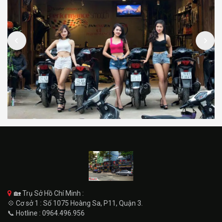
🏡 Trụ Sở Hồ Chí Minh :
💠 Cơ sở 1 : Số 1075 Hoàng Sa, P11, Quận 3.
📞 Hotline : 0964.496.956