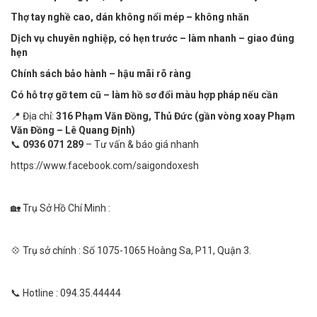
Thợ tay nghề cao, dán không nổi mép – không nhăn
Dịch vụ chuyên nghiệp, có hẹn trước – làm nhanh – giao đúng
hẹn
Chính sách bảo hành – hậu mãi rõ ràng
Có hỗ trợ gỡ tem cũ – làm hồ sơ đổi màu hợp pháp nếu cần
📍 Địa chỉ:
316 Phạm Văn Đồng, Thủ Đức (gần vòng xoay Phạm
Văn Đồng – Lê Quang Định)
📞
0936 071 289
– Tư vấn & báo giá nhanh
https://www.facebook.com/saigondoxesh
🏡 Trụ Sở Hồ Chí Minh :
💠 Trụ sở chính : Số 1075-1065 Hoàng Sa, P11, Quận 3.
📞 Hotline : 094.35.44444