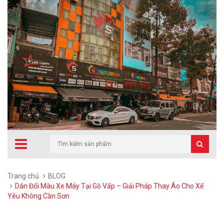
Trang chủ
BLOG
Dán Đổi Màu Xe Máy Tại Gò Vấp – Giải Pháp Thay Áo Cho Xế
Yêu Không Cần Sơn