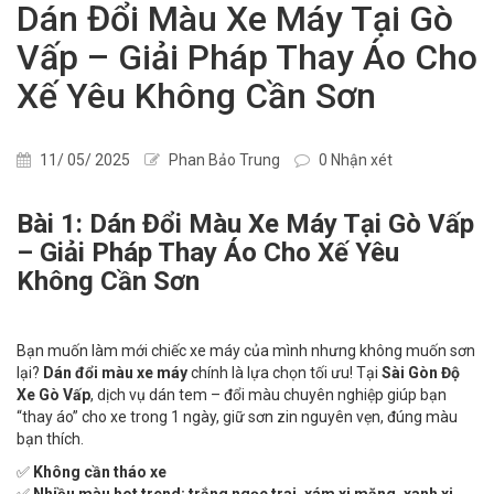
Dán Đổi Màu Xe Máy Tại Gò
Vấp – Giải Pháp Thay Áo Cho
Xế Yêu Không Cần Sơn
11/ 05/ 2025
Phan Bảo Trung
0 Nhận xét
Bài 1: Dán Đổi Màu Xe Máy Tại Gò Vấp
– Giải Pháp Thay Áo Cho Xế Yêu
Không Cần Sơn
Bạn muốn làm mới chiếc xe máy của mình nhưng không muốn sơn
lại?
Dán đổi màu xe máy
chính là lựa chọn tối ưu! Tại
Sài Gòn Độ
Xe Gò Vấp
, dịch vụ dán tem – đổi màu chuyên nghiệp giúp bạn
“thay áo” cho xe trong 1 ngày, giữ sơn zin nguyên vẹn, đúng màu
bạn thích.
✅
Không cần tháo xe
✅
Nhiều màu hot trend: trắng ngọc trai, xám xi măng, xanh xi,