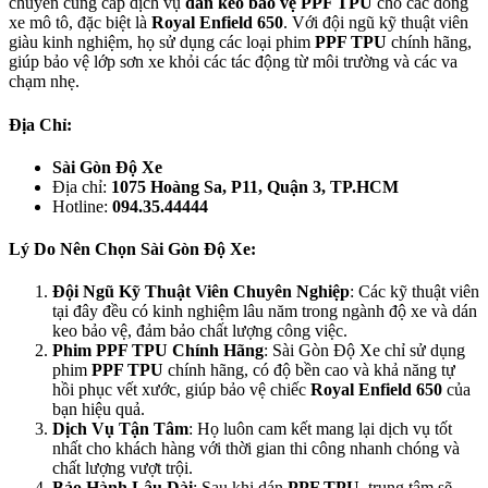
chuyên cung cấp dịch vụ
dán keo bảo vệ PPF TPU
cho các dòng
xe mô tô, đặc biệt là
Royal Enfield 650
. Với đội ngũ kỹ thuật viên
giàu kinh nghiệm, họ sử dụng các loại phim
PPF TPU
chính hãng,
giúp bảo vệ lớp sơn xe khỏi các tác động từ môi trường và các va
chạm nhẹ.
Địa Chỉ
:
Sài Gòn Độ Xe
Địa chỉ:
1075 Hoàng Sa, P11, Quận 3, TP.HCM
Hotline:
094.35.44444
Lý Do Nên Chọn Sài Gòn Độ Xe
:
Đội Ngũ Kỹ Thuật Viên Chuyên Nghiệp
: Các kỹ thuật viên
tại đây đều có kinh nghiệm lâu năm trong ngành độ xe và dán
keo bảo vệ, đảm bảo chất lượng công việc.
Phim PPF TPU Chính Hãng
: Sài Gòn Độ Xe chỉ sử dụng
phim
PPF TPU
chính hãng, có độ bền cao và khả năng tự
hồi phục vết xước, giúp bảo vệ chiếc
Royal Enfield 650
của
bạn hiệu quả.
Dịch Vụ Tận Tâm
: Họ luôn cam kết mang lại dịch vụ tốt
nhất cho khách hàng với thời gian thi công nhanh chóng và
chất lượng vượt trội.
Bảo Hành Lâu Dài
: Sau khi dán
PPF TPU
, trung tâm sẽ