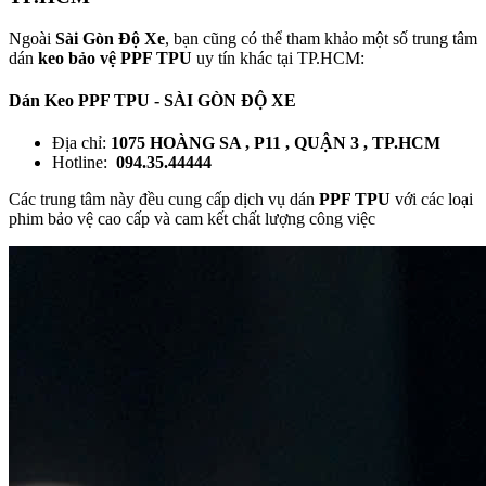
Ngoài
Sài Gòn Độ Xe
, bạn cũng có thể tham khảo một số trung tâm
dán
keo bảo vệ PPF TPU
uy tín khác tại TP.HCM:
Dán Keo PPF TPU - SÀI GÒN ĐỘ XE
Địa chỉ:
1075 HOÀNG SA , P11 , QUẬN 3 , TP.HCM
Hotline:
094.35.44444
Các trung tâm này đều cung cấp dịch vụ dán
PPF TPU
với các loại
phim bảo vệ cao cấp và cam kết chất lượng công việc