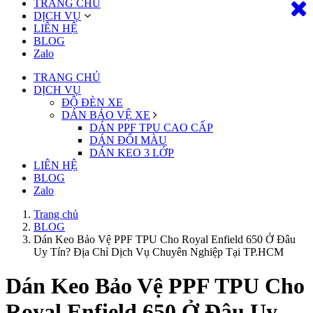
TRANG CHỦ
DỊCH VỤ
LIÊN HỆ
BLOG
Zalo
TRANG CHỦ
DỊCH VỤ
ĐỘ ĐÈN XE
DÁN BẢO VỆ XE
DÁN PPF TPU CAO CẤP
DÁN ĐỔI MÀU
DÁN KEO 3 LỚP
LIÊN HỆ
BLOG
Zalo
Trang chủ
BLOG
Dán Keo Bảo Vệ PPF TPU Cho Royal Enfield 650 Ở Đâu
Uy Tín? Địa Chỉ Dịch Vụ Chuyên Nghiệp Tại TP.HCM
Dán Keo Bảo Vệ PPF TPU Cho
Royal Enfield 650 Ở Đâu Uy