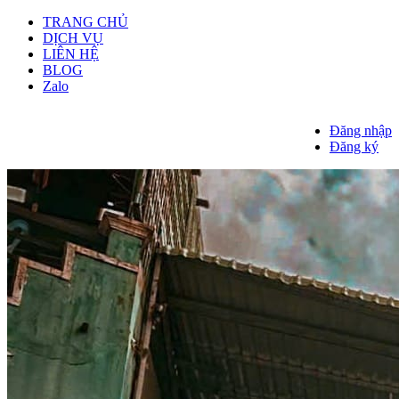
TRANG CHỦ
DỊCH VỤ
LIÊN HỆ
BLOG
Zalo
Đăng nhập
Đăng ký