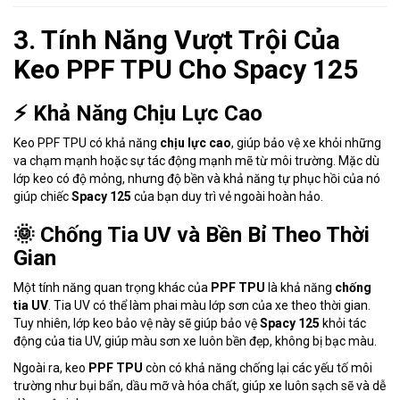
3. Tính Năng Vượt Trội Của
Keo PPF TPU Cho Spacy 125
⚡ Khả Năng Chịu Lực Cao
Keo PPF TPU có khả năng
chịu lực cao
, giúp bảo vệ xe khỏi những
va chạm mạnh hoặc sự tác động mạnh mẽ từ môi trường. Mặc dù
lớp keo có độ mỏng, nhưng độ bền và khả năng tự phục hồi của nó
giúp chiếc
Spacy 125
của bạn duy trì vẻ ngoài hoàn hảo.
🌞 Chống Tia UV và Bền Bỉ Theo Thời
Gian
Một tính năng quan trọng khác của
PPF TPU
là khả năng
chống
tia UV
. Tia UV có thể làm phai màu lớp sơn của xe theo thời gian.
Tuy nhiên, lớp keo bảo vệ này sẽ giúp bảo vệ
Spacy 125
khỏi tác
động của tia UV, giúp màu sơn xe luôn bền đẹp, không bị bạc màu.
Ngoài ra, keo
PPF TPU
còn có khả năng chống lại các yếu tố môi
trường như bụi bẩn, dầu mỡ và hóa chất, giúp xe luôn sạch sẽ và dễ