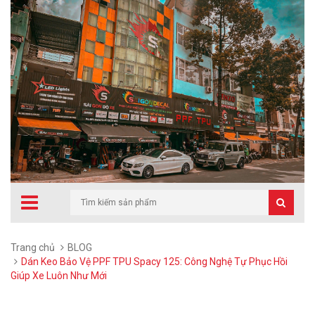
Trang chủ
BLOG
Dán Keo Bảo Vệ PPF TPU Spacy 125: Công Nghệ Tự Phục Hồi
Giúp Xe Luôn Như Mới