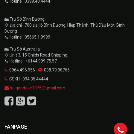
📞Hotline : 0399.40.4444
🏡 Trụ Sở Bình Dương :
💠 Địa chỉ : 700 Đại lộ Bình Dương, Hiệp Thành, Thủ Dầu Một, Bình
Dương
📞Hotline : 05665.1.9999
🏡 Trụ Sở Australia:
💠 Unit 3, 15 Childs Road Chipping.
📞 Hotline : +6144.999.75.57
0964.496.956 -
038.79.98765
CSKH : 094.35.44444
saigondoxe1075@gmail.com
FANPAGE