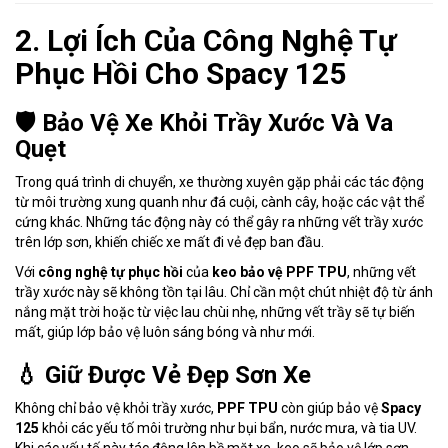
2. Lợi Ích Của Công Nghệ Tự
Phục Hồi Cho Spacy 125
🛡️ Bảo Vệ Xe Khỏi Trầy Xước Và Va
Quẹt
Trong quá trình di chuyển, xe thường xuyên gặp phải các tác động
từ môi trường xung quanh như đá cuội, cành cây, hoặc các vật thể
cứng khác. Những tác động này có thể gây ra những vết trầy xước
trên lớp sơn, khiến chiếc xe mất đi vẻ đẹp ban đầu.
Với
công nghệ tự phục hồi
của
keo bảo vệ PPF TPU
, những vết
trầy xước này sẽ không tồn tại lâu. Chỉ cần một chút nhiệt độ từ ánh
nắng mặt trời hoặc từ việc lau chùi nhẹ, những vết trầy sẽ tự biến
mất, giúp lớp bảo vệ luôn sáng bóng và như mới.
💧 Giữ Được Vẻ Đẹp Sơn Xe
Không chỉ bảo vệ khỏi trầy xước,
PPF TPU
còn giúp bảo vệ
Spacy
125
khỏi các yếu tố môi trường như bụi bẩn, nước mưa, và tia UV.
Khi các yếu tố này tác động lên bề mặt xe, keo sẽ bảo vệ lớp sơn