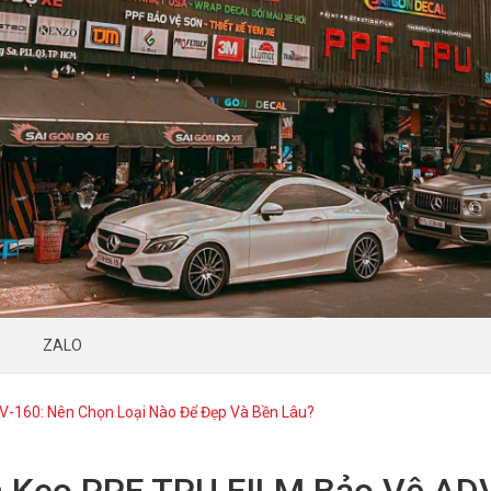
ZALO
-160: Nên Chọn Loại Nào Để Đẹp Và Bền Lâu?
 Keo PPF TPU FILM Bảo Vệ ADV