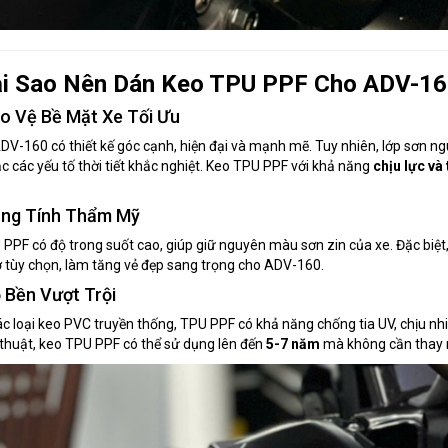
i Sao Nên Dán Keo TPU PPF Cho ADV-16
ảo Vệ Bề Mặt Xe Tối Ưu
V-160 có thiết kế góc cạnh, hiện đại và mạnh mẽ. Tuy nhiên, lớp sơn ng
c các yếu tố thời tiết khắc nghiệt. Keo TPU PPF với khả năng
chịu lực và
ăng Tính Thẩm Mỹ
PPF có độ trong suốt cao, giúp giữ nguyên màu sơn zin của xe. Đặc biệt
tùy chọn, làm tăng vẻ đẹp sang trọng cho ADV-160.
ộ Bền Vượt Trội
ác loại keo PVC truyền thống, TPU PPF có khả năng chống tia UV, chịu nhi
thuật, keo TPU PPF có thể sử dụng lên đến
5-7 năm
mà không cần thay 