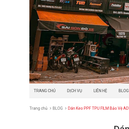
TRANG CHỦ
DỊCH VỤ
LIÊN HỆ
BLOG
Trang chủ
BLOG
Dán Keo PPF TPU FILM Bảo Vệ ADV
Dán