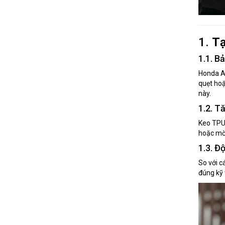
1.
Tạ
1.1. B
Honda AD
quẹt hoặ
này.
1.2. T
Keo TPU 
hoặc mờ 
1.3. Đ
So với c
đúng kỹ 