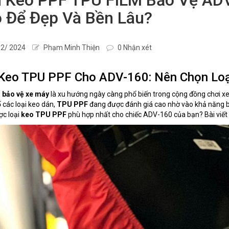
 Để Đẹp Và Bền Lâu?
2/ 2024
Phạm Minh Thiện
0 Nhận xét
Keo TPU PPF Cho ADV-160: Nên Chọn Loạ
 bảo vệ xe máy
là xu hướng ngày càng phổ biến trong cộng đồng chơi xe
 các loại keo dán,
TPU PPF
đang được đánh giá cao nhờ vào khả năng bả
ợc loại
keo TPU PPF
phù hợp nhất cho chiếc ADV-160 của bạn? Bài viết n