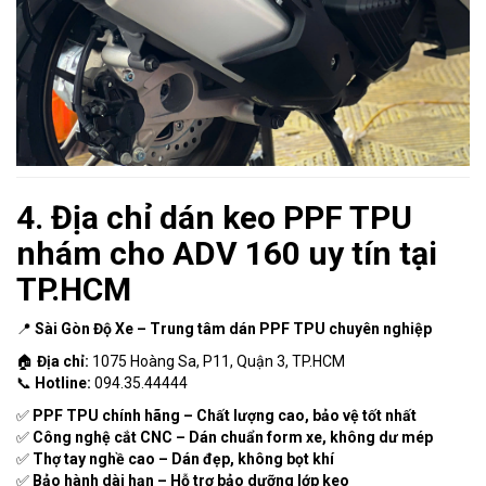
4. Địa chỉ dán keo PPF TPU
nhám cho ADV 160 uy tín tại
TP.HCM
📍
Sài Gòn Độ Xe – Trung tâm dán PPF TPU chuyên nghiệp
🏠
Địa chỉ:
1075 Hoàng Sa, P11, Quận 3, TP.HCM
📞
Hotline:
094.35.44444
✅
PPF TPU chính hãng – Chất lượng cao, bảo vệ tốt nhất
✅
Công nghệ cắt CNC – Dán chuẩn form xe, không dư mép
✅
Thợ tay nghề cao – Dán đẹp, không bọt khí
✅
Bảo hành dài hạn – Hỗ trợ bảo dưỡng lớp keo