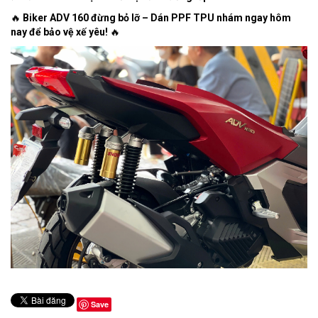
🔥
Biker ADV 160 đừng bỏ lỡ – Dán PPF TPU nhám ngay hôm
nay để bảo vệ xế yêu!
🔥
Save