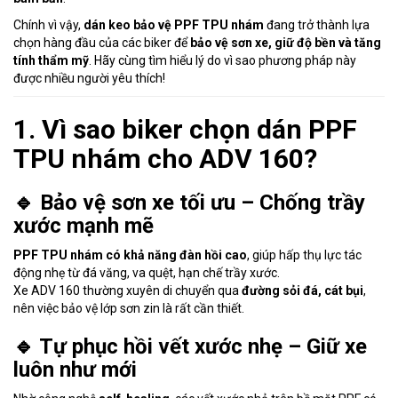
Chính vì vậy,
dán keo bảo vệ PPF TPU nhám
đang trở thành lựa
chọn hàng đầu của các biker để
bảo vệ sơn xe, giữ độ bền và tăng
tính thẩm mỹ
. Hãy cùng tìm hiểu lý do vì sao phương pháp này
được nhiều người yêu thích!
1. Vì sao biker chọn dán PPF
TPU nhám cho ADV 160?
🔹 Bảo vệ sơn xe tối ưu – Chống trầy
xước mạnh mẽ
PPF TPU nhám có khả năng đàn hồi cao
, giúp hấp thụ lực tác
động nhẹ từ đá văng, va quệt, hạn chế trầy xước.
Xe ADV 160 thường xuyên di chuyển qua
đường sỏi đá, cát bụi
,
nên việc bảo vệ lớp sơn zin là rất cần thiết.
🔹 Tự phục hồi vết xước nhẹ – Giữ xe
luôn như mới