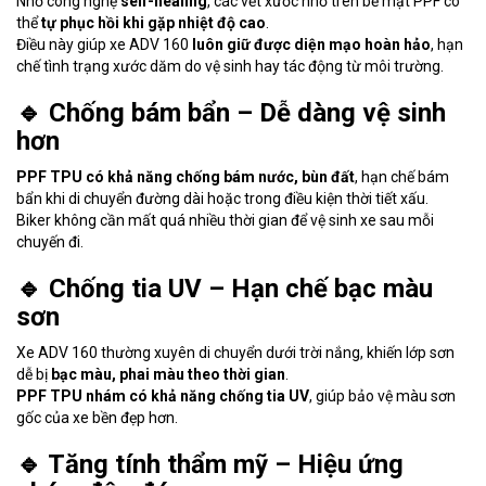
Nhờ công nghệ
self-healing
, các vết xước nhỏ trên bề mặt PPF có
thể
tự phục hồi khi gặp nhiệt độ cao
.
Điều này giúp xe ADV 160
luôn giữ được diện mạo hoàn hảo
, hạn
chế tình trạng xước dăm do vệ sinh hay tác động từ môi trường.
🔹 Chống bám bẩn – Dễ dàng vệ sinh
hơn
PPF TPU có khả năng chống bám nước, bùn đất
, hạn chế bám
bẩn khi di chuyển đường dài hoặc trong điều kiện thời tiết xấu.
Biker không cần mất quá nhiều thời gian để vệ sinh xe sau mỗi
chuyến đi.
🔹 Chống tia UV – Hạn chế bạc màu
sơn
Xe ADV 160 thường xuyên di chuyển dưới trời nắng, khiến lớp sơn
dễ bị
bạc màu, phai màu theo thời gian
.
PPF TPU nhám có khả năng chống tia UV
, giúp bảo vệ màu sơn
gốc của xe bền đẹp hơn.
🔹 Tăng tính thẩm mỹ – Hiệu ứng