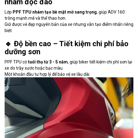
nhám độc đáo
Lớp
PPF TPU nhám tạo bề mặt mờ sang trọng
, giúp ADV 160
trông mạnh mẽ và thể thao hơn.
Giữ được vẻ đẹp nguyên bản của xe nhưng vẫn tạo điểm nhấn riêng
biệt.
🔹 Độ bền cao – Tiết kiệm chi phí bảo
dưỡng sơn
PPF TPU có
tuổi thọ từ 3 - 5 năm
, giúp biker tiết kiệm chi phí sơn lại
xe do trầy xước hoặc bạc màu.
Một khoản đầu tư hợp lý để bảo vệ xe lâu dài.