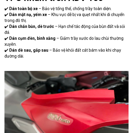
✔️
Dán toàn bộ xe
– Bảo vệ tổng thể, chống trầy toàn diện.
✔️
Dán mặt nạ, yếm xe
– Khu vực dễ bị va quẹt nhất khi di chuyển
trong đô thị.
✔️
Dán chắn bùn, dè trước
– Hạn chế tác động của bùn đất và sỏi
đá.
✔️
Dán cụm đèn, bình xăng
– Giảm trầy xước do lau chùi thường
xuyên.
✔️
Dán dè sau, gắp sau
– Bảo vệ khỏi đất cát bám vào khi chạy
đường dài.