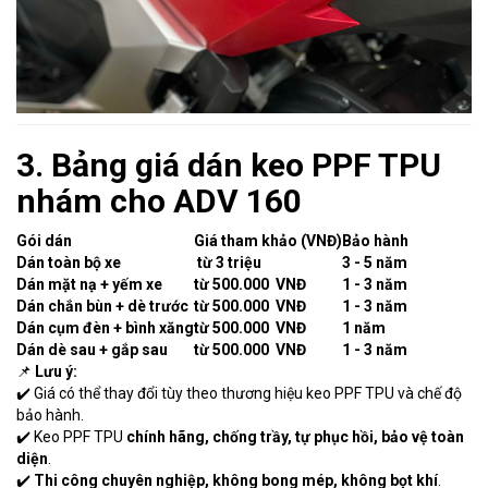
3. Bảng giá dán keo PPF TPU
nhám cho ADV 160
Gói dán
Giá tham khảo (VNĐ)
Bảo hành
Dán toàn bộ xe
từ 3 triệu
3 - 5 năm
Dán mặt nạ + yếm xe
từ 500.000 VNĐ
1 - 3 năm
Dán chắn bùn + dè trước
từ 500.000 VNĐ
1 - 3 năm
Dán cụm đèn + bình xăng
từ 500.000 VNĐ
1 năm
Dán dè sau + gắp sau
từ 500.000 VNĐ
1 - 3 năm
📌
Lưu ý:
✔️ Giá có thể thay đổi tùy theo thương hiệu keo PPF TPU và chế độ
bảo hành.
✔️ Keo PPF TPU
chính hãng, chống trầy, tự phục hồi, bảo vệ toàn
diện
.
✔️
Thi công chuyên nghiệp, không bong mép, không bọt khí
.