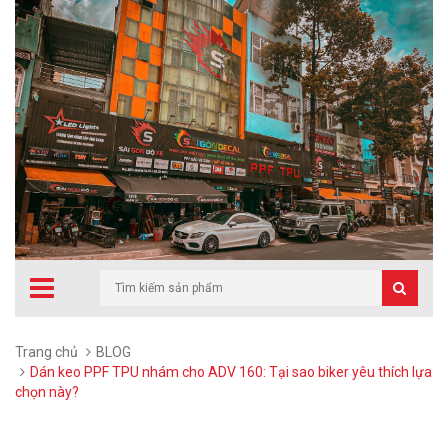
Trang chủ
BLOG
Dán keo PPF TPU nhám cho ADV 160: Tại sao biker yêu thích lựa
chọn này?