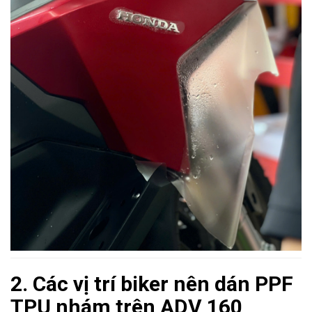
2. Các vị trí biker nên dán PPF
TPU nhám trên ADV 160