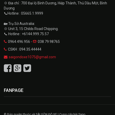
💠 Địa chỉ : 700 Đại lộ Bình Dương, Hiệp Thành, Thủ Dầu Một, Bình
Dương
📞Hotline : 05665.1.9999
🏡 Trụ Sở Australia:
💠 Unit 3, 15 Childs Road Chipping.
📞 Hotline : +6144.999.75.57
0964.496.956 -
038.79.98765
CSKH : 094.35.44444
saigondoxe1075@gmail.com
FANPAGE
© Bản quyền thuộc về SÀI GÒN ĐỘ XE | Cung cấp bởi Sapo