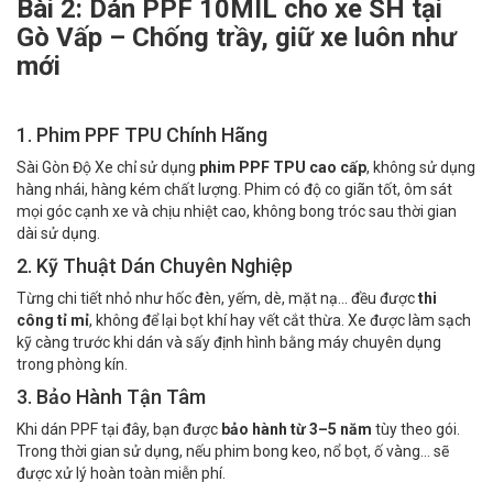
Bài 2: Dán PPF 10MIL cho xe SH tại
Gò Vấp – Chống trầy, giữ xe luôn như
mới
1. Phim PPF TPU Chính Hãng
Sài Gòn Độ Xe chỉ sử dụng
phim PPF TPU cao cấp
, không sử dụng
hàng nhái, hàng kém chất lượng. Phim có độ co giãn tốt, ôm sát
mọi góc cạnh xe và chịu nhiệt cao, không bong tróc sau thời gian
dài sử dụng.
2. Kỹ Thuật Dán Chuyên Nghiệp
Từng chi tiết nhỏ như hốc đèn, yếm, dè, mặt nạ... đều được
thi
công tỉ mỉ
, không để lại bọt khí hay vết cắt thừa. Xe được làm sạch
kỹ càng trước khi dán và sấy định hình bằng máy chuyên dụng
trong phòng kín.
3. Bảo Hành Tận Tâm
Khi dán PPF tại đây, bạn được
bảo hành từ 3–5 năm
tùy theo gói.
Trong thời gian sử dụng, nếu phim bong keo, nổ bọt, ố vàng... sẽ
được xử lý hoàn toàn miễn phí.