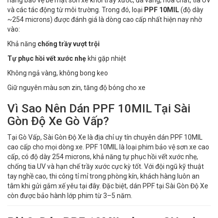
và các tác động từ môi trường. Trong đó, loại
PPF 10MIL
(độ dày
~254 microns) được đánh giá là dòng cao cấp nhất hiện nay nhờ
vào:
Khả năng
chống trầy vượt trội
Tự phục hồi vết xước nhẹ
khi gặp nhiệt
Không ngả vàng, không bong keo
Giữ nguyên màu sơn zin, tăng độ bóng cho xe
Vì Sao Nên Dán PPF 10MIL Tại Sài
Gòn Độ Xe Gò Vấp?
Tại Gò Vấp, Sài Gòn Độ Xe là địa chỉ uy tín chuyên dán PPF 10MIL
cao cấp cho mọi dòng xe. PPF 10MIL là loại phim bảo vệ sơn xe cao
cấp, có độ dày 254 microns, khả năng tự phục hồi vết xước nhẹ,
chống tia UV và hạn chế trầy xước cực kỳ tốt. Với đội ngũ kỹ thuật
tay nghề cao, thi công tỉ mỉ trong phòng kín, khách hàng luôn an
tâm khi gửi gắm xế yêu tại đây. Đặc biệt, dán PPF tại Sài Gòn Độ Xe
còn được bảo hành lớp phim từ 3–5 năm.