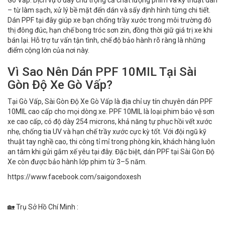
– từ làm sạch, xử lý bề mặt đến dán và sấy định hình từng chi tiết.
Dán PPF tại đây giúp xe bạn chống trầy xước trong môi trường đô
thị đông đúc, hạn chế bong tróc sơn zin, đồng thời giữ giá trị xe khi
bán lại. Hỗ trợ tư vấn tận tình, chế độ bảo hành rõ ràng là những
điểm cộng lớn của nơi này.
Vì Sao Nên Dán PPF 10MIL Tại Sài
Gòn Độ Xe Gò Vấp?
Tại Gò Vấp, Sài Gòn Độ Xe Gò Vấp là địa chỉ uy tín chuyên dán PPF
10MIL cao cấp cho mọi dòng xe. PPF 10MIL là loại phim bảo vệ sơn
xe cao cấp, có độ dày 254 microns, khả năng tự phục hồi vết xước
nhẹ, chống tia UV và hạn chế trầy xước cực kỳ tốt. Với đội ngũ kỹ
thuật tay nghề cao, thi công tỉ mỉ trong phòng kín, khách hàng luôn
an tâm khi gửi gắm xế yêu tại đây. Đặc biệt, dán PPF tại Sài Gòn Độ
Xe còn được bảo hành lớp phim từ 3–5 năm.
https://www.facebook.com/saigondoxesh
🏡 Trụ Sở Hồ Chí Minh :