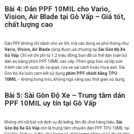
Bài 4: Dán PPF 10MIL cho Vario,
Vision, Air Blade tại Gò Vấp – Giá tốt,
chất lượng cao
Dán PPF không chỉ dành cho xe SH, mà các dòng xe phổ thông như
Vario, Vision, Air Blade
cũng được ưa chuộng tại
Sài Gòn Độ Xe
Gò Vấp
. Chỉ với chi phí từ 1.2 triệu đồng, bạn đã có thể dán toàn bộ
dàn áo bằng phim PPF 10MIL cao cấp. Phim giúp bảo vệ lớp sơn
tránh các vết xước do va quẹt, rửa xe sai cách hoặc mưa axit. Sài
Gòn Độ Xe luôn cam kết sử dụng
phim PPF chính hãng TPU
10MIL
– không bong tróc, không ngả vàng sau thời gian sử dụng.
Bài 5: Sài Gòn Độ Xe – Trung tâm dán
PPF 10MIL uy tín tại Gò Vấp
Không chỉ nổi bật với dịch vụ độ kiểng, lên đồ chơi hàng hiệu,
Sài
Gòn Độ Xe Gò Vấp
còn là trung tâm chuyên dán PPF TPU 10MIL tại
Gò Vấp. Dịch vụ ở đây chú trọng cả chất lượng phim và kỹ thuật dán