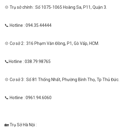
💠 Trụ sở chính : Số 1075-1065 Hoàng Sa, P11, Quận 3.
📞 Hotline : 094.35.44444
💠 Cơ sở 2 : 316 Phạm Văn Đồng, P1, Gò Vấp, HCM.
📞Hotline : 038.79.98765
💠 Cơ sở 3 : Số 81 Thống Nhất, Phường Bình Thọ, Tp Thủ Đức.
📞 Hotline : 0961.94.6060
🏡 Trụ Sở Hà Nội :