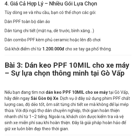
4. Giá Cả Hợp Lý – Nhiều Gói Lựa Chọn
Tùy dòng xe và nhu cầu, bạn có thể chọn các gói:
Dán PPF toàn bộ dàn áo
Dán từng chi tiết (mặt nạ, dè trước, bình xăng…)
Dán combo PPF kèm phủ ceramic hoặc lên đồ chơi
Giá khởi điểm chỉ từ
1.200.000đ
cho xe tay ga phổ thông.
Bài 3: Dán keo PPF 10MIL cho xe máy
– Sự lựa chọn thông minh tại Gò Vấp
Nếu bạn đang tìm nơi
dán keo PPF 10MIL cho xe máy
tại Gò Vấp,
hãy đến ngay
Sài Gòn Độ Xe
. Dịch vụ ở đây sử dụng phim PPF chất
lượng cao, độ dẻo tốt, ôm sát từng chi tiết xe mà không để lại mép
thừa. Với đội ngũ thợ dán chuyên nghiệp, thời gian hoàn thiện
nhanh chỉ từ 1–2 tiếng. Ngoài ra, khách còn được kiểm tra và vệ
sinh xe miễn phí sau khi hoàn thiện. Đây là giải pháp hoàn hảo để
giữ xe luôn bền đẹp theo thời gian.