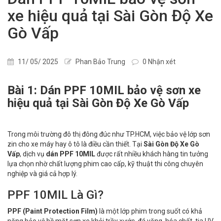
xe hiệu quả tại Sài Gòn Độ Xe
Gò Vấp
11/ 05/ 2025
Phan Bảo Trung
0 Nhận xét
Bài 1: Dán PPF 10MIL bảo vệ sơn xe
hiệu quả tại Sài Gòn Độ Xe Gò Vấp
Trong môi trường đô thị đông đúc như TP.HCM, việc bảo vệ lớp sơn
zin cho xe máy hay ô tô là điều cần thiết. Tại
Sài Gòn Độ Xe Gò
Vấp
, dịch vụ
dán PPF 10MIL
được rất nhiều khách hàng tin tưởng
lựa chọn nhờ chất lượng phim cao cấp, kỹ thuật thi công chuyên
nghiệp và giá cả hợp lý.
PPF 10MIL Là Gì?
PPF (Paint Protection Film)
là một lớp phim trong suốt có khả
năng bảo vệ bề mặt sơn xe khỏi trầy xước, đá văng, hóa chất, tia UV