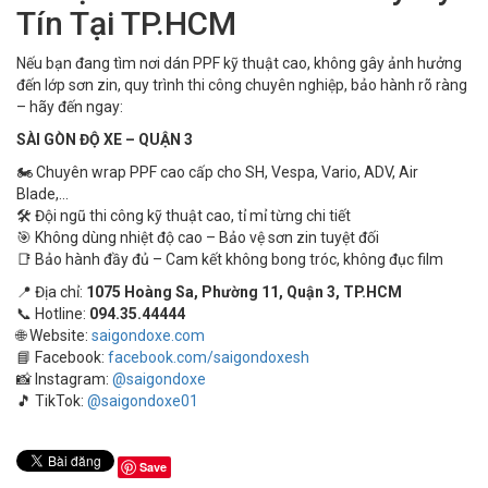
Tín Tại TP.HCM
Nếu bạn đang tìm nơi dán PPF kỹ thuật cao, không gây ảnh hưởng
đến lớp sơn zin, quy trình thi công chuyên nghiệp, bảo hành rõ ràng
– hãy đến ngay:
SÀI GÒN ĐỘ XE – QUẬN 3
🏍️ Chuyên wrap PPF cao cấp cho SH, Vespa, Vario, ADV, Air
Blade,...
🛠️ Đội ngũ thi công kỹ thuật cao, tỉ mỉ từng chi tiết
🎯 Không dùng nhiệt độ cao – Bảo vệ sơn zin tuyệt đối
📑 Bảo hành đầy đủ – Cam kết không bong tróc, không đục film
📍 Địa chỉ:
1075 Hoàng Sa, Phường 11, Quận 3, TP.HCM
📞 Hotline:
094.35.44444
🌐 Website:
saigondoxe.com
📘 Facebook:
facebook.com/saigondoxesh
📸 Instagram:
@saigondoxe
🎵 TikTok:
@saigondoxe01
Save