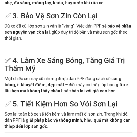
nhẹ, đá văng, móng tay, khóa, hay xước khi rửa xe
.
✅ 3. Bảo Vệ Sơn Zin Còn Lại
Dù xe đã cũ, lớp sơn zin vẫn là “vàng”. Việc dán PPF sẽ
bảo vệ phần
sơn nguyên vẹn còn lại
, giúp duy trì độ bền và màu sơn gốc theo
thời gian.
✅ 4. Làm Xe Sáng Bóng, Tăng Giá Trị
Thẩm Mỹ
Một chiếc xe máy cũ nhưng được dán PPF đúng cách sẽ
sáng
bóng, ít khuyết điểm, đẹp mắt
– điều này có thể giúp bạn
giữ xe
lâu hơn mà không thấy chán
hoặc
bán lại với giá cao hơn
.
✅ 5. Tiết Kiệm Hơn So Với Sơn Lại
Sơn lại toàn bộ xe sẽ tốn kém và làm mất đi sơn zin. Trong khi đó,
dán PPF là
giải pháp bảo vệ thông minh, hiệu quả mà không can
thiệp đến lớp sơn gốc
.