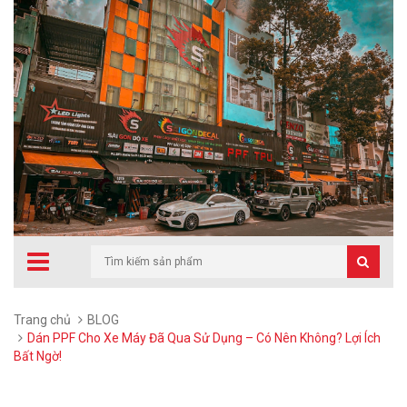
Trang chủ
BLOG
Dán PPF Cho Xe Máy Đã Qua Sử Dụng – Có Nên Không? Lợi Ích
Bất Ngờ!