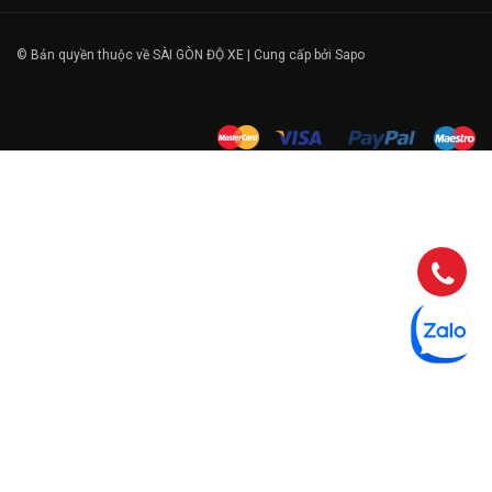
© Bản quyền thuộc về SÀI GÒN ĐỘ XE | Cung cấp bởi Sapo