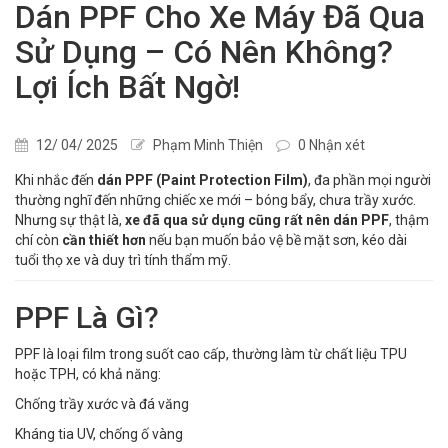
Dán PPF Cho Xe Máy Đã Qua
Sử Dụng – Có Nên Không?
Lợi Ích Bất Ngờ!
12/ 04/ 2025
Phạm Minh Thiện
0 Nhận xét
Khi nhắc đến
dán PPF (Paint Protection Film)
, đa phần mọi người
thường nghĩ đến những chiếc xe mới – bóng bẩy, chưa trầy xước.
Nhưng sự thật là,
xe đã qua sử dụng cũng rất nên dán PPF
, thậm
chí còn
cần thiết hơn
nếu bạn muốn bảo vệ bề mặt sơn, kéo dài
tuổi thọ xe và duy trì tính thẩm mỹ.
PPF Là Gì?
PPF là loại film trong suốt cao cấp, thường làm từ chất liệu TPU
hoặc TPH, có khả năng:
Chống trầy xước và đá văng
Kháng tia UV, chống ố vàng