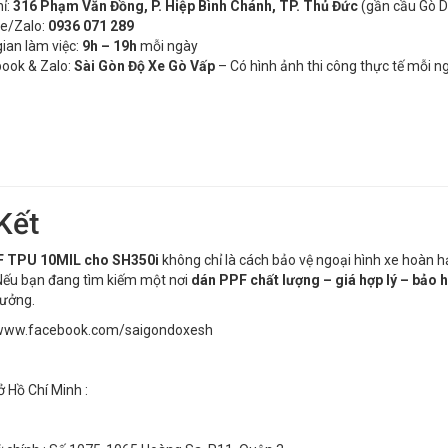
hỉ:
316 Phạm Văn Đồng, P. Hiệp Bình Chánh, TP. Thủ Đức
(gần cầu Gò 
ne/Zalo:
0936 071 289
gian làm việc:
9h – 19h
mỗi ngày
ook & Zalo:
Sài Gòn Độ Xe Gò Vấp
– Có hình ảnh thi công thực tế mỗi n
Kết
 TPU 10MIL cho SH350i
không chỉ là cách bảo vệ ngoại hình xe hoàn hả
 Nếu bạn đang tìm kiếm một nơi
dán PPF chất lượng – giá hợp lý – bảo 
tưởng.
/www.facebook.com/saigondoxesh
ở Hồ Chí Minh :