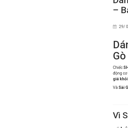
– B
29/ 0
Dá
Gò
Chiếc
SH
động cơ 
giá khỏi
Và
Sài 
Vì 