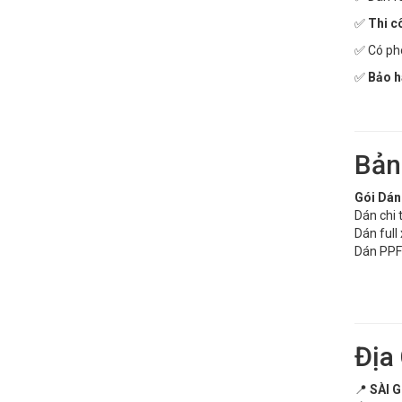
✅
Thi c
✅ Có phò
✅
Bảo h
Bản
Gói Dán
Dán chi t
Dán full
Dán PPF
Địa
📍
SÀI 