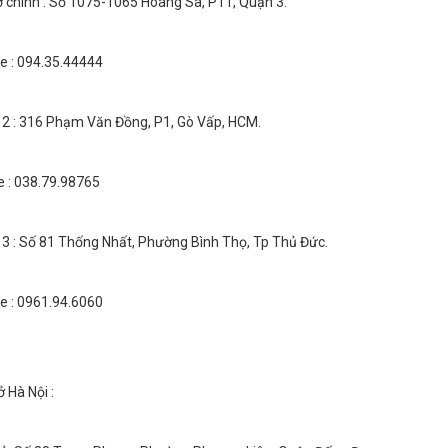
ở chính : Số 1075-1065 Hoàng Sa, P11, Quận 3.
ne : 094.35.44444
 2 : 316 Phạm Văn Đồng, P1, Gò Vấp, HCM.
e : 038.79.98765
 3 : Số 81 Thống Nhất, Phường Bình Thọ, Tp Thủ Đức.
ne : 0961.94.6060
 Hà Nội :