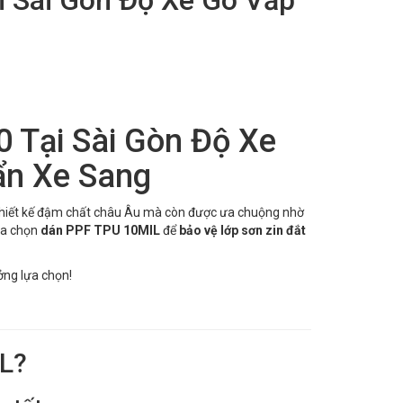
 Tại Sài Gòn Độ Xe
ẩn Xe Sang
 thiết kế đậm chất châu Âu mà còn được ưa chuộng nhờ
lựa chọn
dán PPF TPU 10MIL
để
bảo vệ lớp sơn zin đắt
ởng lựa chọn!
L?