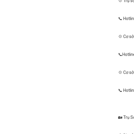
💠 Trụ s
📞 Hotli
💠 Cơ sở
📞Hotlin
💠 Cơ sở
📞 Hotli
🏡 Trụ Sở