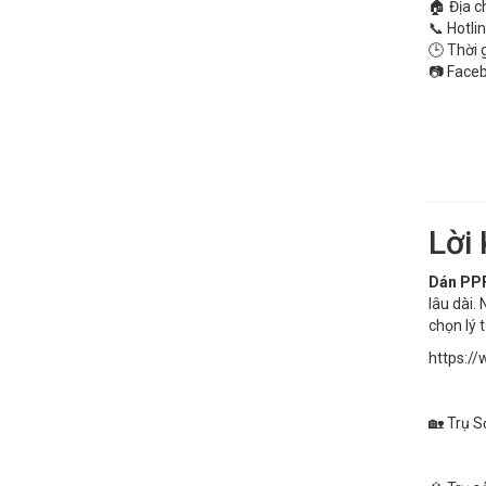
🏠 Địa c
📞 Hotli
🕒 Thời 
📷 Faceb
Lời 
Dán PPF
lâu dài.
chọn lý 
https:/
🏡 Trụ S