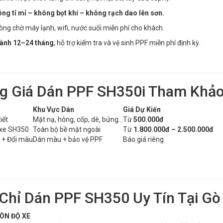
ông tỉ mỉ – không bọt khí – không rạch dao lên sơn.
ng chờ máy lạnh, wifi, nước suối miễn phí cho khách.
ành 12–24 tháng
, hỗ trợ kiểm tra và vệ sinh PPF miễn phí định kỳ.
g Giá Dán PPF SH350i Tham Khả
Khu Vực Dán
Giá Dự Kiến
iết
Mặt nạ, hông, cốp, dè, bửng…
Từ
500.000đ
 xe SH350
Toàn bộ bề mặt ngoài
Từ
1.800.000đ – 2.500.000đ
 + Đổi màu
Dán màu + bảo vệ PPF
Báo giá riêng
 Chỉ Dán PPF SH350 Uy Tín Tại Gò
GÒN ĐỘ XE