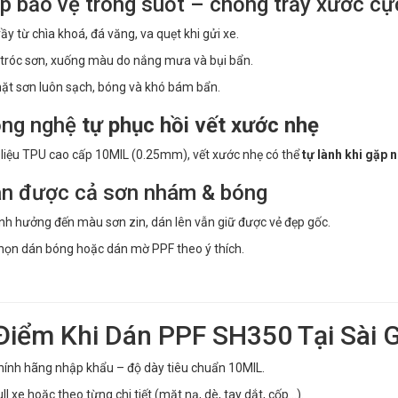
p bảo vệ trong suốt – chống trầy xước cự
ầy từ chìa khoá, đá văng, va quẹt khi gửi xe.
tróc sơn, xuống màu do nắng mưa và bụi bẩn.
ặt sơn luôn sạch, bóng và khó bám bẩn.
ng nghệ
tự phục hồi vết xước nhẹ
 liệu TPU cao cấp 10MIL (0.25mm), vết xước nhẹ có thể
tự lành khi gặp n
n được cả sơn nhám & bóng
h hưởng đến màu sơn zin, dán lên vẫn giữ được vẻ đẹp gốc.
họn dán bóng hoặc dán mờ PPF theo ý thích.
Điểm Khi Dán PPF SH350 Tại Sài 
ính hãng nhập khẩu – độ dày tiêu chuẩn 10MIL.
ll xe hoặc theo từng chi tiết (mặt nạ, dè, tay dắt, cốp…).