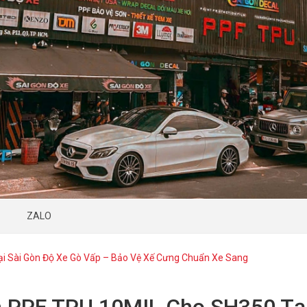
ZALO
i Sài Gòn Độ Xe Gò Vấp – Bảo Vệ Xế Cưng Chuẩn Xe Sang
 PPF TPU 10MIL Cho SH350 Tại