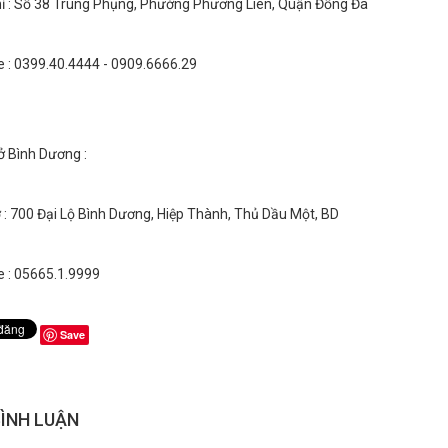
hỉ : Số 38 Trung Phụng, Phường Phương Liên, Quận Đống Đa
e : 0399.40.4444 - 0909.6666.29
ở Bình Dương :
 : 700 Đại Lộ Bình Dương, Hiệp Thành, Thủ Dầu Một, BD
e : 05665.1.9999
Save
BÌNH LUẬN