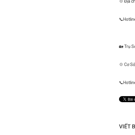
💠 Địa c
📞Hotlin
🏡 Trụ S
💠 Cơ Sở
📞Hotlin
VIẾT 