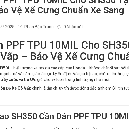
ảo Vệ Xế Cưng Chuẩn Xe Sang
5/ 2025
Phan Bảo Trung
0 Nhận xét
n PPF TPU 10MIL Cho SH350
 Vấp – Bảo Vệ Xế Cưng Chu
350i
– biểu tượng xe tay ga cao cấp của Honda – không chỉ nổi bật bởi
mạnh mẽ và cảm giác lái cực kỳ ổn định. Với giá trị cao, chủ xe thường 
 trầy xước và tia UV
, giữ cho xe luôn trong tình trạng như mới.
Gòn Độ Xe Gò Vấp
chính là địa chỉ uy tín được đông đảo anh em SH tin tư
Sao SH350 Cần Dán PPF TPU 10MI