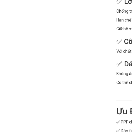
✅ Lớ
Chống tr
Hạn chế 
Giữ bề m
✅ Cô
Với chất
✅ Dá
Không ản
Có thể c
Ưu 
✅ PPF ch
✅ Dán fu