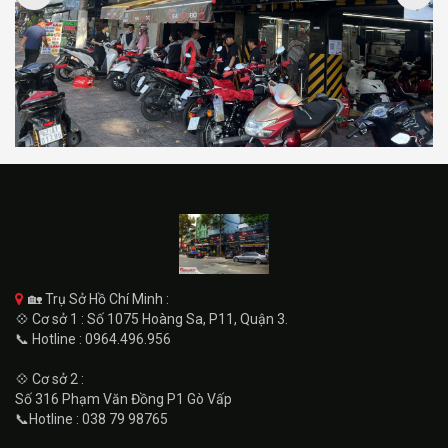
🏡 Trụ Sở Hồ Chí Minh :
💠 Cơ sở 1 : Số 1075 Hoàng Sa, P11, Quận 3.
📞 Hotline : 0964.496.956
💠 Cơ sở 2 :
Số 316 Phạm Văn Đồng P1 Gò Vấp
📞Hotline : 038 79 98765