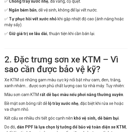
✅
Chống trầy xước nhẹ
, đá văng, cọ quẹt.
✅
Ngăn bám bẩn
, dễ vệ sinh, không để lại vết nước.
✅
Tự phục hồi vết xước nhỏ
khi gặp nhiệt độ cao (ánh nắng hoặc
máy sấy).
✅
Giữ giá trị xe lâu dài
, thuận tiện khi cần bán lại.
2. Đặc trưng sơn xe KTM – Vì
sao cần được bảo vệ kỹ?
Xe KTM có những gam màu cực kỳ nổi bật như cam, đen, trắng,
xanh nhám... được sơn phủ chất lượng cao từ nhà máy. Tuy nhiên:
Màu sơn cam KTM
rất dễ bạc màu nếu phơi nắng thường xuyên
.
Bề mặt sơn bóng rất dễ
lộ trầy xước nhẹ
, đặc biệt khi rửa xe hoặc
va chạm nhỏ.
Kết cấu xe nhiều chi tiết góc cạnh nên
khó vệ sinh, dễ bám bụi
.
Do đó,
dán PPF là lựa chọn lý tưởng để bảo vệ toàn diện xe KTM
,