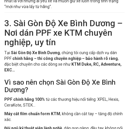
nhất là với những ai yêu xe và muốn giữ xe luôn trong tình trạng
“mới như vừa lấy từ hãng”.
3. Sài Gòn Độ Xe Bình Dương –
Nơi dán PPF xe KTM chuyên
nghiệp, uy tín
Tại
Sài Gòn Độ Xe Bình Dương
, chúng tôi cung cấp dịch vụ dán
PPF
chính hãng – thi công chuyên nghiệp – bảo hành rõ ràng
,
đặc biệt chuyên cho các dòng xe như
KTM Duke, RC, Adventure,
EXC…
Vì sao nên chọn Sài Gòn Độ Xe Bình
Dương?
PPF chính hãng 100%
từ các thương hiệu nổi tiếng: XPEL, Hexis,
CeraKote, STEK…
Máy cắt film chuẩn form KTM
, không cần cắt tay – tăng độ chính
xác.
Đội ngũ kỹ thuật viên lành nghề
, dán gọn gàng, đều tay, không nổi