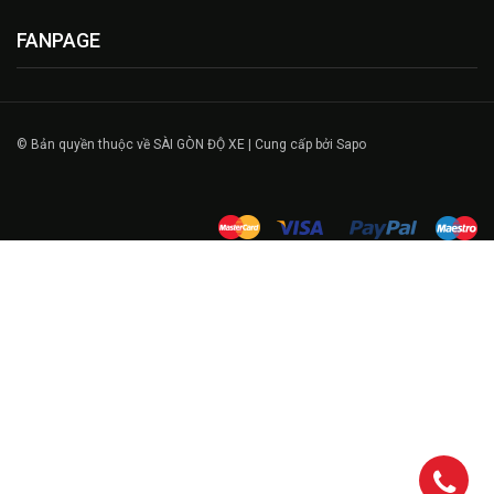
FANPAGE
© Bản quyền thuộc về SÀI GÒN ĐỘ XE | Cung cấp bởi Sapo