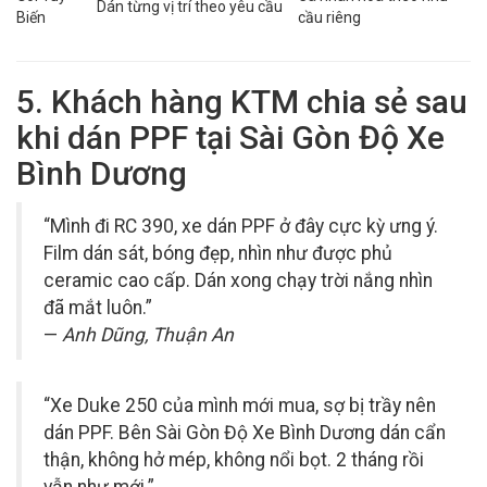
Dán từng vị trí theo yêu cầu
Biến
cầu riêng
5. Khách hàng KTM chia sẻ sau
khi dán PPF tại Sài Gòn Độ Xe
Bình Dương
“Mình đi RC 390, xe dán PPF ở đây cực kỳ ưng ý.
Film dán sát, bóng đẹp, nhìn như được phủ
ceramic cao cấp. Dán xong chạy trời nắng nhìn
đã mắt luôn.”
—
Anh Dũng, Thuận An
“Xe Duke 250 của mình mới mua, sợ bị trầy nên
dán PPF. Bên Sài Gòn Độ Xe Bình Dương dán cẩn
thận, không hở mép, không nổi bọt. 2 tháng rồi
vẫn như mới.”