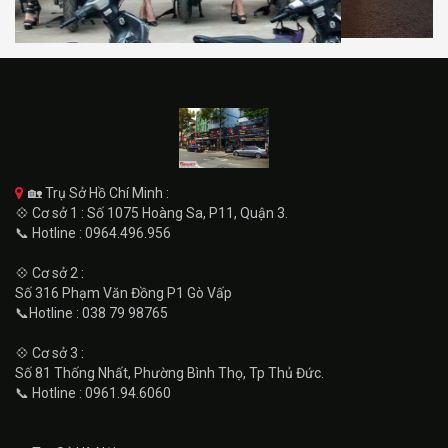
🏡 Trụ Sở Hồ Chí Minh :
💠 Cơ sở 1 : Số 1075 Hoàng Sa, P11, Quận 3.
📞 Hotline : 0964.496.956
💠 Cơ sở 2 :
Số 316 Phạm Văn Đồng P1 Gò Vấp
📞Hotline : 038 79 98765
💠 Cơ sở 3 :
Số 81 Thống Nhất, Phường Bình Thọ, Tp Thủ Đức.
📞 Hotline : 0961.94.6060