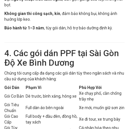
bọt.
Không gian thi công sạch, kín
, đảm bảo không bụi, không ảnh
hưởng lớp keo.
Bảo hành từ 1–3 năm
, tùy gói dán, hỗ trợ bảo dưỡng định kỳ.
4. Các gói dán PPF tại Sài Gòn
Độ Xe Bình Dương
Chúng tôi cung cấp đa dạng các gói dán tùy theo ngân sách và nhu
cầu sử dụng của khách hàng:
Gói Dán
Phạm Vi
Phù Hợp Với
Xe chạy phố, cần chống
Gói Cơ Bản
Dè trước, bình xăng, hông xe
trầy nhẹ
Gói Tiêu
Full dàn áo bên ngoài
Xe mới, muốn giữ sơn zin
Chuẩn
Gói Cao
Full body + đầu đèn, đồng hồ,
Xe đi tour, xe trưng bày
Cấp
tay xách
Gói Tùy
Cá nhân hóa theo nhu