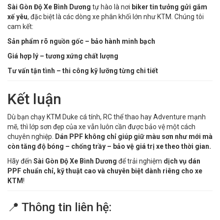
Sài Gòn Độ Xe Bình Dương
tự hào là nơi
biker tin tưởng gửi gắm
xế yêu
, đặc biệt là các dòng xe phân khối lớn như KTM. Chúng tôi
cam kết:
Sản phẩm rõ nguồn gốc – bảo hành minh bạch
Giá hợp lý – tương xứng chất lượng
Tư vấn tận tình – thi công kỹ lưỡng từng chi tiết
Kết luận
Dù bạn chạy KTM Duke cá tính, RC thể thao hay Adventure mạnh
mẽ, thì lớp sơn đẹp của xe vẫn luôn cần được bảo vệ một cách
chuyên nghiệp.
Dán PPF không chỉ giúp giữ màu sơn như mới mà
còn tăng độ bóng – chống trầy – bảo vệ giá trị xe theo thời gian.
Hãy đến
Sài Gòn Độ Xe Bình Dương
để trải nghiệm
dịch vụ dán
PPF chuẩn chỉ, kỹ thuật cao và chuyên biệt dành riêng cho xe
KTM
!
📍 Thông tin liên hệ: