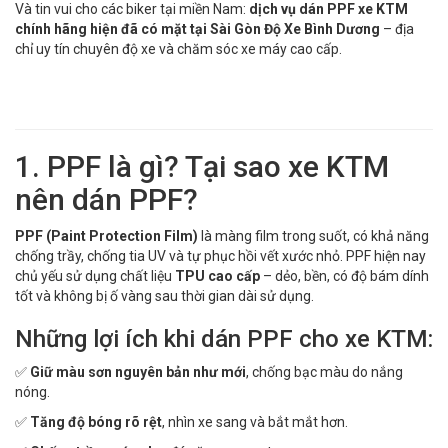
Và tin vui cho các biker tại miền Nam:
dịch vụ dán PPF xe KTM
chính hãng hiện đã có mặt tại Sài Gòn Độ Xe Bình Dương
– địa
chỉ uy tín chuyên độ xe và chăm sóc xe máy cao cấp.
1. PPF là gì? Tại sao xe KTM
nên dán PPF?
PPF (Paint Protection Film)
là màng film trong suốt, có khả năng
chống trầy, chống tia UV và tự phục hồi vết xước nhỏ. PPF hiện nay
chủ yếu sử dụng chất liệu
TPU cao cấp
– dẻo, bền, có độ bám dính
tốt và không bị ố vàng sau thời gian dài sử dụng.
Những lợi ích khi dán PPF cho xe KTM:
✅
Giữ màu sơn nguyên bản như mới
, chống bạc màu do nắng
nóng.
✅
Tăng độ bóng rõ rệt
, nhìn xe sang và bắt mắt hơn.