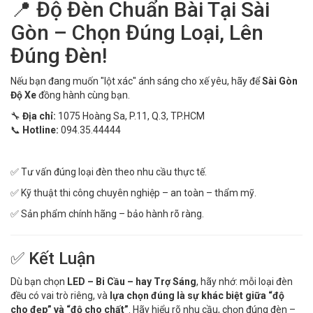
📍 Độ Đèn Chuẩn Bài Tại Sài
Gòn – Chọn Đúng Loại, Lên
Đúng Đèn!
Nếu bạn đang muốn "lột xác" ánh sáng cho xế yêu, hãy để
Sài Gòn
Độ Xe
đồng hành cùng bạn.
🔧
Địa chỉ:
1075 Hoàng Sa, P.11, Q.3, TP.HCM
📞
Hotline:
094.35.44444
✅ Tư vấn đúng loại đèn theo nhu cầu thực tế.
✅ Kỹ thuật thi công chuyên nghiệp – an toàn – thẩm mỹ.
✅ Sản phẩm chính hãng – bảo hành rõ ràng.
✅ Kết Luận
Dù bạn chọn
LED – Bi Cầu – hay Trợ Sáng
, hãy nhớ: mỗi loại đèn
đều có vai trò riêng, và
lựa chọn đúng là sự khác biệt giữa “độ
cho đẹp” và “độ cho chất”
. Hãy hiểu rõ nhu cầu, chọn đúng đèn –