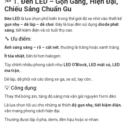
🔦 1.
Đèn LED – Gọn Gàng, Hiện Đại,
Chiếu Sáng Chuẩn Gu
Đèn LED
là lựa chọn phổ biến trong thế giới độ xe nhờ vào thiết kế
gọn nhẹ – dễ lắp – dễ chơi
. Đây là loại đèn sử dụng
diode phát
sáng
, tiết kiệm điện và có tuổi thọ cao.
🔧 Ưu điểm:
Ánh sáng sáng – rõ – cắt nét
, thường là trắng hoặc xanh trắng.
Ít tỏa nhiệt
, bền bỉ hơn halogen.
Tùy chỉnh nhiều phong cách như
LED O'Block, LED mắt cú, LED
ma trận
,...
Dễ lắp, dễ phối với các dòng xe ga, xe số, tay côn...
💡 Công dụng:
Thay thế bóng zin, tăng độ sáng mà vẫn giữ nguyên form đèn.
Là lựa chọn tối ưu cho những ai thích
độ gọn nhẹ, tiết kiệm điện
,
vẫn mang phong cách hiện đại.
Thường được lắp ở pha, demi, đèn hậu hoặc xi-nhan.