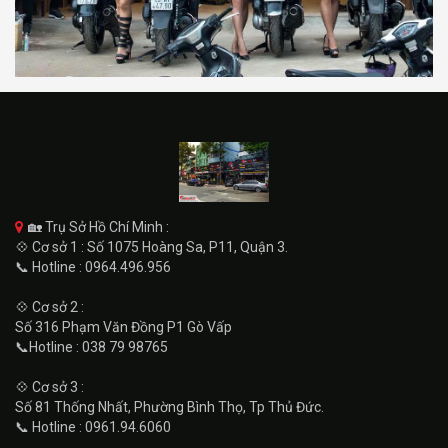
🏡 Trụ Sở Hồ Chí Minh :
💠 Cơ sở 1 : Số 1075 Hoàng Sa, P11, Quận 3.
📞 Hotline : 0964.496.956
💠 Cơ sở 2 :
Số 316 Phạm Văn Đồng P1 Gò Vấp
📞Hotline : 038 79 98765
💠 Cơ sở 3 :
Số 81 Thống Nhất, Phường Bình Thọ, Tp Thủ Đức.
📞 Hotline : 0961.94.6060