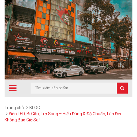
Trang chủ
BLOG
Đèn LED, Bi Cầu, Trợ Sáng – Hiểu Đúng & Độ Chuẩn, Lên Đèn
Không Bao Giờ Sai!