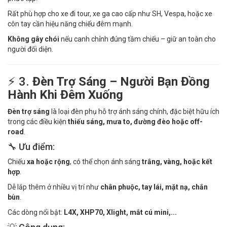
Rất phù hợp cho xe đi tour, xe ga cao cấp như SH, Vespa, hoặc xe
côn tay cần hiệu năng chiếu đêm mạnh.
Không gây chói
nếu canh chỉnh đúng tầm chiếu – giữ an toàn cho
người đối diện.
⚡ 3.
Đèn Trợ Sáng – Người Bạn Đồng
Hành Khi Đêm Xuống
Đèn trợ sáng
là loại đèn phụ hỗ trợ ánh sáng chính, đặc biệt hữu ích
trong các điều kiện
thiếu sáng, mưa to, đường đèo hoặc off-
road
.
🔧 Ưu điểm:
Chiếu
xa hoặc rộng
, có thể chọn ánh sáng
trắng, vàng, hoặc kết
hợp
.
Dễ lắp thêm ở nhiều vị trí như
chân phuộc, tay lái, mặt nạ, chắn
bùn
.
Các dòng nổi bật:
L4X, XHP70, Xlight, mắt cú mini,...