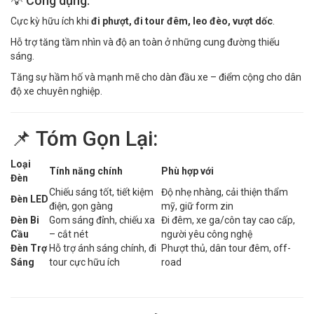
💡 Công dụng:
Cực kỳ hữu ích khi
đi phượt, đi tour đêm, leo đèo, vượt dốc
.
Hỗ trợ tăng tầm nhìn và độ an toàn ở những cung đường thiếu
sáng.
Tăng sự hầm hố và mạnh mẽ cho dàn đầu xe – điểm cộng cho dân
độ xe chuyên nghiệp.
📌 Tóm Gọn Lại:
Loại
Tính năng chính
Phù hợp với
Đèn
Chiếu sáng tốt, tiết kiệm
Độ nhẹ nhàng, cải thiện thẩm
Đèn LED
điện, gọn gàng
mỹ, giữ form zin
Đèn Bi
Gom sáng đỉnh, chiếu xa
Đi đêm, xe ga/côn tay cao cấp,
Cầu
– cắt nét
người yêu công nghệ
Đèn Trợ
Hỗ trợ ánh sáng chính, đi
Phượt thủ, dân tour đêm, off-
Sáng
tour cực hữu ích
road