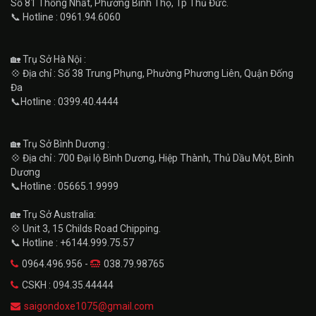
Số 81 Thống Nhất, Phường Bình Thọ, Tp Thủ Đức.
📞 Hotline : 0961.94.6060
🏡 Trụ Sở Hà Nội :
💠 Địa chỉ : Số 38 Trung Phụng, Phường Phương Liên, Quận Đống
Đa
📞Hotline : 0399.40.4444
🏡 Trụ Sở Bình Dương :
💠 Địa chỉ : 700 Đại lộ Bình Dương, Hiệp Thành, Thủ Dầu Một, Bình
Dương
📞Hotline : 05665.1.9999
🏡 Trụ Sở Australia:
💠 Unit 3, 15 Childs Road Chipping.
📞 Hotline : +6144.999.75.57
0964.496.956 -
038.79.98765
CSKH : 094.35.44444
saigondoxe1075@gmail.com