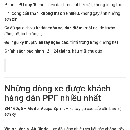
Phim TPU dày 10 mils
, dẻo dai, bám sát bề mặt, không bong tróc
Thi công cẩn thận, không tháo xe nhiều
, không gây ảnh hưởng
sơn zin
Có đủ gói dịch vụ từ dán
toàn xe, dán điểm
(mặt nạ, dè trước,
đồng hồ, bình xăng…)
Đội ngũ kỹ thuật viên tay nghề cao
, tỉ mỉ trong từng đường nét
Chính sách bảo hành 12 – 24 tháng
, hậu mãi chu đáo
Những dòng xe được khách
hàng dán PPF nhiều nhất
SH 160i, SH Mode, Vespa Sprint
– xe tay ga cao cấp cần bảo vệ
sơn kỹ
Vision, Vario, Air Blade
– xe độ kiểng nhiều chi tiết cần chống trầy