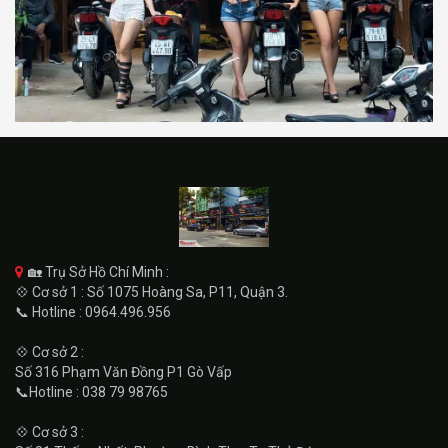
🏡 Trụ Sở Hồ Chí Minh :
💠 Cơ sở 1 : Số 1075 Hoàng Sa, P11, Quận 3.
📞 Hotline : 0964.496.956
💠 Cơ sở 2 :
Số 316 Phạm Văn Đồng P1 Gò Vấp
📞Hotline : 038 79 98765
💠 Cơ sở 3 :