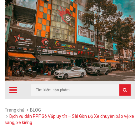
Trang chủ
BLOG
Dịch vụ dán PPF Gò Vấp uy tín – Sài Gòn Độ Xe chuyên bảo vệ xe
sang, xe kiểng