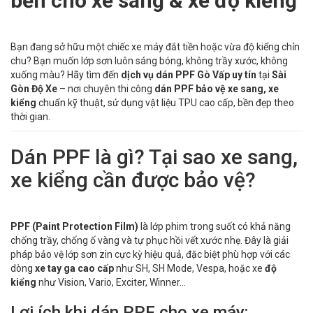
bền cho xe sang & xe độ kiểng
Bạn đang sở hữu một chiếc xe máy đắt tiền hoặc vừa độ kiểng chỉn
chu? Bạn muốn lớp sơn luôn sáng bóng, không trầy xước, không
xuống màu? Hãy tìm đến
dịch vụ dán PPF Gò Vấp uy tín
tại
Sài
Gòn Độ Xe
– nơi chuyên thi công
dán PPF bảo vệ xe sang, xe
kiểng
chuẩn kỹ thuật, sử dụng vật liệu TPU cao cấp, bền đẹp theo
thời gian.
Dán PPF là gì? Tại sao xe sang,
xe kiểng cần được bảo vệ?
PPF (Paint Protection Film)
là lớp phim trong suốt có khả năng
chống trầy, chống ố vàng và tự phục hồi vết xước nhẹ. Đây là giải
pháp bảo vệ lớp sơn zin cực kỳ hiệu quả, đặc biệt phù hợp với các
dòng
xe tay ga cao cấp
như SH, SH Mode, Vespa, hoặc xe
độ
kiểng
như Vision, Vario, Exciter, Winner...
Lợi ích khi dán PPF cho xe máy: