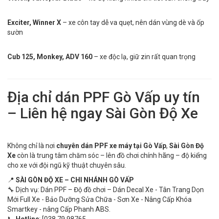
Exciter, Winner X
– xe côn tay dễ va quẹt, nên dán vùng dè và ốp
sườn
Cub 125, Monkey, ADV 160
– xe độc lạ, giữ zin rất quan trọng
Địa chỉ dán PPF Gò Vấp uy tín
– Liên hệ ngay Sài Gòn Độ Xe
Không chỉ là nơi
chuyên dán PPF xe máy tại Gò Vấp
,
Sài Gòn Độ
Xe
còn là trung tâm chăm sóc – lên đồ chơi chính hãng – độ kiểng
cho xe với đội ngũ kỹ thuật chuyên sâu.
📍
SÀI GÒN ĐỘ XE – CHI NHÁNH GÒ VẤP
🔧 Dịch vụ: Dán PPF – Độ đồ chơi – Dán Decal Xe - Tân Trang Dọn
Mới Full Xe - Bảo Dưỡng Sửa Chữa - Sơn Xe - Nâng Cấp Khóa
Smartkey - nâng Cấp Phanh ABS.
📞
Hotline
: [038 79 98765