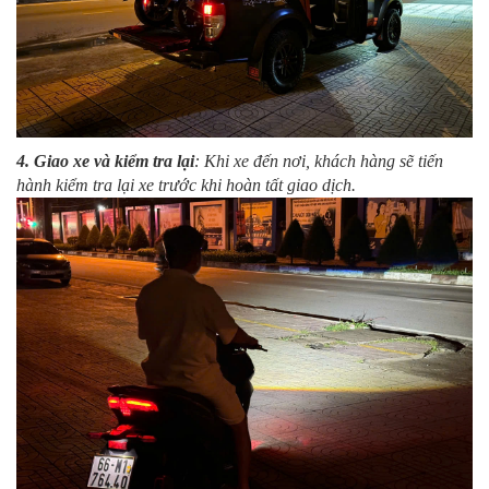
4. Giao xe và kiểm tra lại
: Khi xe đến nơi, khách hàng sẽ tiến
hành kiểm tra lại xe trước khi hoàn tất giao dịch.