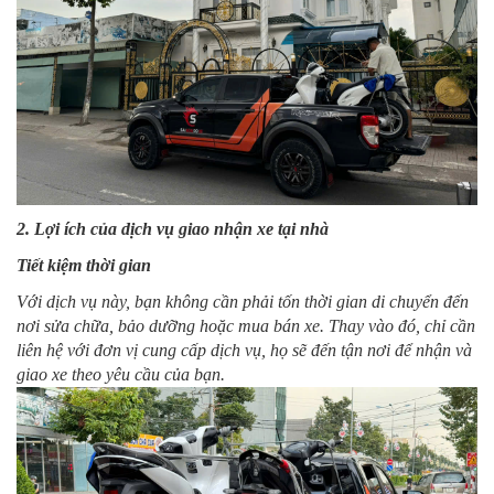
2. Lợi ích của dịch vụ giao nhận xe tại nhà
Tiết kiệm thời gian
Với dịch vụ này, bạn không cần phải tốn thời gian di chuyển đến
nơi sửa chữa, bảo dưỡng hoặc mua bán xe. Thay vào đó, chỉ cần
liên hệ với đơn vị cung cấp dịch vụ, họ sẽ đến tận nơi để nhận và
giao xe theo yêu cầu của bạn.