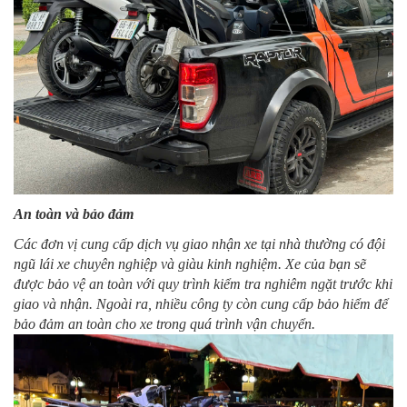
An toàn và bảo đảm
Các đơn vị cung cấp dịch vụ giao nhận xe tại nhà thường có đội
ngũ lái xe chuyên nghiệp và giàu kinh nghiệm. Xe của bạn sẽ
được bảo vệ an toàn với quy trình kiểm tra nghiêm ngặt trước khi
giao và nhận. Ngoài ra, nhiều công ty còn cung cấp bảo hiểm để
bảo đảm an toàn cho xe trong quá trình vận chuyển.