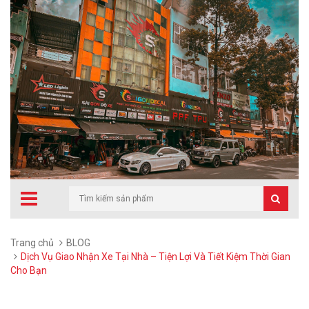
Trang chủ
BLOG
Dịch Vụ Giao Nhận Xe Tại Nhà – Tiện Lợi Và Tiết Kiệm Thời Gian
Cho Bạn