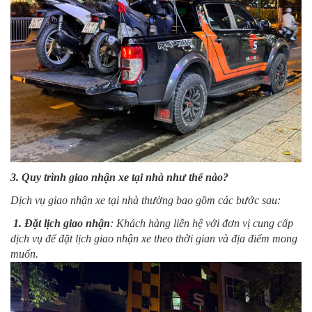
3. Quy trình giao nhận xe tại nhà như thế nào?
Dịch vụ giao nhận xe tại nhà thường bao gồm các bước sau:
1. Đặt lịch giao nhận
: Khách hàng liên hệ với đơn vị cung cấp
dịch vụ để đặt lịch giao nhận xe theo thời gian và địa điểm mong
muốn.