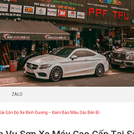
ZALO
Sài Gòn Độ Xe Bình Dương – Đảm Bảo Màu Sắc Bền Bỉ
h Vụ Sơn Xe Máy Cao Cấp Tại S