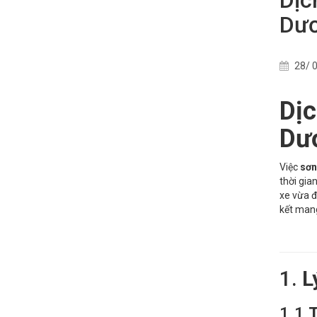
Dươ
28/ 0
Dịc
Dư
Việc
sơn
thời gian
xe vừa đ
kết man
1.
L
1.1
T