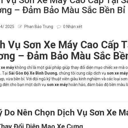
ng – Đảm Bảo Màu Sắc Bền Bỉ
4/ 2025
Phan Bảo Trung
0 Nhận xét
h Vụ Sơn Xe Máy Cao Cấp Tạ
ơng – Đảm Bảo Màu Sắc Bền
 xe máy
không chỉ là một giải pháp giúp thay đổi diện mạo chiếc xe mà c
. Tại
Sài Gòn Độ Xe Bình Dương
, chúng tôi cung cấp dịch vụ
sơn xe máy
ẹp, vừa bền bỉ. Với đội ngũ kỹ thuật viên giàu kinh nghiệm và các loại sơ
g đến cho bạn một dịch vụ
sơn xe máy
hoàn hảo, đảm bảo độ bền màu lâ
ý Do Nên Chọn Dịch Vụ Sơn Xe M
hay Đổi Diện Mạo Xe Cưng