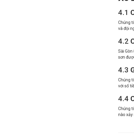
4.1
C
Chúng tô
và đội n
4.2
C
Sài Gòn 
sơn được
4.3
G
Chúng tô
với số t
4.4
C
Chúng t
nào xảy 