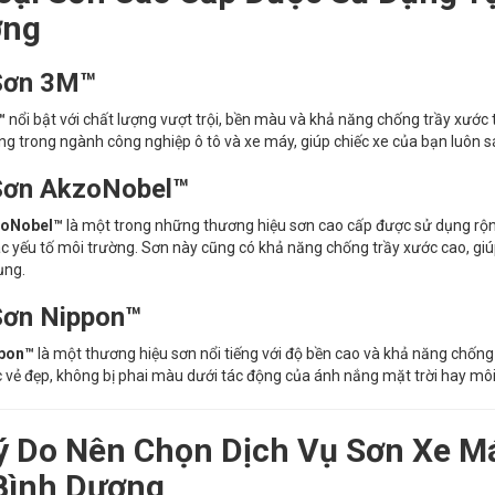
ơng
Sơn 3M™
™
nổi bật với chất lượng vượt trội, bền màu và khả năng chống trầy xước
g trong ngành công nghiệp ô tô và xe máy, giúp chiếc xe của bạn luôn s
Sơn AkzoNobel™
zoNobel™
là một trong những thương hiệu sơn cao cấp được sử dụng rộng r
c yếu tố môi trường. Sơn này cũng có khả năng chống trầy xước cao, giú
ụng.
Sơn Nippon™
pon™
là một thương hiệu sơn nổi tiếng với độ bền cao và khả năng chống
 vẻ đẹp, không bị phai màu dưới tác động của ánh nắng mặt trời hay môi
ý Do Nên Chọn Dịch Vụ Sơn Xe Má
Bình Dương