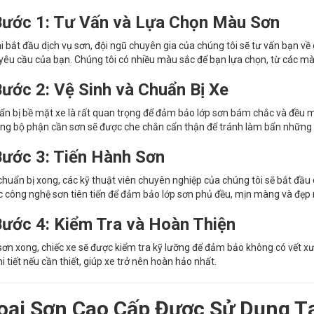
ước 1: Tư Vấn và Lựa Chọn Màu Sơn
i bắt đầu dịch vụ sơn, đội ngũ chuyên gia của chúng tôi sẽ tư vấn bạn về
yêu cầu của bạn. Chúng tôi có nhiều màu sắc để bạn lựa chọn, từ các m
ước 2: Vệ Sinh và Chuẩn Bị Xe
ẩn bị bề mặt xe là rất quan trọng để đảm bảo lớp sơn bám chắc và đều mà
g bộ phận cần sơn sẽ được che chắn cẩn thận để tránh làm bẩn những 
ước 3: Tiến Hành Sơn
chuẩn bị xong, các kỹ thuật viên chuyên nghiệp của chúng tôi sẽ bắt đầu 
 công nghệ sơn tiên tiến để đảm bảo lớp sơn phủ đều, mịn màng và đẹp
ước 4: Kiểm Tra và Hoàn Thiện
sơn xong, chiếc xe sẽ được kiểm tra kỹ lưỡng để đảm bảo không có vết xư
hi tiết nếu cần thiết, giúp xe trở nên hoàn hảo nhất.
oại Sơn Cao Cấp Được Sử Dụng Tạ