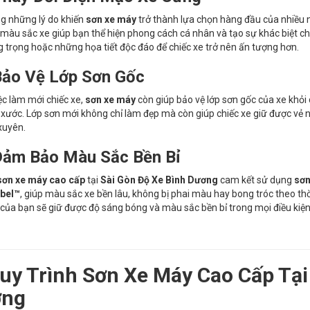
g những lý do khiến
sơn xe máy
trở thành lựa chọn hàng đầu của nhiều 
 màu sắc xe giúp bạn thể hiện phong cách cá nhân và tạo sự khác biệt c
g trọng hoặc những họa tiết độc đáo để chiếc xe trở nên ấn tượng hơn.
ảo Vệ Lớp Sơn Gốc
ệc làm mới chiếc xe,
sơn xe máy
còn giúp bảo vệ lớp sơn gốc của xe khỏi 
 xước. Lớp sơn mới không chỉ làm đẹp mà còn giúp chiếc xe giữ được vẻ ng
xuyên.
ảm Bảo Màu Sắc Bền Bỉ
sơn xe máy cao cấp
tại
Sài Gòn Độ Xe Bình Dương
cam kết sử dụng
sơn
bel™
, giúp màu sắc xe bền lâu, không bị phai màu hay bong tróc theo thờ
 của bạn sẽ giữ được độ sáng bóng và màu sắc bền bỉ trong mọi điều kiện
uy Trình Sơn Xe Máy Cao Cấp Tại
ơng