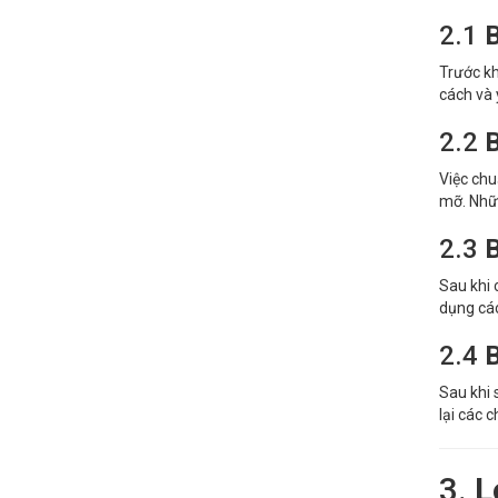
2.1
B
Trước kh
cách và 
2.2
B
Việc chu
mỡ. Nhữn
2.3
B
Sau khi 
dụng các
2.4
B
Sau khi 
lại các c
3.
L