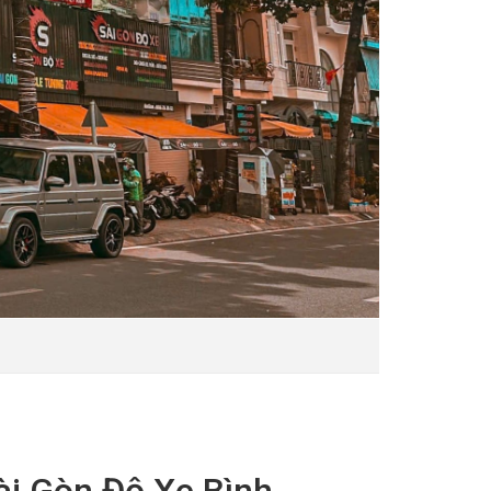
ài Gòn Độ Xe Bình