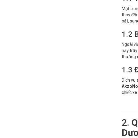
Một tron
thay đổi
bật, san
1.2
B
Ngoài vi
hay trầy
thường 
1.3
Đ
Dịch vụ
AkzoNo
chiếc xe
2.
Q
Dư