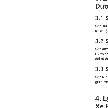
Dư
3.1
Sơn 3M
ưa chuộn
3.2
Sơn Ak
UV và cá
dài sử d
3.3
Sơn Nip
giữ được
4.
L
Xe 