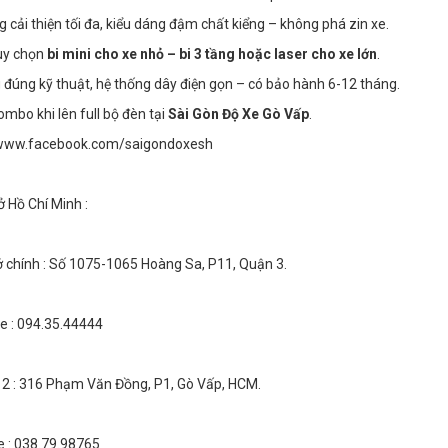
 cải thiện tối đa, kiểu dáng đậm chất kiểng – không phá zin xe.
ùy chọn
bi mini cho xe nhỏ – bi 3 tầng hoặc laser cho xe lớn
.
 đúng kỹ thuật, hệ thống dây điện gọn – có bảo hành 6-12 tháng.
ombo khi lên full bộ đèn tại
Sài Gòn Độ Xe Gò Vấp
.
/www.facebook.com/saigondoxesh
ở Hồ Chí Minh :
ở chính : Số 1075-1065 Hoàng Sa, P11, Quận 3.
ne : 094.35.44444
 2 : 316 Phạm Văn Đồng, P1, Gò Vấp, HCM.
e : 038.79.98765