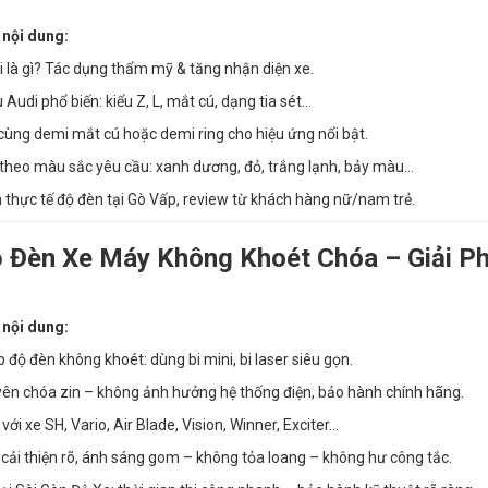
 nội dung:
 là gì? Tác dụng thẩm mỹ & tăng nhận diện xe.
Audi phổ biến: kiểu Z, L, mắt cú, dạng tia sét…
cùng demi mắt cú hoặc demi ring cho hiệu ứng nổi bật.
 theo màu sắc yêu cầu: xanh dương, đỏ, trắng lạnh, bảy màu…
 thực tế độ đèn tại Gò Vấp, review từ khách hàng nữ/nam trẻ.
ộ Đèn Xe Máy Không Khoét Chóa – Giải Ph
 nội dung:
p độ đèn không khoét: dùng bi mini, bi laser siêu gọn.
ên chóa zin – không ảnh hưởng hệ thống điện, bảo hành chính hãng.
với xe SH, Vario, Air Blade, Vision, Winner, Exciter…
cải thiện rõ, ánh sáng gom – không tỏa loang – không hư công tắc.