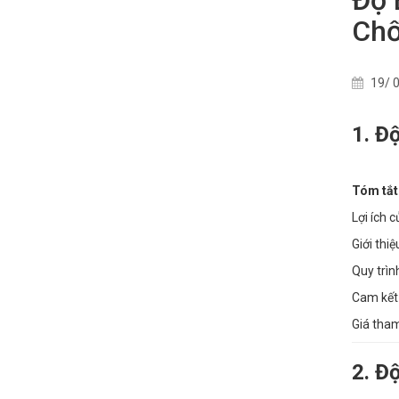
Chố
19/ 0
1. Đ
Tóm tắt
Lợi ích 
Giới thi
Quy trìn
Cam kết 
Giá tham
2. Đ