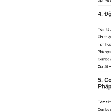
Dịch vụ 
4. Đ
Tóm tắt
Giới thi
Tích hợp
Phù hợp 
Combo độ
Giá tốt 
5. C
Phá
Tóm tắt
Combo đề