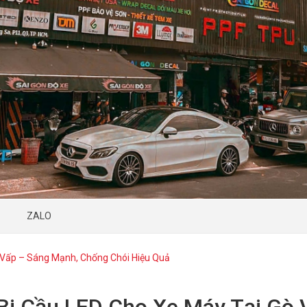
ZALO
 Vấp – Sáng Mạnh, Chống Chói Hiệu Quả
Bi Cầu LED Cho Xe Máy Tại Gò 