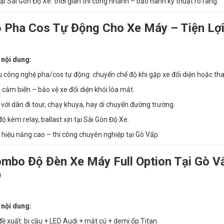
tại Sài Gòn Độ Xe: thời gian thi công nhanh – bảo hành kỹ thuật rõ ràng.
ộ Pha Cos Tự Động Cho Xe Máy – Tiện Lợi
 nội dung:
ệu công nghệ pha/cos tự động: chuyển chế độ khi gặp xe đối diện hoặc th
 cảm biến – bảo vệ xe đối diện khỏi lóa mắt.
với dân đi tour, chạy khuya, hay di chuyển đường trường.
 kèm relay, ballast xịn tại Sài Gòn Độ Xe.
– hiệu năng cao – thi công chuyên nghiệp tại Gò Vấp.
ombo Độ Đèn Xe Máy Full Option Tại Gò V
p
 nội dung:
 xuất: bi cầu + LED Audi + mắt cú + demi ốp Titan.