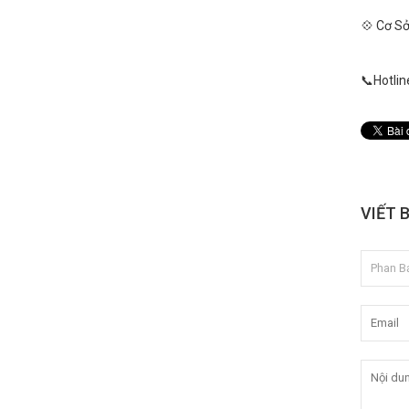
💠 Cơ Sở
📞Hotlin
VIẾT 