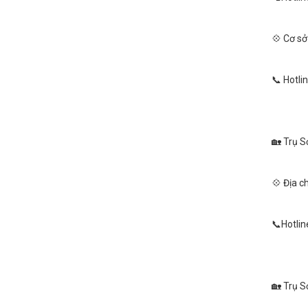
💠 Cơ sở
📞 Hotli
🏡 Trụ Sở
💠 Địa c
📞Hotlin
🏡 Trụ S