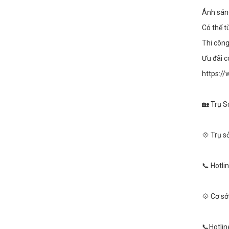
Ánh sáng
Có thể t
Thi công
Ưu đãi c
https:/
🏡 Trụ S
💠 Trụ s
📞 Hotli
💠 Cơ sở
📞Hotlin