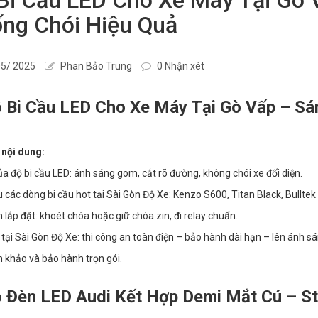
ng Chói Hiệu Quả
5/ 2025
Phan Bảo Trung
0 Nhận xét
ộ Bi Cầu LED Cho Xe Máy Tại Gò Vấp – S
 nội dung:
của độ bi cầu LED: ánh sáng gom, cắt rõ đường, không chói xe đối diện.
ệu các dòng bi cầu hot tại Sài Gòn Độ Xe: Kenzo S600, Titan Black, Bulltek
h lắp đặt: khoét chóa hoặc giữ chóa zin, đi relay chuẩn.
tại Sài Gòn Độ Xe: thi công an toàn điện – bảo hành dài hạn – lên ánh 
 khảo và bảo hành trọn gói.
ộ Đèn LED Audi Kết Hợp Demi Mắt Cú – S