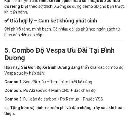
Bạn có thể yêu cầu
thiết kế tem, phối màu sơn hoặc lắp combo
độ riêng biệt
theo sở thích. Xưởng sẽ dựng demo 3D cho bạn trước
khi tiến hành.
✅ Giá hợp lý – Cam kết không phát sinh
Chi phí rõ ràng, minh bạch. Có nhiều gói độ phù hợp ngân sách từ
bình dân đến cao cấp.
5. Combo Độ Vespa Ưu Đãi Tại Bình
Dương
Hiện nay,
Sài Gòn Độ Xe Bình Dương
đang triển khai các combo độ
Vespa cực kỳ hấp dẫn:
Combo 1
: Sơn đổi màu + Tem trùm thiết kế riêng
Combo 2
: Pô Akrapovic + Mâm CNC + Gác chân độ
Combo 3
: Full dàn áo carbon + Pô Remus + Phuộc YSS
👉
Tặng kèm vệ sinh xe miễn phí và dán chống trầy sau khi hoàn
thiện.