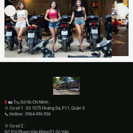
🏡 Trụ Sở Hồ Chí Minh :
💠 Cơ sở 1 : Số 1075 Hoàng Sa, P11, Quận 3.
📞 Hotline : 0964.496.956
💠 Cơ sở 2 :
Số 316 Phạm Văn Đồng P1 Gò Vấp