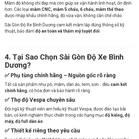
Mâm độ không chỉ đẹp mà còn giúp xe vận hành linh hoạt, ổn định
hơn. Các loại
mâm CNC, mâm 5 chấu, 6 chấu, mâm thể thao
được nhập khẩu chính hãng, độ vừa vặn, không cần chế cháo.
Sài Gòn Độ Xe Bình Dương cam kết mâm lắp đúng thông số kỹ
thuật, bảo đảm
độ an toàn và thẩm mỹ tuyệt đối
.
4. Tại Sao Chọn Sài Gòn Độ Xe Bình
Dương?
✅ Phụ tùng chính hãng – Nguồn gốc rõ ràng
Tất cả sản phẩm như pô, mâm, dàn áo, tem, sơn… đều
cam kết
chính hãng
, có hóa đơn và bảo hành rõ ràng.
✅ Thợ độ Vespa chuyên sâu
Đội ngũ kỹ thuật viên am hiểu kỹ thuật Vespa, được đào tạo bài
bản, có kinh nghiệm thực chiến trong các hạng mục
độ kiểng, độ
máy, độ full dàn áo
.
✅ Thiết kế riêng theo yêu cầu