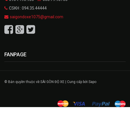
CSKH : 094.35.44444
saigondoxe1075@gmail.com
FANPAGE
© Bản quyền thuộc về SÀI GÒN ĐỘ XE | Cung cấp bởi Sapo