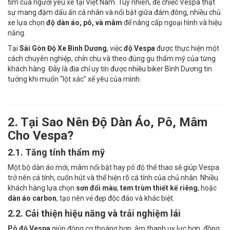
tim của người yêu xe tại Việt Nam. Tuy nhiên, để chiếc Vespa thật
sự mang đậm dấu ấn cá nhân và nổi bật giữa đám đông, nhiều chủ
xe lựa chọn
độ dàn áo, pô, và mâm
để nâng cấp ngoại hình và hiệu
năng.
Tại
Sài Gòn Độ Xe Bình Dương
, việc
độ Vespa
được thực hiện một
cách chuyên nghiệp, chỉn chu và theo đúng gu thẩm mỹ của từng
khách hàng. Đây là địa chỉ uy tín được nhiều biker Bình Dương tin
tưởng khi muốn "lột xác" xế yêu của mình.
2. Tại Sao Nên Độ Dàn Áo, Pô, Mâm
Cho Vespa?
2.1. Tăng tính thẩm mỹ
Một bộ dàn áo mới, mâm nổi bật hay pô độ thể thao sẽ giúp Vespa
trở nên cá tính, cuốn hút và thể hiện rõ cá tính của chủ nhân. Nhiều
khách hàng lựa chọn
sơn đổi màu
,
tem trùm thiết kế riêng
, hoặc
dàn áo carbon
, tạo nên vẻ đẹp độc đáo và khác biệt.
2.2. Cải thiện hiệu năng và trải nghiệm lái
Pô độ Vespa
giúp động cơ thoáng hơn, âm thanh uy lực hơn, đồng