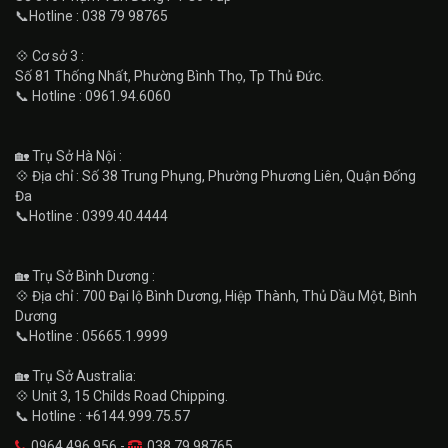
📞Hotline : 038 79 98765
💠 Cơ sở 3 :
Số 81 Thống Nhất, Phường Bình Thọ, Tp Thủ Đức.
📞 Hotline : 0961.94.6060
🏡 Trụ Sở Hà Nội :
💠 Địa chỉ : Số 38 Trung Phụng, Phường Phương Liên, Quận Đống
Đa
📞Hotline : 0399.40.4444
🏡 Trụ Sở Bình Dương :
💠 Địa chỉ : 700 Đại lộ Bình Dương, Hiệp Thành, Thủ Dầu Một, Bình
Dương
📞Hotline : 05665.1.9999
🏡 Trụ Sở Australia:
💠 Unit 3, 15 Childs Road Chipping.
📞 Hotline : +6144.999.75.57
0964.496.956 -
038.79.98765