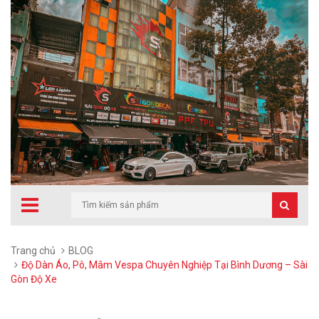
Trang chủ
BLOG
Độ Dàn Áo, Pô, Mâm Vespa Chuyên Nghiệp Tại Bình Dương – Sài
Gòn Độ Xe