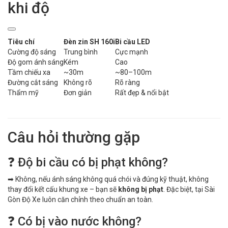
khi độ
Tiêu chí
Đèn zin SH 160i
Bi cầu LED
Cường độ sáng
Trung bình
Cực mạnh
Độ gom ánh sáng
Kém
Cao
Tầm chiếu xa
~30m
~80–100m
Đường cắt sáng
Không rõ
Rõ ràng
Thẩm mỹ
Đơn giản
Rất đẹp & nổi bật
Câu hỏi thường gặp
❓ Độ bi cầu có bị phạt không?
➡ Không, nếu ánh sáng không quá chói và đúng kỹ thuật, không
thay đổi kết cấu khung xe – bạn sẽ
không bị phạt
. Đặc biệt, tại Sài
Gòn Độ Xe luôn căn chỉnh theo chuẩn an toàn.
❓ Có bị vào nước không?