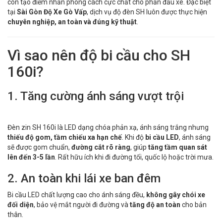
còn tạo điểm nhấn phong cách cực chất cho phần đầu xe. Đặc biệt
tại
Sài Gòn Độ Xe Gò Vấp
, dịch vụ độ đèn SH luôn được thực hiện
chuyên nghiệp, an toàn và đúng kỹ thuật
.
Vì sao nên độ bi cầu cho SH
160i?
1. Tăng cường ánh sáng vượt trội
Đèn zin SH 160i là LED dạng chóa phản xạ, ánh sáng trắng nhưng
thiếu độ gom, tầm chiếu xa hạn chế
. Khi độ
bi cầu LED
, ánh sáng
sẽ được gom chuẩn,
đường cắt rõ ràng
, giúp
tăng tầm quan sát
lên đến 3-5 lần
. Rất hữu ích khi đi đường tối, quốc lộ hoặc trời mưa.
2. An toàn khi lái xe ban đêm
Bi cầu LED chất lượng cao cho ánh sáng đều,
không gây chói xe
đối diện
, bảo vệ mắt người đi đường và
tăng độ an toàn
cho bản
thân.