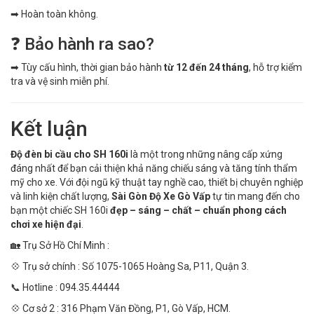
➡ Hoàn toàn không.
❓ Bảo hành ra sao?
➡ Tùy cấu hình, thời gian bảo hành
từ 12 đến 24 tháng
, hỗ trợ kiểm
tra và vệ sinh miễn phí.
Kết luận
Độ đèn bi cầu cho SH 160i
là một trong những nâng cấp xứng
đáng nhất để bạn cải thiện khả năng chiếu sáng và tăng tính thẩm
mỹ cho xe. Với đội ngũ kỹ thuật tay nghề cao, thiết bị chuyên nghiệp
và linh kiện chất lượng,
Sài Gòn Độ Xe Gò Vấp
tự tin mang đến cho
bạn một chiếc SH 160i
đẹp – sáng – chất – chuẩn phong cách
chơi xe hiện đại
.
🏡 Trụ Sở Hồ Chí Minh :
💠 Trụ sở chính : Số 1075-1065 Hoàng Sa, P11, Quận 3.
📞 Hotline : 094.35.44444
💠 Cơ sở 2 : 316 Phạm Văn Đồng, P1, Gò Vấp, HCM.