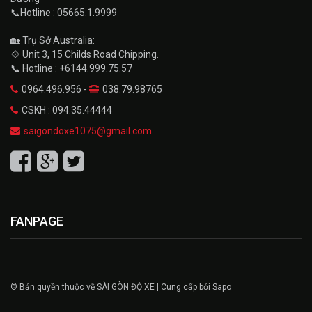
📞Hotline : 05665.1.9999
🏡 Trụ Sở Australia:
💠 Unit 3, 15 Childs Road Chipping.
📞 Hotline : +6144.999.75.57
0964.496.956 -
038.79.98765
CSKH : 094.35.44444
saigondoxe1075@gmail.com
FANPAGE
© Bản quyền thuộc về SÀI GÒN ĐỘ XE | Cung cấp bởi Sapo