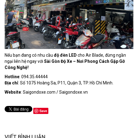
Nếu bạn đang có nhu cầu
độ đèn LED
cho Air Blade, đừng ngần
ngại liên hệ ngay với
Sài Gòn Độ Xe – Nơi Phong Cách Gặp Gỡ
Công Nghệ!
Hotline
: 094.35.44444
Địa chỉ
: Số 1075 Hoàng Sa, P11, Quận 3, TP. Hồ Chí Minh.
Website
:
Saigondoxe.com
/
Saigondoxe.vn
Save
VIẾT BÌNH LUẬN