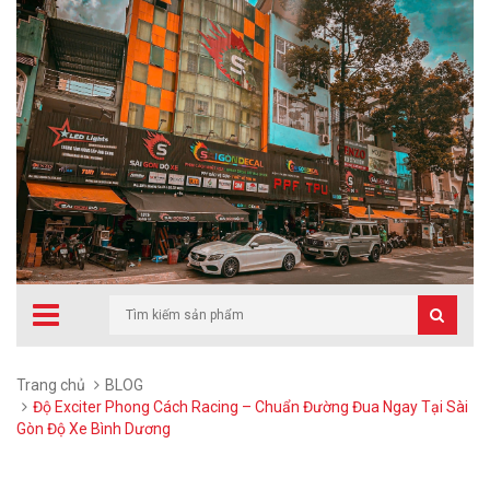
Trang chủ
BLOG
Độ Exciter Phong Cách Racing – Chuẩn Đường Đua Ngay Tại Sài
Gòn Độ Xe Bình Dương