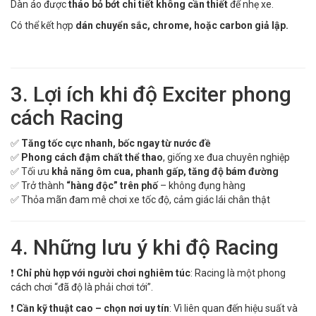
Dàn áo được
tháo bỏ bớt chi tiết không cần thiết
để nhẹ xe.
Có thể kết hợp
dán chuyển sắc, chrome, hoặc carbon giả lập.
3. Lợi ích khi độ Exciter phong
cách Racing
✅
Tăng tốc cực nhanh, bốc ngay từ nước đề
✅
Phong cách đậm chất thể thao
, giống xe đua chuyên nghiệp
✅ Tối ưu
khả năng ôm cua, phanh gấp, tăng độ bám đường
✅ Trở thành
“hàng độc” trên phố
– không đụng hàng
✅ Thỏa mãn đam mê chơi xe tốc độ, cảm giác lái chân thật
4. Những lưu ý khi độ Racing
❗
Chỉ phù hợp với người chơi nghiêm túc
: Racing là một phong
cách chơi “đã độ là phải chơi tới”.
❗
Cần kỹ thuật cao – chọn nơi uy tín
: Vì liên quan đến hiệu suất và