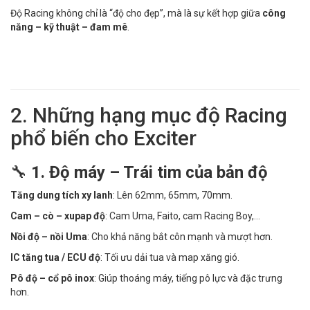
Độ Racing không chỉ là “độ cho đẹp”, mà là sự kết hợp giữa
công
năng – kỹ thuật – đam mê
.
2. Những hạng mục độ Racing
phổ biến cho Exciter
🔧
1. Độ máy – Trái tim của bản độ
Tăng dung tích xy lanh
: Lên 62mm, 65mm, 70mm.
Cam – cò – xupap độ
: Cam Uma, Faito, cam Racing Boy,…
Nồi độ – nồi Uma
: Cho khả năng bắt côn mạnh và mượt hơn.
IC tăng tua / ECU độ
: Tối ưu dải tua và map xăng gió.
Pô độ – cổ pô inox
: Giúp thoáng máy, tiếng pô lực và đặc trưng
hơn.