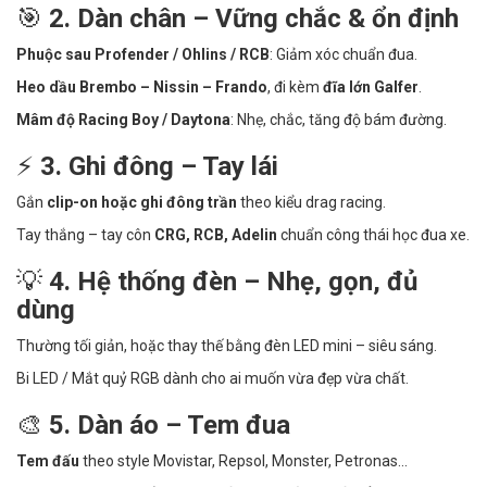
🎯
2. Dàn chân – Vững chắc & ổn định
Phuộc sau Profender / Ohlins / RCB
: Giảm xóc chuẩn đua.
Heo dầu Brembo – Nissin – Frando
, đi kèm
đĩa lớn Galfer
.
Mâm độ Racing Boy / Daytona
: Nhẹ, chắc, tăng độ bám đường.
⚡
3. Ghi đông – Tay lái
Gắn
clip-on hoặc ghi đông trần
theo kiểu drag racing.
Tay thắng – tay côn
CRG, RCB, Adelin
chuẩn công thái học đua xe.
💡
4. Hệ thống đèn – Nhẹ, gọn, đủ
dùng
Thường tối giản, hoặc thay thế bằng đèn LED mini – siêu sáng.
Bi LED / Mắt quỷ RGB dành cho ai muốn vừa đẹp vừa chất.
🎨
5. Dàn áo – Tem đua
Tem đấu
theo style Movistar, Repsol, Monster, Petronas...