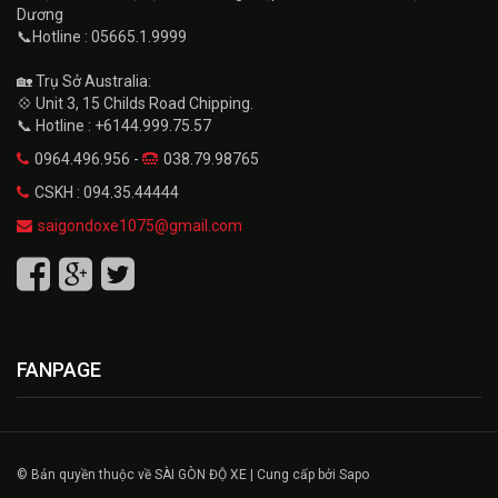
Dương
📞Hotline : 05665.1.9999
🏡 Trụ Sở Australia:
💠 Unit 3, 15 Childs Road Chipping.
📞 Hotline : +6144.999.75.57
0964.496.956 -
038.79.98765
CSKH : 094.35.44444
saigondoxe1075@gmail.com
FANPAGE
© Bản quyền thuộc về SÀI GÒN ĐỘ XE | Cung cấp bởi Sapo