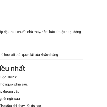
 lắp đặt theo chuẩn nhà máy, đảm bảo phuộc hoạt động
hù hợp với thói quen lái của khách hàng.
iều nhất
uộc Ohlins:
chở người phía sau.
ạy đường dài.
gười ngồi sau.
lắc đầu khi chạy tốc độ cao.