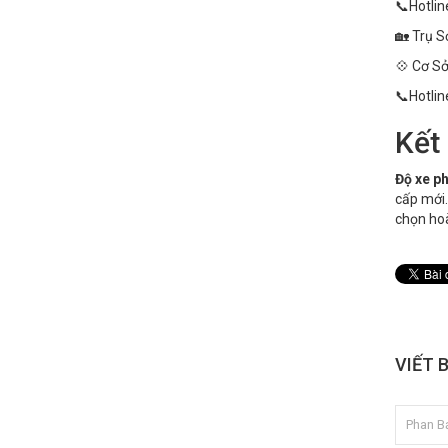
📞Hotlin
🏡 Trụ S
💠 Cơ Sở
📞Hotlin
Kết
Độ xe ph
cấp mới.
chọn ho
VIẾT 