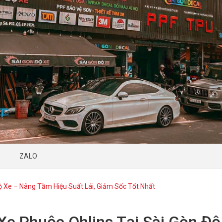
ZALO
ộ Xe – Nâng Tầm Hiệu Suất Lái, Giảm Sốc Tốt Nhất
Xe Phuộc Ohlins Tại Sài Gòn Đ