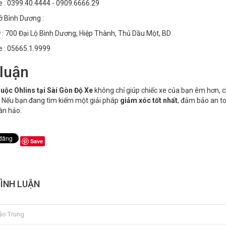
e : 0399.40.4444 - 0909.6666.29
ở Bình Dương :
 : 700 Đại Lộ Bình Dương, Hiệp Thành, Thủ Dầu Một, BD
e : 05665.1.9999
 luận
uộc Ohlins tại Sài Gòn Độ Xe
không chỉ giúp chiếc xe của bạn êm hơn, 
 Nếu bạn đang tìm kiếm một giải pháp
giảm xóc tốt nhất
, đảm bảo an to
àn hảo.
Save
BÌNH LUẬN