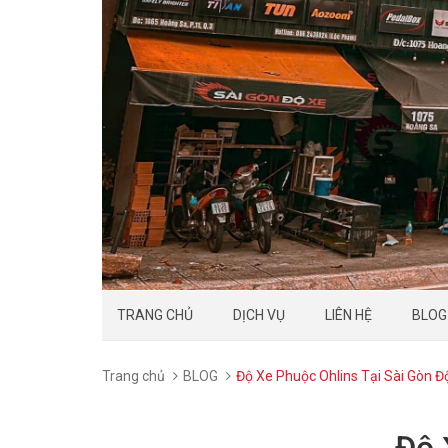
TRANG CHỦ
DỊCH VỤ
LIÊN HỆ
BLOG
Trang chủ
BLOG
Độ Xe Phuộc Ohlins Tại Sài Gòn Đ
Độ 