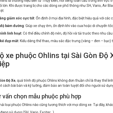
lins là thương hiệu đến từ Thụy Điển, nổi tiếng toàn cầu trong lĩnh vực th
i lớn. Khi được trang bị cho các dòng xe phổ thông như SH, Vario, Air Bla
ệt:
ăng giảm xóc cực tốt
: Ổn định ở mọi địa hình, đặc biệt hiệu quả với các
 độ bám đường
: Giúp xe chạy êm, ổn định khi vào cua hoặc di chuyển tốc
hỉnh linh hoạt
: Có thể điều chỉnh độ nén, độ hồi và tải trước theo nhu cầu
 kế đẹp mắt
: Kiểu dáng thể thao, màu sắc đặc trưng (vàng – đen – bạc) 
Độ xe phuộc Ohlins tại Sài Gòn Độ
iệp
Gòn Độ Xe
, quá trình độ phuộc Ohlins không đơn thuần chỉ là thay thế linh
 cách bài bản và kỹ lưỡng, đảm bảo an toàn tuyệt đối cho người sử dụn
ư vấn chọn mẫu phuộc phù hợp
ải loại phuộc Ohlins nào cũng tương thích với mọi dòng xe. Tại đây, khá
đang sử dụng (SH, Vario, Exciter…)