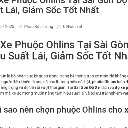
t Lái, Giảm Sốc Tốt Nhất
5/ 2025
Phan Bảo Trung
0 Nhận xét
Xe Phuộc Ohlins Tại Sài G
u Suất Lái, Giảm Sốc Tốt Nh
ún là bộ phận cực kỳ quan trọng trong hệ thống treo xe máy. Nó không
 người điều khiển. Trong số các thương hiệu nổi bật,
phuộc Ohlins
luôn đ
 sang trọng và độ bền bỉ vượt thời gian. Tại
Sài Gòn Độ Xe
, dịch vụ
độ xe 
am mê xe độ mong muốn nâng tầm hiệu suất lái và tối ưu trải nghiệm vậ
Vì sao nên chọn phuộc Ohlins cho 