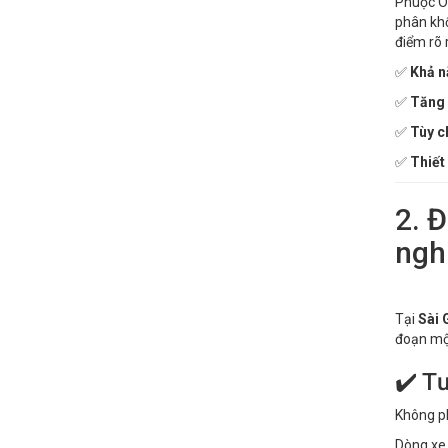
Phuộc Oh
phân khố
điểm rõ r
✅
Khả n
✅
Tăng
✅
Tùy c
✅
Thiết
2. 
ngh
Tại
Sài 
đoạn một
✔️ T
Không ph
Dòng xe 