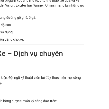
iết bị giảm xóc cho mô tô, ô tô thể thao, xe đua và xe
de, Vision, Exciter hay Winner, Ohlins mang lại những ưu
 cung đường gồ ghề, ổ gà.
 độ cao.
 sử dụng.
tôn dáng cho xe.
 Xe – Dịch vụ chuyên
 kiện. Đội ngũ kỹ thuật viên tại đây thực hiện mọi công
g.
ch hàng được tư vấn kỹ càng dựa trên: