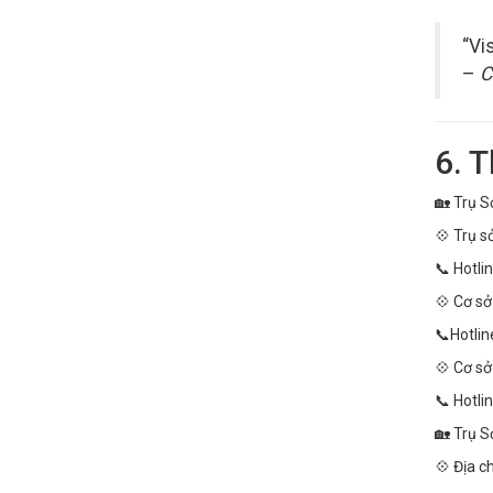
“Vi
–
C
6. 
🏡 Trụ S
💠 Trụ s
📞 Hotli
💠 Cơ sở
📞Hotlin
💠 Cơ sở
📞 Hotli
🏡 Trụ Sở
💠 Địa c