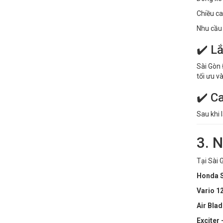
Chiều ca
Nhu cầu 
✔️ L
Sài Gòn
tối ưu v
✔️ C
Sau khi 
3. 
Tại Sài 
Honda 
Vario 1
Air Blad
Exciter 