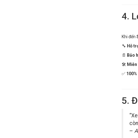
4. L
Khi đến
🔧
Hỗ tr
📄
Bảo h
🛠️
Miễn 
✅
100% 
5. 
“Xe
còn
–
A