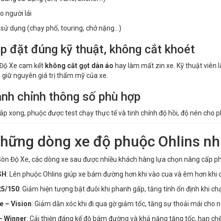
o người lái
sử dụng (chạy phố, touring, chở nặng…)
ắp đặt đúng kỹ thuật, không cắt khoét
 Độ Xe cam kết
không cắt gọt dàn áo
hay làm mất zin xe. Kỹ thuật viên
à giữ nguyên giá trị thẩm mỹ của xe.
anh chỉnh thông số phù hợp
lắp xong, phuộc được test chạy thực tế và tinh chỉnh độ hồi, độ nén cho p
Những dòng xe độ phuộc Ohlins nh
Gòn Độ Xe, các dòng xe sau được nhiều khách hàng lựa chọn nâng cấp ph
SH
: Lên phuộc Ohlins giúp xe bám đường hơn khi vào cua và êm hơn khi 
25/150
: Giảm hiện tượng bật đuôi khi phanh gấp, tăng tính ổn định khi ch
e – Vision
: Giảm dằn xóc khi đi qua gờ giảm tốc, tăng sự thoải mái cho n
– Winner
: Cải thiện đáng kể độ bám đường và khả năng tăng tốc, hạn chế 