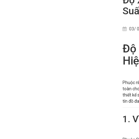
Suấ
03/ 0
Độ 
Hiệ
Phuộc nh
toàn cho
thiết kế
tín đồ đ
1. 