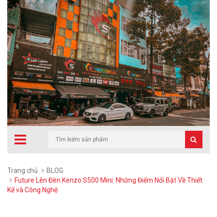
Trang chủ
BLOG
Future Lên Đèn Kenzo S500 Mini: Những Điểm Nổi Bật Về Thiết
Kế và Công Nghệ