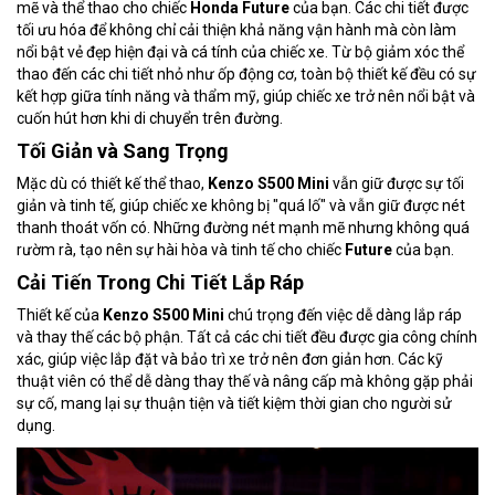
mẽ và thể thao cho chiếc
Honda Future
của bạn. Các chi tiết được
tối ưu hóa để không chỉ cải thiện khả năng vận hành mà còn làm
nổi bật vẻ đẹp hiện đại và cá tính của chiếc xe. Từ bộ giảm xóc thể
thao đến các chi tiết nhỏ như ốp động cơ, toàn bộ thiết kế đều có sự
kết hợp giữa tính năng và thẩm mỹ, giúp chiếc xe trở nên nổi bật và
cuốn hút hơn khi di chuyển trên đường.
Tối Giản và Sang Trọng
Mặc dù có thiết kế thể thao,
Kenzo S500 Mini
vẫn giữ được sự tối
giản và tinh tế, giúp chiếc xe không bị "quá lố" và vẫn giữ được nét
thanh thoát vốn có. Những đường nét mạnh mẽ nhưng không quá
rườm rà, tạo nên sự hài hòa và tinh tế cho chiếc
Future
của bạn.
Cải Tiến Trong Chi Tiết Lắp Ráp
Thiết kế của
Kenzo S500 Mini
chú trọng đến việc dễ dàng lắp ráp
và thay thế các bộ phận. Tất cả các chi tiết đều được gia công chính
xác, giúp việc lắp đặt và bảo trì xe trở nên đơn giản hơn. Các kỹ
thuật viên có thể dễ dàng thay thế và nâng cấp mà không gặp phải
sự cố, mang lại sự thuận tiện và tiết kiệm thời gian cho người sử
dụng.