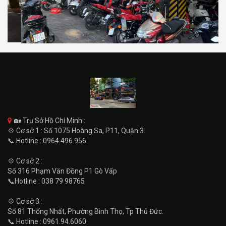
🏡 Trụ Sở Hồ Chí Minh :
💠 Cơ sở 1 : Số 1075 Hoàng Sa, P11, Quận 3.
📞 Hotline : 0964.496.956
💠 Cơ sở 2 :
Số 316 Phạm Văn Đồng P1 Gò Vấp
📞Hotline : 038 79 98765
💠 Cơ sở 3 :
Số 81 Thống Nhất, Phường Bình Thọ, Tp Thủ Đức.
📞 Hotline : 0961.94.6060