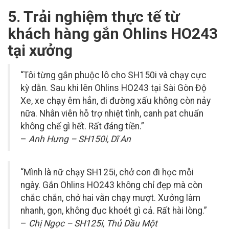
5. Trải nghiệm thực tế từ
khách hàng gắn Ohlins HO243
tại xưởng
“Tôi từng gắn phuộc lô cho SH150i và chạy cực
kỳ dằn. Sau khi lên Ohlins HO243 tại Sài Gòn Độ
Xe, xe chạy êm hẳn, đi đường xấu không còn nảy
nữa. Nhân viên hỗ trợ nhiệt tình, canh pat chuẩn
không chế gì hết. Rất đáng tiền.”
–
Anh Hưng – SH150i, Dĩ An
“Mình là nữ chạy SH125i, chở con đi học mỗi
ngày. Gắn Ohlins HO243 không chỉ đẹp mà còn
chắc chắn, chở hai vẫn chạy mượt. Xưởng làm
nhanh, gọn, không đục khoét gì cả. Rất hài lòng.”
–
Chị Ngọc – SH125i, Thủ Dầu Một