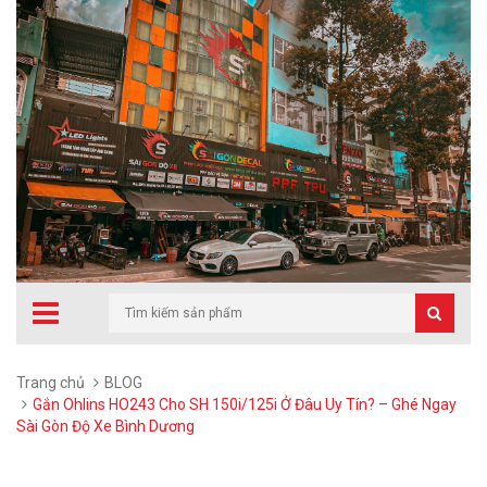
Trang chủ
BLOG
Gắn Ohlins HO243 Cho SH 150i/125i Ở Đâu Uy Tín? – Ghé Ngay
Sài Gòn Độ Xe Bình Dương