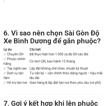
6. Vì sao nên chọn Sài Gòn Độ
Xe Bình Dương để gắn phuộc?
Lý do
Chi tiết
✅ Chuyên SH
Đã thực hiện hơn 1.000 ca độ SH các đời
✅ Phuộc chính
Có tem QR, bảo hành 12 tháng
hãng
✅ Tay nghề cao
Lắp đặt không chế cháo, chuẩn kỹ thuật
✅ Dịch vụ tận
Tư vấn kỹ – căn chỉnh theo dáng người – hậu mãi
tâm
lâu dài
✅ Hỗ trợ tận nơi
Giao hàng & lắp đặt tận nơi theo yêu cầu (có phí)
7. Gợi ý kết hợp khi lên phuộc