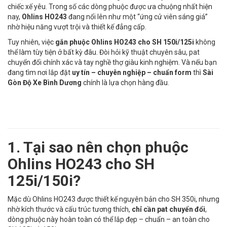
chiếc xế yêu. Trong số các dòng phuộc được ưa chuộng nhất hiện
nay,
Ohlins HO243
đang nổi lên như một “ứng cử viên sáng giá”
nhờ hiệu năng vượt trội và thiết kế đẳng cấp.
Tuy nhiên, việc
gắn phuộc Ohlins HO243 cho SH 150i/125i
không
thể làm tùy tiện ở bất kỳ đâu. Đòi hỏi kỹ thuật chuyên sâu, pat
chuyển đổi chính xác và tay nghề thợ giàu kinh nghiệm. Và nếu bạn
đang tìm nơi lắp đặt
uy tín – chuyên nghiệp – chuẩn form
thì
Sài
Gòn Độ Xe Bình Dương
chính là lựa chọn hàng đầu.
1. Tại sao nên chọn phuộc
Ohlins HO243 cho SH
125i/150i?
Mặc dù Ohlins HO243 được thiết kế nguyên bản cho SH 350i, nhưng
nhờ kích thước và cấu trúc tương thích,
chỉ cần pat chuyển đổi
,
dòng phuộc này hoàn toàn có thể lắp đẹp – chuẩn – an toàn cho