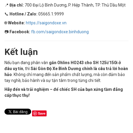
📍
Địa chỉ:
700 Đại Lộ Bình Dương, P. Hiệp Thành, TP. Thủ Dầu Một
📞
Hotline / Zalo:
05665.1.9999
🌐
Website:
https://saigondoxe.vn
📷
Facebook:
fb.com/saigondoxe.binhduong
Kết luận
Nếu bạn đang phân vân
gắn Ohlins HO243 cho SH 125i/150i ở
đâu uy tín
, thì
Sài Gòn Độ Xe Bình Dương chính là câu trả lời hoàn
hảo
. Không chỉ mang đến sản phẩm chất lượng, mà còn đảm bảo
tay nghề, bảo hành và sự tận tâm trong từng chi tiết.
Hãy đến và trải nghiệm – để chiếc SH của bạn xứng tầm đẳng
cấp thực thụ!
Save