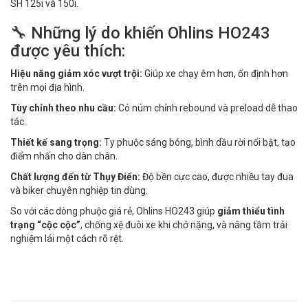
SH 125i và 150i.
🔧 Những lý do khiến Ohlins HO243
được yêu thích:
Hiệu năng giảm xóc vượt trội:
Giúp xe chạy êm hơn, ổn định hơn
trên mọi địa hình.
Tùy chỉnh theo nhu cầu:
Có núm chỉnh rebound và preload dễ thao
tác.
Thiết kế sang trọng:
Ty phuộc sáng bóng, bình dầu rời nổi bật, tạo
điểm nhấn cho dàn chân.
Chất lượng đến từ Thụy Điển:
Độ bền cực cao, được nhiều tay đua
và biker chuyên nghiệp tin dùng.
So với các dòng phuộc giá rẻ, Ohlins HO243 giúp
giảm thiểu tình
trạng “cộc cộc”
, chống xệ đuôi xe khi chở nặng, và nâng tầm trải
nghiệm lái một cách rõ rệt.