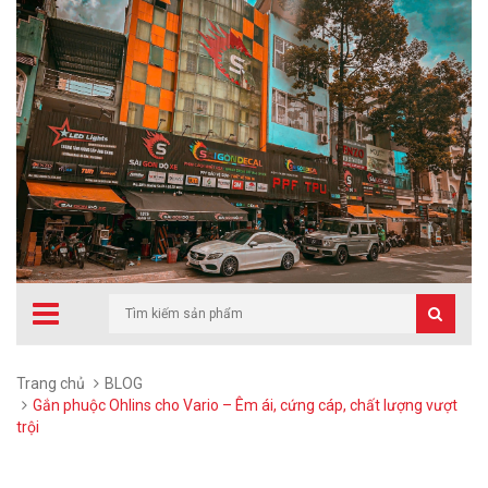
Trang chủ
BLOG
Gắn phuộc Ohlins cho Vario – Êm ái, cứng cáp, chất lượng vượt
trội