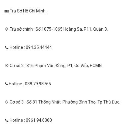
🏡 Trụ Sở Hồ Chí Minh :
💠 Trụ sở chính : Số 1075-1065 Hoàng Sa, P11, Quận 3.
📞 Hotline : 094.35.44444
💠 Cơ sở 2 : 316 Phạm Văn Đồng, P1, Gò Vấp, HCMN.
📞Hotline : 038.79.98765
💠 Cơ sở 3 : Số 81 Thống Nhất, Phường Bình Thọ, Tp Thủ Đức.
📞 Hotline : 0961.94.6060