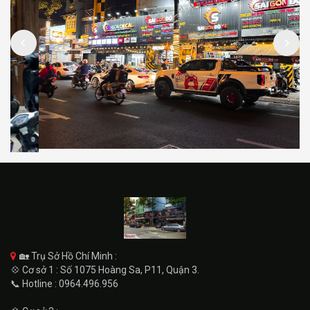
🏡 Trụ Sở Hồ Chí Minh :
💠 Cơ sở 1 : Số 1075 Hoàng Sa, P11, Quận 3.
📞 Hotline : 0964.496.956