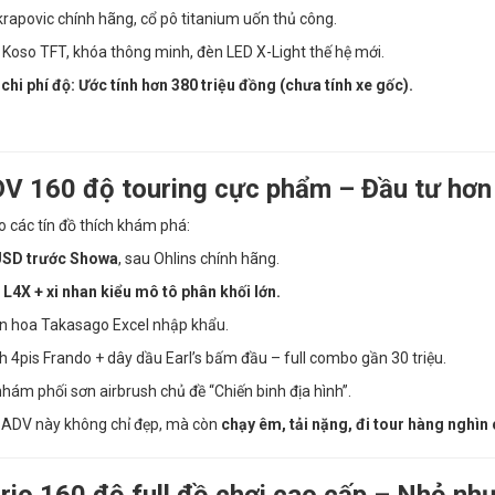
rapovic chính hãng, cổ pô titanium uốn thủ công.
Koso TFT, khóa thông minh, đèn LED X-Light thế hệ mới.
chi phí độ: Ước tính hơn 380 triệu đồng (chưa tính xe gốc).
DV 160 độ touring cực phẩm – Đầu tư hơn
 các tín đồ thích khám phá:
SD trước Showa
, sau Ohlins chính hãng.
 L4X + xi nhan kiểu mô tô phân khối lớn.
 hoa Takasago Excel nhập khẩu.
 4pis Frando + dây dầu Earl’s bấm đầu – full combo gần 30 triệu.
hám phối sơn airbrush chủ đề “Chiến binh địa hình”.
 ADV này không chỉ đẹp, mà còn
chạy êm, tải nặng, đi tour hàng nghìn
ario 160 độ full đồ chơi cao cấp – Nhỏ nh