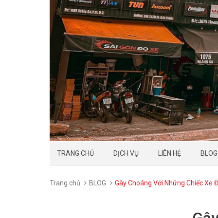
TRANG CHỦ
DỊCH VỤ
LIÊN HỆ
BLOG
Trang chủ
BLOG
Gây Choáng Với Những Chiếc Xe Đ
Gây