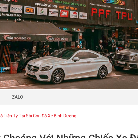
ZALO
ộ Tiền Tỷ Tại Sài Gòn Độ Xe Bình Dương
 Choáng Với Những Chiếc Xe Độ