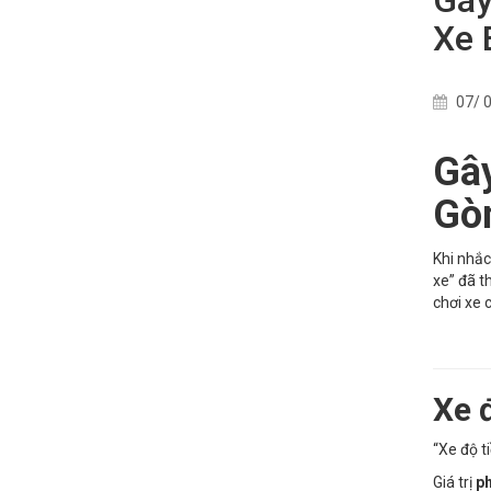
Xe 
07/ 0
Gây
Gò
Khi nhắc
xe” đã t
chơi xe 
Xe đ
“Xe độ t
Giá trị
ph