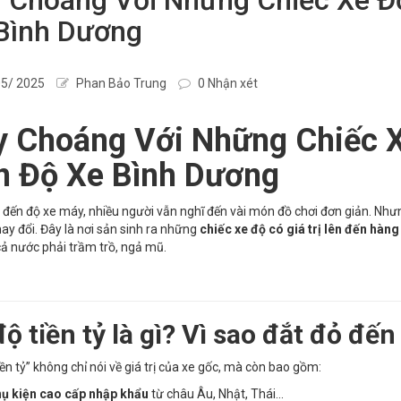
Bình Dương
5/ 2025
Phan Bảo Trung
0 Nhận xét
 Choáng Với Những Chiếc Xe
n Độ Xe Bình Dương
 đến độ xe máy, nhiều người vẫn nghĩ đến vài món đồ chơi đơn giản. Như
hay đổi. Đây là nơi sản sinh ra những
chiếc xe độ có giá trị lên đến hàng
cả nước phải trầm trồ, ngả mũ.
ộ tiền tỷ là gì? Vì sao đắt đỏ đến
iền tỷ” không chỉ nói về giá trị của xe gốc, mà còn bao gồm:
ụ kiện cao cấp nhập khẩu
từ châu Âu, Nhật, Thái...