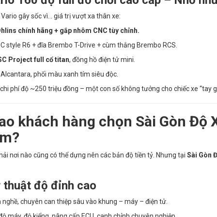
ario gây sốc vì... giá trị vượt xa thân xe:
hlins chính hãng + gắp nhôm CNC tùy chỉnh.
 style R6 + đĩa Brembo T-Drive + cùm thắng Brembo RCS.
C Project full cổ titan
, đồng hồ điện tử mini.
Alcantara, phối màu xanh tím siêu độc.
chi phí độ ~250 triệu đồng – một con số không tưởng cho chiếc xe “tay g
sao khách hàng chọn Sài Gòn Độ 
ẩm?
ải nơi nào cũng có thể dựng nên các bản độ tiền tỷ. Nhưng tại
Sài Gòn 
 thuật độ đỉnh cao
 nghề, chuyên can thiệp sâu vào khung – máy – điện tử.
độ máy, độ kiểng, nâng cấp ECU, canh chỉnh chuyên nghiệp.