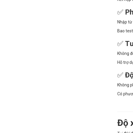
✅
Ph
Nhập từ 
Bao test
✅
Tư
Không độ
Hỗ trợ d
✅
Độ
Không ph
Có phươ
Độ 