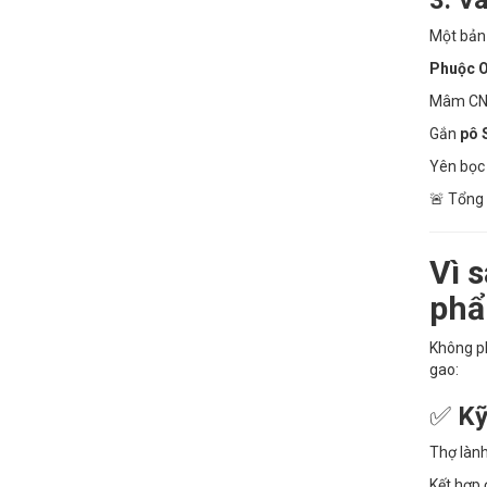
Một bản V
Phuộc O
Mâm CNC
Gắn
pô S
Yên bọc 
🚨 Tổng 
Vì 
ph
Không ph
gao:
✅
Kỹ
Thợ lành
Kết hợp 