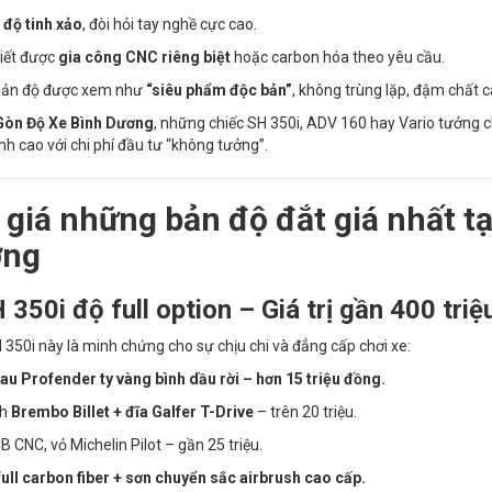
 độ tinh xảo
, đòi hỏi tay nghề cực cao.
tiết được
gia công CNC riêng biệt
hoặc carbon hóa theo yêu cầu.
bản độ được xem như
“siêu phẩm độc bản”
, không trùng lặp, đậm chất 
Gòn Độ Xe Bình Dương
, những chiếc SH 350i, ADV 160 hay Vario tưởng 
h cao với chi phí đầu tư “không tưởng”.
 giá những bản độ đắt giá nhất tạ
ơng
 350i độ full option – Giá trị gần 400 tri
 350i này là minh chứng cho sự chịu chi và đẳng cấp chơi xe:
u Profender ty vàng bình dầu rời – hơn 15 triệu đồng.
nh
Brembo Billet + đĩa Galfer T-Drive
– trên 20 triệu.
CNC, vỏ Michelin Pilot – gần 25 triệu.
ull carbon fiber + sơn chuyển sắc airbrush cao cấp.