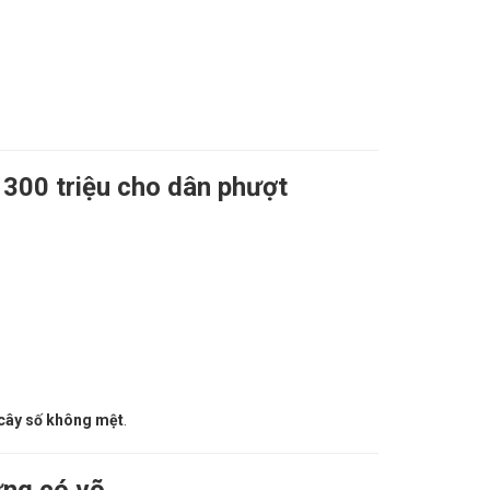
 300 triệu cho dân phượt
 cây số không mệt
.
ưng có võ