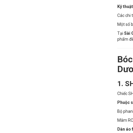
Kỹ thuật
Các chi 
Một số 
Tại
Sài 
phẩm đỉn
Bóc
Dư
1. SH
Chiếc SH
Phuộc sa
Bộ pha
Mâm RCB 
Dàn áo f