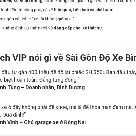
Gòn Độ Xe Bình Dương
, độ xe không đơn giản là gắn vài món đồ chơi. Đó 
trình đầu tư công phu, cả về
thời gian, tiền bạc và chất xám
.
n ngôn cá tính – “xe tôi không giống ai”.
h khẳng định gu thẩm mỹ và
đẳng cấp chơi xe thật sự
.
ch VIP nói gì về Sài Gòn Độ Xe B
i đầu tư gần 400 triệu để độ lại chiếc SH 350i. Ban đầu thấ
c biệt hoàn toàn. Đáng từng đồng!”
nh Tùng – Doanh nhân, Bình Dương
 xe ở đây không phải để khoe, mà là để thỏa mãn đam mê. X
. Quá đỉnh!”
nh Vinh – Chủ garage xe ở Đồng Nai