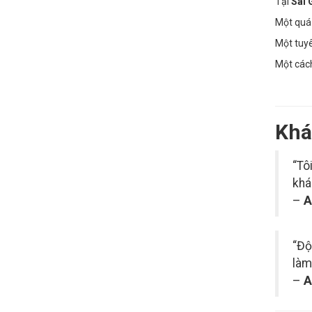
Tại
Sài 
Một quá 
Một tuyê
Một các
Khá
“Tô
khá
–
A
“Độ
làm
–
A