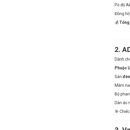
Pô độ Ak
Đồng hồ 
💰
Tổng 
2. A
Dành cho
Phuộc U
Gắn
đèn
Mâm nan
Bộ phanh
Dàn áo n
🎯 Chiếc
3. V