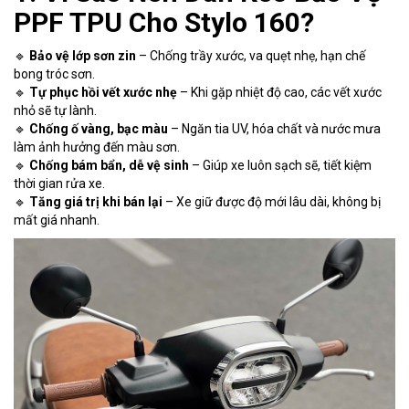
PPF TPU Cho Stylo 160?
🔹
Bảo vệ lớp sơn zin
– Chống trầy xước, va quẹt nhẹ, hạn chế
bong tróc sơn.
🔹
Tự phục hồi vết xước nhẹ
– Khi gặp nhiệt độ cao, các vết xước
nhỏ sẽ tự lành.
🔹
Chống ố vàng, bạc màu
– Ngăn tia UV, hóa chất và nước mưa
làm ảnh hưởng đến màu sơn.
🔹
Chống bám bẩn, dễ vệ sinh
– Giúp xe luôn sạch sẽ, tiết kiệm
thời gian rửa xe.
🔹
Tăng giá trị khi bán lại
– Xe giữ được độ mới lâu dài, không bị
mất giá nhanh.