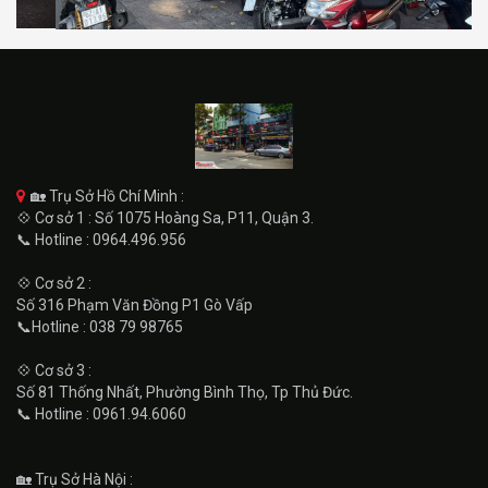
🏡 Trụ Sở Hồ Chí Minh :
💠 Cơ sở 1 : Số 1075 Hoàng Sa, P11, Quận 3.
📞 Hotline : 0964.496.956
💠 Cơ sở 2 :
Số 316 Phạm Văn Đồng P1 Gò Vấp
📞Hotline : 038 79 98765
💠 Cơ sở 3 :
Số 81 Thống Nhất, Phường Bình Thọ, Tp Thủ Đức.
📞 Hotline : 0961.94.6060
🏡 Trụ Sở Hà Nội :