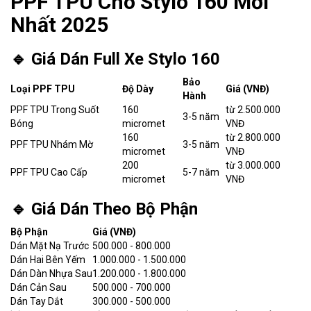
PPF TPU Cho Stylo 160 Mới
Nhất 2025
🔹 Giá Dán Full Xe Stylo 160
Bảo
Loại PPF TPU
Độ Dày
Giá (VNĐ)
Hành
PPF TPU Trong Suốt
160
từ 2.500.000
3-5 năm
Bóng
micromet
VNĐ
160
từ 2.800.000
PPF TPU Nhám Mờ
3-5 năm
micromet
VNĐ
200
từ 3.000.000
PPF TPU Cao Cấp
5-7 năm
micromet
VNĐ
🔹 Giá Dán Theo Bộ Phận
Bộ Phận
Giá (VNĐ)
Dán Mặt Nạ Trước
500.000 - 800.000
Dán Hai Bên Yếm
1.000.000 - 1.500.000
Dán Dàn Nhựa Sau
1.200.000 - 1.800.000
Dán Cản Sau
500.000 - 700.000
Dán Tay Dắt
300.000 - 500.000