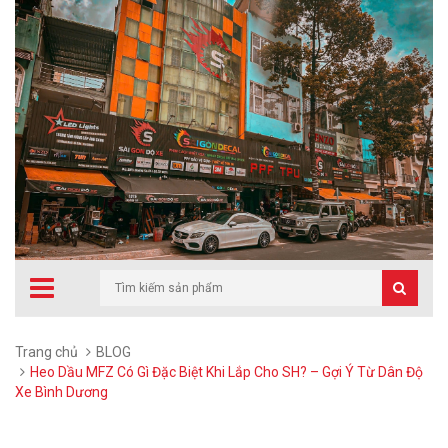
Trang chủ
BLOG
Heo Dầu MFZ Có Gì Đặc Biệt Khi Lắp Cho SH? – Gợi Ý Từ Dân Độ
Xe Bình Dương