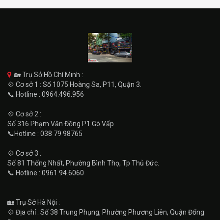
🏡 Trụ Sở Hồ Chí Minh :
💠 Cơ sở 1 : Số 1075 Hoàng Sa, P11, Quận 3.
📞 Hotline : 0964.496.956
💠 Cơ sở 2 :
Số 316 Phạm Văn Đồng P1 Gò Vấp
📞Hotline : 038 79 98765
💠 Cơ sở 3 :
Số 81 Thống Nhất, Phường Bình Thọ, Tp Thủ Đức.
📞 Hotline : 0961.94.6060
🏡 Trụ Sở Hà Nội :
💠 Địa chỉ : Số 38 Trung Phụng, Phường Phương Liên, Quận Đống