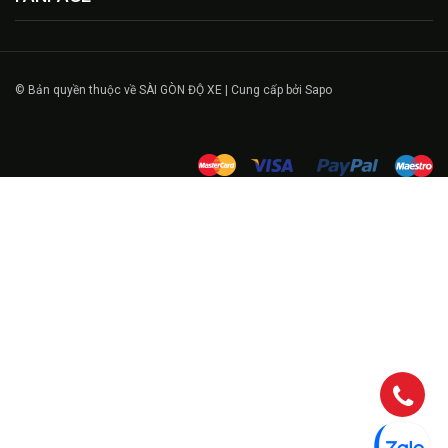
© Bản quyền thuộc về SÀI GÒN ĐỘ XE | Cung cấp bởi Sapo