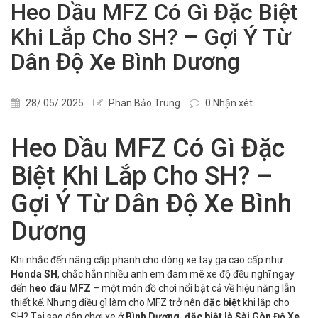
Heo Dầu MFZ Có Gì Đặc Biệt
Khi Lắp Cho SH? – Gợi Ý Từ
Dân Độ Xe Bình Dương
28/ 05/ 2025
Phan Bảo Trung
0 Nhận xét
Heo Dầu MFZ Có Gì Đặc
Biệt Khi Lắp Cho SH? –
Gợi Ý Từ Dân Độ Xe Bình
Dương
Khi nhắc đến nâng cấp phanh cho dòng xe tay ga cao cấp như
Honda SH
, chắc hẳn nhiều anh em đam mê xe độ đều nghĩ ngay
đến
heo dầu MFZ
– một món đồ chơi nổi bật cả về hiệu năng lẫn
thiết kế. Nhưng điều gì làm cho MFZ trở nên
đặc biệt
khi lắp cho
SH? Tại sao dân chơi xe ở
Bình Dương, đặc biệt là Sài Gòn Độ Xe
,