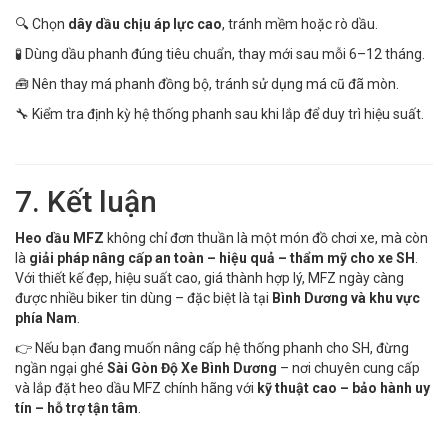
🔍 Chọn
dây dầu chịu áp lực cao
, tránh mềm hoặc rò dầu.
🧪 Dùng dầu phanh đúng tiêu chuẩn, thay mới sau mỗi 6–12 tháng.
🧰 Nên thay má phanh đồng bộ, tránh sử dụng má cũ đã mòn.
🔧 Kiểm tra định kỳ hệ thống phanh sau khi lắp để duy trì hiệu suất.
7. Kết luận
Heo dầu MFZ
không chỉ đơn thuần là một món đồ chơi xe, mà còn
là
giải pháp nâng cấp an toàn – hiệu quả – thẩm mỹ cho xe SH
.
Với thiết kế đẹp, hiệu suất cao, giá thành hợp lý, MFZ ngày càng
được nhiều biker tin dùng – đặc biệt là tại
Bình Dương và khu vực
phía Nam
.
👉 Nếu bạn đang muốn nâng cấp hệ thống phanh cho SH, đừng
ngần ngại ghé
Sài Gòn Độ Xe Bình Dương
– nơi chuyên cung cấp
và lắp đặt heo dầu MFZ chính hãng với
kỹ thuật cao – bảo hành uy
tín – hỗ trợ tận tâm
.