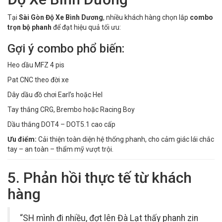
Tại
Sài Gòn Độ Xe Bình Dương
, nhiều khách hàng chọn lắp
combo
trọn bộ phanh
để đạt hiệu quả tối ưu:
Gợi ý combo phổ biến:
Heo dầu MFZ 4 pis
Pat CNC theo đời xe
Dây dầu đồ chơi Earl’s hoặc Hel
Tay thắng CRG, Brembo hoặc Racing Boy
Dầu thắng DOT4 – DOT5.1 cao cấp
Ưu điểm:
Cải thiện toàn diện hệ thống phanh, cho cảm giác lái chắc
tay – an toàn – thẩm mỹ vượt trội.
5. Phản hồi thực tế từ khách
hàng
“SH mình đi nhiều, đợt lên Đà Lạt thấy phanh zin