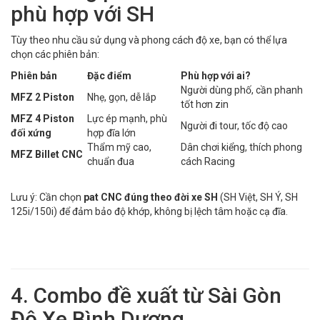
phù hợp với SH
Tùy theo nhu cầu sử dụng và phong cách độ xe, bạn có thể lựa
chọn các phiên bản:
Phiên bản
Đặc điểm
Phù hợp với ai?
Người dùng phố, cần phanh
MFZ 2 Piston
Nhẹ, gọn, dễ lắp
tốt hơn zin
MFZ 4 Piston
Lực ép mạnh, phù
Người đi tour, tốc độ cao
đối xứng
hợp đĩa lớn
Thẩm mỹ cao,
Dân chơi kiểng, thích phong
MFZ Billet CNC
chuẩn đua
cách Racing
Lưu ý: Cần chọn
pat CNC đúng theo đời xe SH
(SH Việt, SH Ý, SH
125i/150i) để đảm bảo độ khớp, không bị lệch tâm hoặc cạ đĩa.
4. Combo đề xuất từ Sài Gòn
Độ Xe Bình Dương