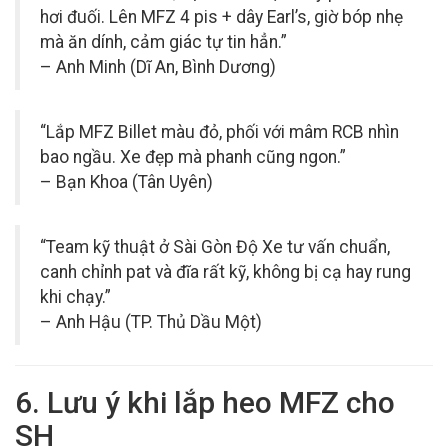
hơi đuối. Lên MFZ 4 pis + dây Earl’s, giờ bóp nhẹ
mà ăn dính, cảm giác tự tin hẳn.”
– Anh Minh (Dĩ An, Bình Dương)
“Lắp MFZ Billet màu đỏ, phối với mâm RCB nhìn
bao ngầu. Xe đẹp mà phanh cũng ngon.”
– Bạn Khoa (Tân Uyên)
“Team kỹ thuật ở Sài Gòn Độ Xe tư vấn chuẩn,
canh chỉnh pat và đĩa rất kỹ, không bị cạ hay rung
khi chạy.”
– Anh Hậu (TP. Thủ Dầu Một)
6. Lưu ý khi lắp heo MFZ cho
SH