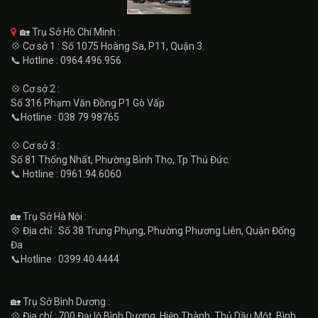
🏡 Trụ Sở Hồ Chí Minh :
💠 Cơ sở 1 : Số 1075 Hoàng Sa, P11, Quận 3.
📞 Hotline : 0964.496.956
💠 Cơ sở 2 :
Số 316 Phạm Văn Đồng P1 Gò Vấp
📞Hotline : 038 79 98765
💠 Cơ sở 3 :
Số 81 Thống Nhất, Phường Bình Thọ, Tp Thủ Đức.
📞 Hotline : 0961.94.6060
🏡 Trụ Sở Hà Nội :
💠 Địa chỉ : Số 38 Trung Phụng, Phường Phương Liên, Quận Đống
Đa
📞Hotline : 0399.40.4444
🏡 Trụ Sở Bình Dương :
💠 Địa chỉ : 700 Đại lộ Bình Dương, Hiệp Thành, Thủ Dầu Một, Bình