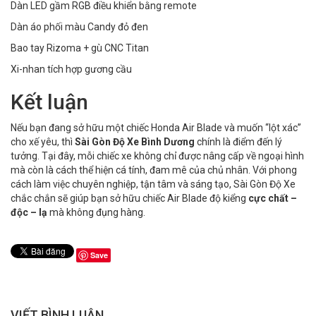
Dàn LED gầm RGB điều khiển bằng remote
Dàn áo phối màu Candy đỏ đen
Bao tay Rizoma + gù CNC Titan
Xi-nhan tích hợp gương cầu
Kết luận
Nếu bạn đang sở hữu một chiếc Honda Air Blade và muốn “lột xác”
cho xế yêu, thì
Sài Gòn Độ Xe Bình Dương
chính là điểm đến lý
tưởng. Tại đây, mỗi chiếc xe không chỉ được nâng cấp về ngoại hình
mà còn là cách thể hiện cá tính, đam mê của chủ nhân. Với phong
cách làm việc chuyên nghiệp, tận tâm và sáng tạo, Sài Gòn Độ Xe
chắc chắn sẽ giúp bạn sở hữu chiếc Air Blade độ kiểng
cực chất –
độc – lạ
mà không đụng hàng.
Save
VIẾT BÌNH LUẬN