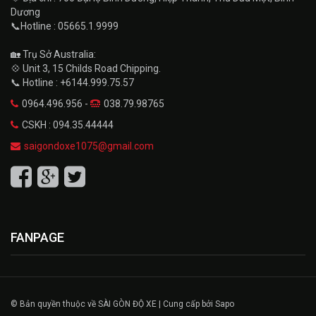
Dương
📞Hotline : 05665.1.9999
🏡 Trụ Sở Australia:
💠 Unit 3, 15 Childs Road Chipping.
📞 Hotline : +6144.999.75.57
0964.496.956 -
038.79.98765
CSKH : 094.35.44444
saigondoxe1075@gmail.com
FANPAGE
© Bản quyền thuộc về SÀI GÒN ĐỘ XE | Cung cấp bởi Sapo