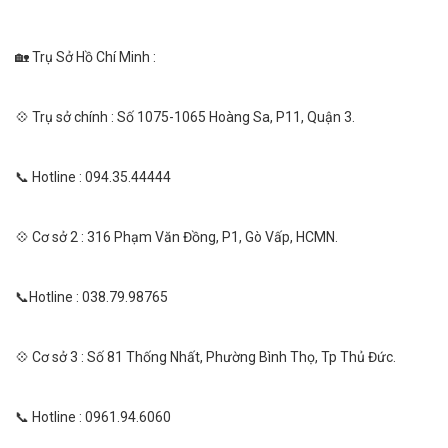
🏡 Trụ Sở Hồ Chí Minh :
💠 Trụ sở chính : Số 1075-1065 Hoàng Sa, P11, Quận 3.
📞 Hotline : 094.35.44444
💠 Cơ sở 2 : 316 Phạm Văn Đồng, P1, Gò Vấp, HCMN.
📞Hotline : 038.79.98765
💠 Cơ sở 3 : Số 81 Thống Nhất, Phường Bình Thọ, Tp Thủ Đức.
📞 Hotline : 0961.94.6060