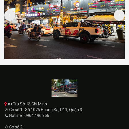
🏡 Trụ Sở Hồ Chí Minh :
💠 Cơ sở 1 : Số 1075 Hoàng Sa, P11, Quận 3.
📞 Hotline : 0964.496.956
💠 Cơ sở 2 :