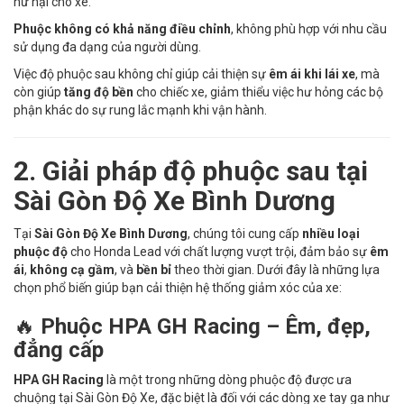
hư hại cho xe.
Phuộc không có khả năng điều chỉnh
, không phù hợp với nhu cầu
sử dụng đa dạng của người dùng.
Việc độ phuộc sau không chỉ giúp cải thiện sự
êm ái khi lái xe
, mà
còn giúp
tăng độ bền
cho chiếc xe, giảm thiểu việc hư hỏng các bộ
phận khác do sự rung lắc mạnh khi vận hành.
2. Giải pháp độ phuộc sau tại
Sài Gòn Độ Xe Bình Dương
Tại
Sài Gòn Độ Xe Bình Dương
, chúng tôi cung cấp
nhiều loại
phuộc độ
cho Honda Lead với chất lượng vượt trội, đảm bảo sự
êm
ái
,
không cạ gầm
, và
bền bỉ
theo thời gian. Dưới đây là những lựa
chọn phổ biến giúp bạn cải thiện hệ thống giảm xóc của xe:
🔥
Phuộc HPA GH Racing – Êm, đẹp,
đẳng cấp
HPA GH Racing
là một trong những dòng phuộc độ được ưa
chuộng tại Sài Gòn Độ Xe, đặc biệt là đối với các dòng xe tay ga như