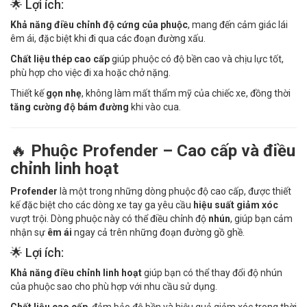
🌟 Lợi ích:
Khả năng điều chỉnh độ cứng của phuộc
, mang đến cảm giác lái
êm ái, đặc biệt khi đi qua các đoạn đường xấu.
Chất liệu thép cao cấp
giúp phuộc có độ bền cao và chịu lực tốt,
phù hợp cho việc đi xa hoặc chở nặng.
Thiết kế
gọn nhẹ
, không làm mất thẩm mỹ của chiếc xe, đồng thời
tăng cường độ bám đường
khi vào cua.
🔥
Phuộc Profender – Cao cấp và điều
chỉnh linh hoạt
Profender
là một trong những dòng phuộc độ cao cấp, được thiết
kế đặc biệt cho các dòng xe tay ga yêu cầu
hiệu suất giảm xóc
vượt trội. Dòng phuộc này có thể điều chỉnh độ
nhún
, giúp bạn cảm
nhận sự
êm ái
ngay cả trên những đoạn đường gồ ghề.
🌟 Lợi ích:
Khả năng điều chỉnh linh hoạt
giúp bạn có thể thay đổi độ nhún
của phuộc sao cho phù hợp với nhu cầu sử dụng.
Chất liệu cao cấp
, đảm bảo độ bền và hiệu quả giảm xóc trong thời