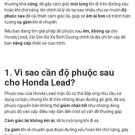
thường khá
cứng
, dễ gây cảm giác
mỏi lưng
khi đi trên đường xấu
hoặc khi chở nặng. Đó chính là lý do tại sao nhiều chủ xe muốn
độ
phuộc sau
để cải thiện cảm giác lái, giúp xe
êm ái hơn
và tránh hiện
tượng
cạ gầm
khi di chuyển.
Nếu bạn đang tìm giải pháp độ phuộc sau
êm, không cạ
cho
Honda Lead, Sài Gòn Độ Xe Bình Dương chính là địa chỉ tin cậy để
bạn
nâng cấp
chiếc xe của mình.
1. Vì sao cần độ phuộc sau
cho Honda Lead?
Phuộc sau của Honda Lead mặc dù có thể đáp ứng nhu cầu sử
dụng cơ bản, nhưng khi đi trên những đoạn đường gồ ghề, đá sỏi,
phuộc nguyên bản không thể
giảm chấn tốt
như những dòng
phuộc độ cao cấp. Điều này dẫn đến một số vấn đề thường gặp:
Cảm giác lái không êm ái
, dễ bị mỏi lưng khi đi xa.
Cạ gầm
khi di chuyển qua đoạn đường xấu hoặc khi chở nặng, gây