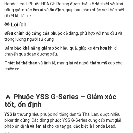
Honda Lead. Phuộc HPA GH Racing được thiết kế đặc biệt với khả
năng giảm xóc
êm ái
và
ổn định
, giúp bạn cảm nhận sự khác biệt
rõ rệt khi lái xe.
🌟 Lợi ích:
Điều chỉnh độ cứng của phuộc
dễ dàng, phù hợp với nhu cầu và
trọng lượng người sử dụng.
Đảm bảo khả năng giảm xóc hiệu quả
, giúp xe
êm hơn
khi di
chuyển qua đoạn đường xấu.
Thiết kế thể thao
và tinh tế, mang lại vẻ ngoài
thẩm mỹ
cao cho
chiếc xe.
🔥
Phuộc YSS G-Series – Giảm xóc
tốt, ổn định
YSS
là thương hiệu phuộc nổi tiếng đến từ Thái Lan, được nhiều
biker tin dùng. Các dòng phuộc YSS G-Series cung cấp một giải
pháp
ổn định và êm ái
cho xe tay ga, đặc biệt là Honda Lead.