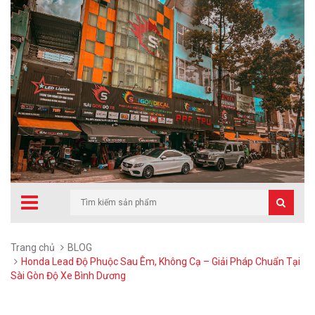
Trang chủ
BLOG
Honda Lead Độ Phuộc Sau Êm, Không Cạ – Giải Pháp Chuẩn Tại
Sài Gòn Độ Xe Bình Dương