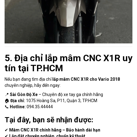
5. Địa chỉ lắp mâm CNC X1R uy
tín tại TP.HCM
Nếu bạn đang tìm địa chỉ
lắp mâm CNC X1R cho Vario 2018
chuyên nghiệp, hãy đến ngay:
📍
Sài Gòn Độ Xe
– Chuyên độ xe tay ga chính hãng
🏠
Địa chỉ:
1075 Hoàng Sa, P11, Quận 3, TP.HCM
📞
Hotline:
094.35.44444
Tại đây, bạn sẽ nhận được:
✔
Mâm CNC X1R chính hãng – Bảo hành dài hạn
✔
Lắp đặt chuyên nghiệp, chuẩn kỹ thuật