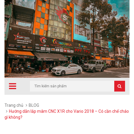
Trang chủ
BLOG
Hướng dẫn lắp mâm CNC X1R cho Vario 2018 – Có cần chế cháo
gì không?