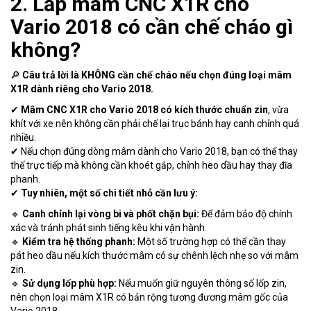
2. Lắp mâm CNC X1R cho
Vario 2018 có cần chế cháo gì
không?
🔎
Câu trả lời là KHÔNG cần chế cháo nếu chọn đúng loại mâm
X1R dành riêng cho Vario 2018.
✔
Mâm CNC X1R cho Vario 2018 có kích thước chuẩn zin
, vừa
khít với xe nên không cần phải chế lại trục bánh hay canh chỉnh quá
nhiều.
✔ Nếu chọn đúng dòng mâm dành cho Vario 2018, bạn có thể thay
thế trực tiếp mà không cần khoét gắp, chỉnh heo dầu hay thay đĩa
phanh.
✔
Tuy nhiên, một số chi tiết nhỏ cần lưu ý:
🔹
Canh chỉnh lại vòng bi và phốt chặn bụi:
Để đảm bảo độ chính
xác và tránh phát sinh tiếng kêu khi vận hành.
🔹
Kiểm tra hệ thống phanh:
Một số trường hợp có thể cần thay
pát heo dầu nếu kích thước mâm có sự chênh lệch nhẹ so với mâm
zin.
🔹
Sử dụng lốp phù hợp:
Nếu muốn giữ nguyên thông số lốp zin,
nên chọn loại mâm X1R có bản rộng tương đương mâm gốc của
Vario 2018.