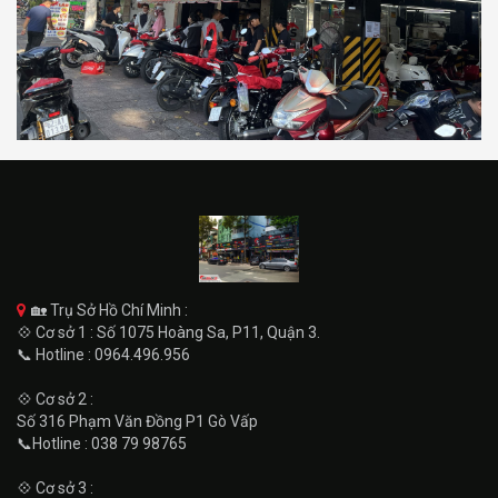
🏡 Trụ Sở Hồ Chí Minh :
💠 Cơ sở 1 : Số 1075 Hoàng Sa, P11, Quận 3.
📞 Hotline : 0964.496.956
💠 Cơ sở 2 :
Số 316 Phạm Văn Đồng P1 Gò Vấp
📞Hotline : 038 79 98765
💠 Cơ sở 3 :