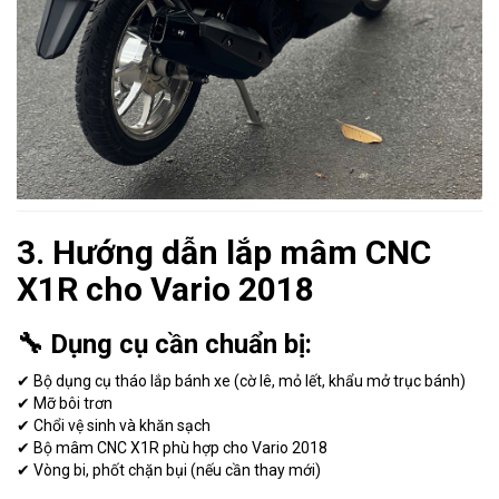
3. Hướng dẫn lắp mâm CNC
X1R cho Vario 2018
🔧 Dụng cụ cần chuẩn bị:
✔ Bộ dụng cụ tháo lắp bánh xe (cờ lê, mỏ lết, khẩu mở trục bánh)
✔ Mỡ bôi trơn
✔ Chổi vệ sinh và khăn sạch
✔ Bộ mâm CNC X1R phù hợp cho Vario 2018
✔ Vòng bi, phốt chặn bụi (nếu cần thay mới)