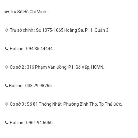
🏡 Trụ Sở Hồ Chí Minh :
💠 Trụ sở chính : Số 1075-1065 Hoàng Sa, P11, Quận 3.
📞 Hotline : 094.35.44444
💠 Cơ sở 2 : 316 Phạm Văn Đồng, P1, Gò Vấp, HCMN.
📞Hotline : 038.79.98765
💠 Cơ sở 3 : Số 81 Thống Nhất, Phường Bình Thọ, Tp Thủ Đức.
📞 Hotline : 0961.94.6060