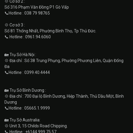
💠 Cơ sở 2 :
Số 316 Phạm Văn Đồng P1 Gò Vấp
📞Hotline : 038 79 98765
💠 Cơ sở 3 :
Số 81 Thống Nhất, Phường Bình Thọ, Tp Thủ Đức.
📞 Hotline : 0961.94.6060
🏡 Trụ Sở Hà Nội :
💠 Địa chỉ : Số 38 Trung Phụng, Phường Phương Liên, Quận Đống
Đa
📞Hotline : 0399.40.4444
🏡 Trụ Sở Bình Dương :
💠 Địa chỉ : 700 Đại lộ Bình Dương, Hiệp Thành, Thủ Dầu Một, Bình
Dương
📞Hotline : 05665.1.9999
🏡 Trụ Sở Australia:
💠 Unit 3, 15 Childs Road Chipping.
📞 Hotline : +6144.999.75.57