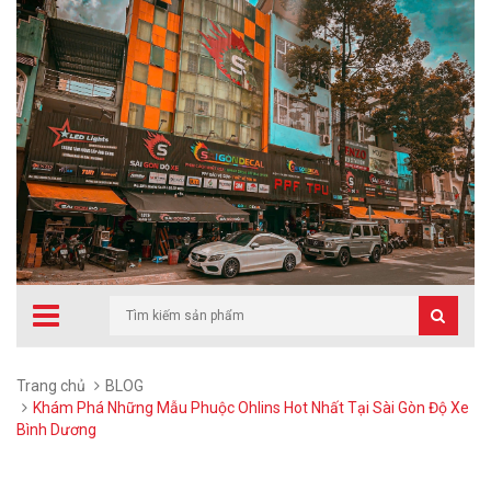
Trang chủ
BLOG
Khám Phá Những Mẫu Phuộc Ohlins Hot Nhất Tại Sài Gòn Độ Xe
Bình Dương