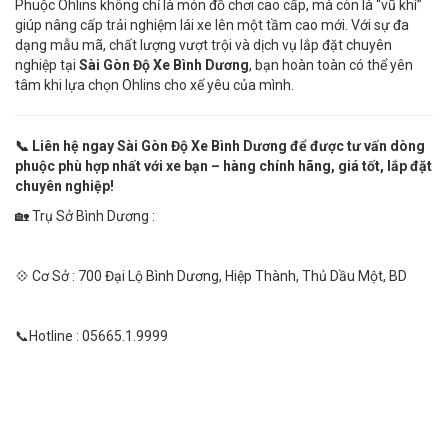
Phuộc Ohlins không chỉ là món đồ chơi cao cấp, mà còn là “vũ khí”
giúp nâng cấp trải nghiệm lái xe lên một tầm cao mới. Với sự đa
dạng mẫu mã, chất lượng vượt trội và dịch vụ lắp đặt chuyên
nghiệp tại
Sài Gòn Độ Xe Bình Dương
, bạn hoàn toàn có thể yên
tâm khi lựa chọn Ohlins cho xế yêu của mình.
📞 Liên hệ ngay Sài Gòn Độ Xe Bình Dương để được tư vấn dòng
phuộc phù hợp nhất với xe bạn – hàng chính hãng, giá tốt, lắp đặt
chuyên nghiệp!
🏡 Trụ Sở Bình Dương :
💠 Cơ Sở : 700 Đại Lộ Bình Dương, Hiệp Thành, Thủ Dầu Một, BD
📞Hotline : 05665.1.9999