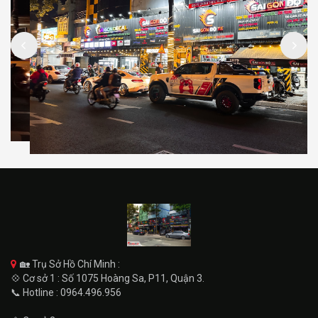
🏡 Trụ Sở Hồ Chí Minh :
💠 Cơ sở 1 : Số 1075 Hoàng Sa, P11, Quận 3.
📞 Hotline : 0964.496.956