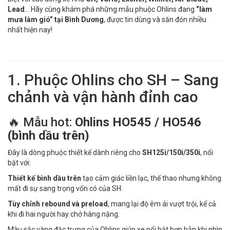
Lead
… Hãy cùng khám phá những mẫu phuộc Ohlins đang
“làm
mưa làm gió” tại Bình Dương
, được tin dùng và săn đón nhiều
nhất hiện nay!
1. Phuộc Ohlins cho SH – Sang
chảnh và vận hành đỉnh cao
🔥 Mẫu hot:
Ohlins HO545 / HO546
(bình dầu trên)
Đây là dòng phuộc thiết kế dành riêng cho
SH125i/150i/350i
, nổi
bật với:
Thiết kế bình dầu trên
tạo cảm giác liền lạc, thể thao nhưng không
mất đi sự sang trọng vốn có của SH.
Tùy chỉnh rebound và preload
, mang lại độ êm ái vượt trội, kể cả
khi đi hai người hay chở hàng nặng.
Màu sắc vàng đặc trưng của Ohlins giúp xe nổi bật hơn hẳn khi nhìn