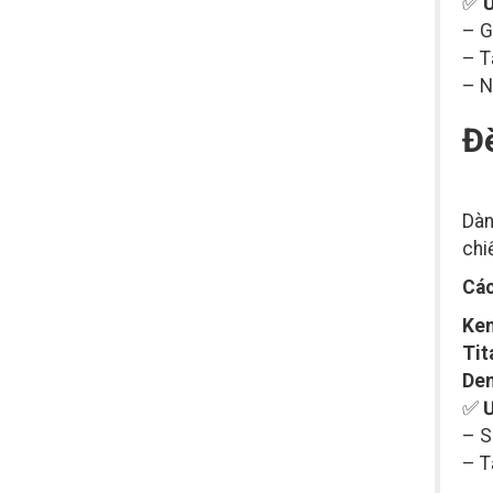
✅
Ư
– G
– T
– N
Đè
Dàn
chi
Các
Ke
Tit
Dem
✅
Ư
– S
– T