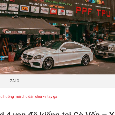
ZALO
Xu hướng mới cho dân chơi xe tay ga
d 4 van độ kiểng tại Gò Vấp – 