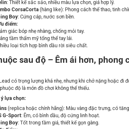
lin
: Thiết kế sắc sảo, nhiều màu lựa chọn, giá hợp lý.
embo CorsaCorta
(hàng like): Phong cách thể thao, tinh ch
ing Boy
: Cứng cáp, nước sơn bền.
u điểm:
ảm giác bóp nhẹ nhàng, chống mỏi tay.
âng tầm thẩm mỹ tổng thể tay lái.
hiều loại tích hợp bình dầu rời siêu chất.
huộc sau độ – Êm ái hơn, phong 
Lead có trọng lượng khá nhẹ, nhưng khi chở nặng hoặc đi 
 phuộc độ là món đồ chơi không thể thiếu.
 ý lựa chọn:
ins
(replica hoặc chính hãng): Màu vàng đặc trưng, có tăng 
 G-Sport
: Êm, có bình dầu, độ cứng linh hoạt.
ing Boy
: Tốt trong tầm giá, thiết kế gọn gàng.