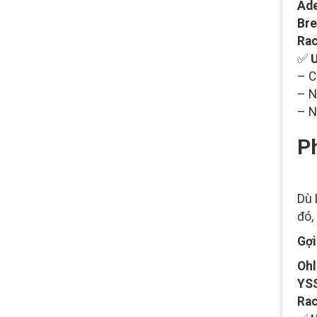
Ade
Br
Rac
✅
Ư
– C
– N
– N
P
Dù 
đó,
Gợi
Ohl
YSS
Rac