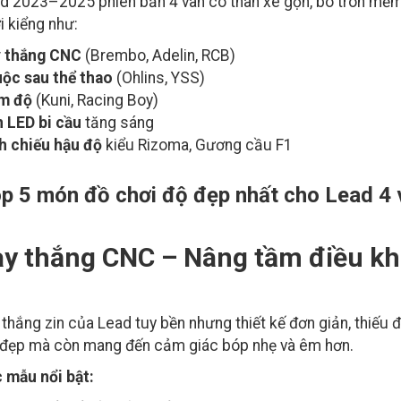
d 2023–2025 phiên bản 4 van có thân xe gọn, bo tròn mềm
i kiểng như:
 thắng CNC
(Brembo, Adelin, RCB)
ộc sau thể thao
(Ohlins, YSS)
m độ
(Kuni, Racing Boy)
 LED bi cầu
tăng sáng
h chiếu hậu độ
kiểu Rizoma, Gương cầu F1
p 5 món đồ chơi độ đẹp nhất cho Lead 4 
ay thắng CNC – Nâng tầm điều k
 thắng zin của Lead tuy bền nhưng thiết kế đơn giản, thiếu
 đẹp mà còn mang đến cảm giác bóp nhẹ và êm hơn.
 mẫu nổi bật: