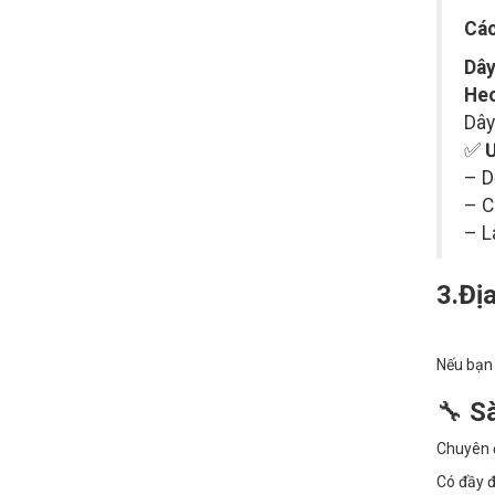
Các
Dây
Heo
Dây
✅
Ư
– D
– C
– L
3.Địa
Nếu bạn
🔧
Sà
Chuyên đ
Có đầy đ