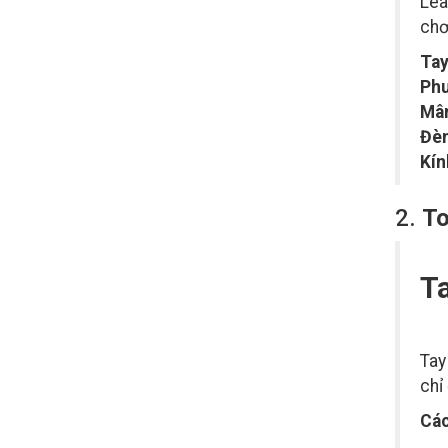
Lea
chơ
Tay
Phu
Mâ
Đèn
Kín
2.
To
T
Tay
chỉ
Các