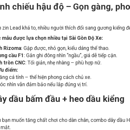
ính chiếu hậu độ – Gọn gàng, ph
h zin Lead khá to, nhiều người thích đổi sang gương kiểng đ
 mẫu được lựa chọn nhiều tại Sài Gòn Độ Xe:
h Rizoma
: Gập được, nhỏ gọn, kiểu dáng thể thao.
ng cầu F1
: Gắn ghi đông nhìn “ngầu”, giá dễ tiếp cận.
h tròn CNC
: Tối giản, nhẹ nhàng – phù hợp nữ.
u điểm:
ăng cá tính – thể hiện phong cách chủ xe.
óc nhìn vẫn đảm bảo nếu lắp đúng vị trí.
ây dầu bấm đầu + heo dầu kiểng
 bạn muốn tăng chất chơi cho dàn chân, combo dây dầu He
 mắt.