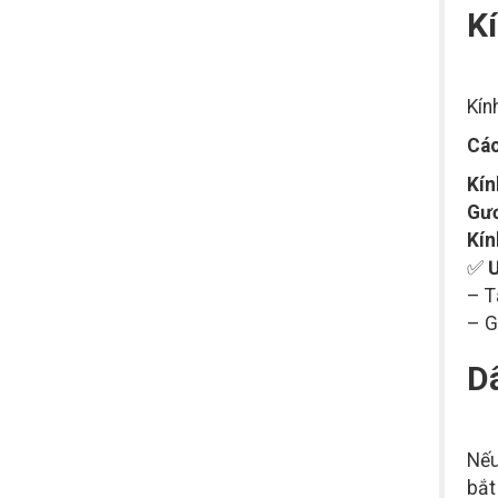
K
Kín
Các
Kín
Gươ
Kín
✅
Ư
– T
– G
D
Nếu
bắt