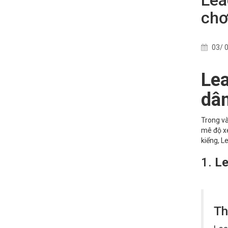
chơ
03/ 0
Lea
dân
Trong và
mê độ xe
kiểng, L
1.
Le
Th