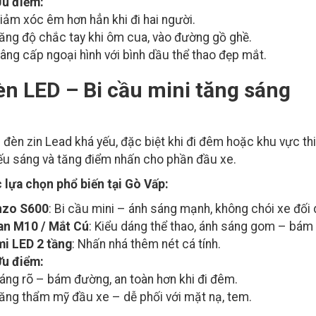
u điểm:
iảm xóc êm hơn hẳn khi đi hai người.
ăng độ chắc tay khi ôm cua, vào đường gồ ghề.
âng cấp ngoại hình với bình dầu thể thao đẹp mắt.
n LED – Bi cầu mini tăng sáng
 đèn zin Lead khá yếu, đặc biệt khi đi đêm hoặc khu vực t
ếu sáng và tăng điểm nhấn cho phần đầu xe.
 lựa chọn phổ biến tại Gò Vấp:
nzo S600
: Bi cầu mini – ánh sáng mạnh, không chói xe đối 
an M10 / Mắt Cú
: Kiểu dáng thể thao, ánh sáng gom – bám
i LED 2 tầng
: Nhấn nhá thêm nét cá tính.
u điểm:
áng rõ – bám đường, an toàn hơn khi đi đêm.
ăng thẩm mỹ đầu xe – dễ phối với mặt nạ, tem.