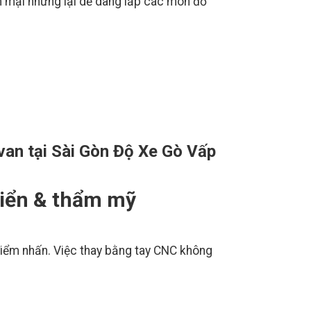
 mại nhưng lại dễ dàng lắp các món đồ
van tại Sài Gòn Độ Xe Gò Vấp
hiển & thẩm mỹ
 điểm nhấn. Việc thay bằng tay CNC không