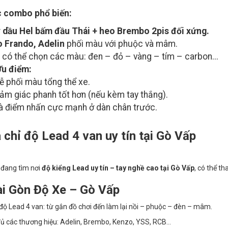
 combo phổ biến:
 dầu Hel bấm đầu Thái + heo Brembo 2pis đối xứng.
 Frando, Adelin
phối màu với phuộc và mâm.
 có thể chọn các màu: đen – đỏ – vàng – tím – carbon...
u điểm:
ễ phối màu tổng thể xe.
ảm giác phanh tốt hơn (nếu kèm tay thắng).
à điểm nhấn cực mạnh ở dàn chân trước.
 chỉ độ Lead 4 van uy tín tại Gò Vấp
 đang tìm nơi
độ kiểng Lead uy tín – tay nghề cao tại Gò Vấp
, có thể t
i Gòn Độ Xe – Gò Vấp
ộ Lead 4 van: từ gắn đồ chơi đến làm lại nồi – phuộc – đèn – mâm.
ủ các thương hiệu: Adelin, Brembo, Kenzo, YSS, RCB...