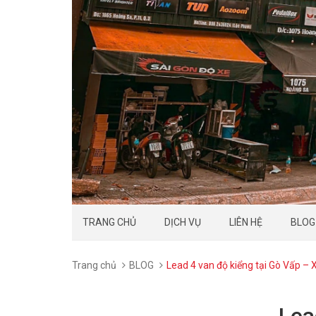
TRANG CHỦ
DỊCH VỤ
LIÊN HỆ
BLOG
Trang chủ
BLOG
Lead 4 van độ kiểng tại Gò Vấp – 
Lea