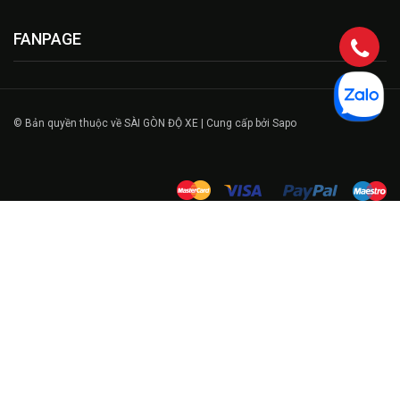
FANPAGE
© Bản quyền thuộc về SÀI GÒN ĐỘ XE | Cung cấp bởi Sapo