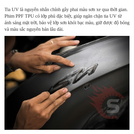
Tia UV là nguyên nhân chính gây phai màu sơn xe qua thời gian.
Phim PPF TPU có lớp phủ đặc biệt, giúp ngăn chặn tia UV từ
ánh sáng mặt trời, bảo vệ lớp sơn khỏi bạc màu, giữ được độ bóng
và màu sắc nguyên bản lâu dài.