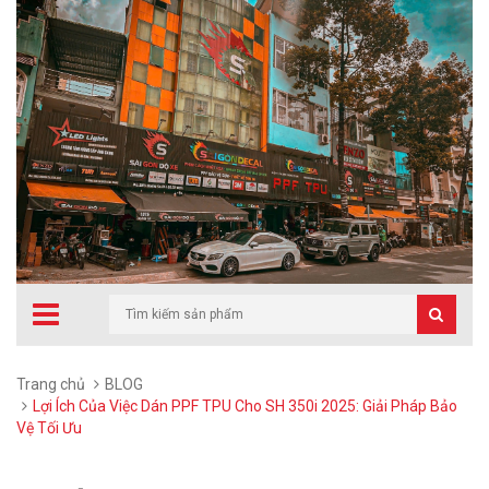
Trang chủ
BLOG
Lợi Ích Của Việc Dán PPF TPU Cho SH 350i 2025: Giải Pháp Bảo
Vệ Tối Ưu