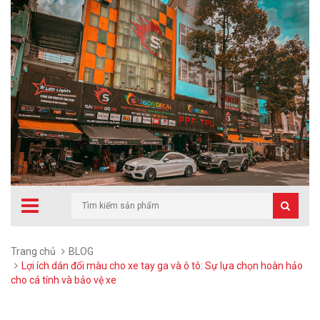
Trang chủ
BLOG
Lợi ích dán đổi màu cho xe tay ga và ô tô: Sự lựa chọn hoàn hảo
cho cá tính và bảo vệ xe