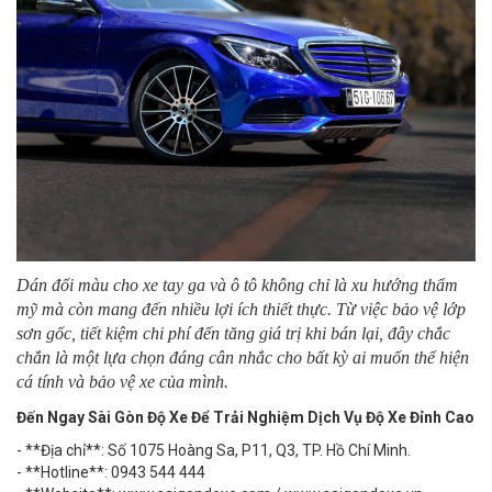
Dán đổi màu cho xe tay ga và ô tô không chỉ là xu hướng thẩm
mỹ mà còn mang đến nhiều lợi ích thiết thực. Từ việc bảo vệ lớp
sơn gốc, tiết kiệm chi phí đến tăng giá trị khi bán lại, đây chắc
chắn là một lựa chọn đáng cân nhắc cho bất kỳ ai muốn thể hiện
cá tính và bảo vệ xe của mình.
Đến Ngay Sài Gòn Độ Xe Để Trải Nghiệm Dịch Vụ Độ Xe Đỉnh Cao
- **Địa chỉ**: Số 1075 Hoàng Sa, P11, Q3, TP. Hồ Chí Minh.
- **Hotline**: 0943 544 444