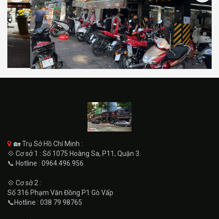
🏡 Trụ Sở Hồ Chí Minh :
💠 Cơ sở 1 : Số 1075 Hoàng Sa, P11, Quận 3.
📞 Hotline : 0964.496.956
💠 Cơ sở 2 :
Số 316 Phạm Văn Đồng P1 Gò Vấp
📞Hotline : 038 79 98765