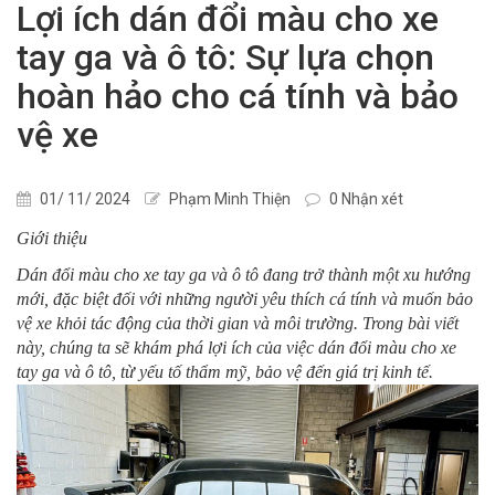
Lợi ích dán đổi màu cho xe
tay ga và ô tô: Sự lựa chọn
hoàn hảo cho cá tính và bảo
vệ xe
01/ 11/ 2024
Phạm Minh Thiện
0 Nhận xét
Giới thiệu
Dán đổi màu cho xe tay ga và ô tô đang trở thành một xu hướng
mới, đặc biệt đối với những người yêu thích cá tính và muốn bảo
vệ xe khỏi tác động của thời gian và môi trường. Trong bài viết
này, chúng ta sẽ khám phá lợi ích của việc dán đổi màu cho xe
tay ga và ô tô, từ yếu tố thẩm mỹ, bảo vệ đến giá trị kinh tế.