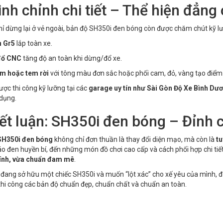
inh chỉnh chi tiết – Thể hiện đẳng
ỉ dừng lại ở vẻ ngoài, bản độ SH350i đen bóng còn được chăm chút kỹ lưỡ
n Gr5
lắp toàn xe.
đổ CNC
tăng độ an toàn khi dừng/đổ xe.
m hoặc tem rời
với tông màu đơn sắc hoặc phối cam, đỏ, vàng tạo điểm 
ược thi công kỹ lưỡng tại các
garage uy tín như Sài Gòn Độ Xe Bình Dư
 dụng.
Kết luận: SH350i đen bóng – Đỉnh
SH350i đen bóng
không chỉ đơn thuần là thay đổi diện mạo, mà còn là
tu
o đen huyền bí, đến những món đồ chơi cao cấp và cách phối hợp chi tiết
tính, vừa chuẩn đam mê
.
đang sở hữu một chiếc SH350i và muốn “lột xác” cho xế yêu của mình, 
hi công các bản độ chuẩn đẹp, chuẩn chất và chuẩn an toàn.