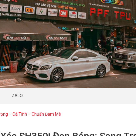
ZALO
Trọng – Cá Tính – Chuẩn Đam Mê
 Xác SH350i Đen Bóng: Sang Tr