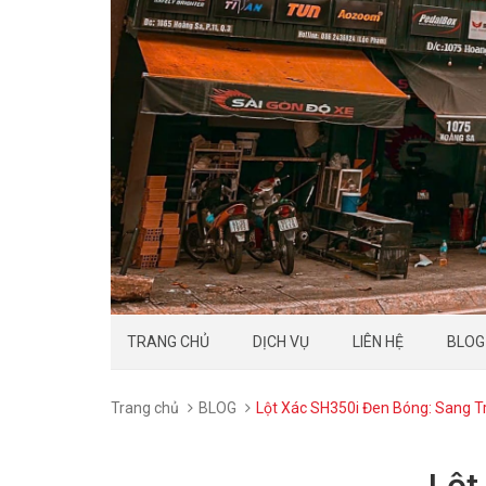
TRANG CHỦ
DỊCH VỤ
LIÊN HỆ
BLOG
Trang chủ
BLOG
Lột Xác SH350i Đen Bóng: Sang 
Lột