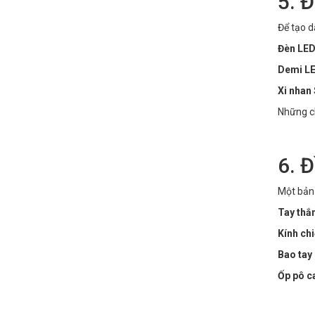
5. 
Để tạo d
Đèn LED
Demi LE
Xi nhan
Những ch
6. 
Một bản 
Tay thắ
Kính ch
Bao tay
Ốp pô c