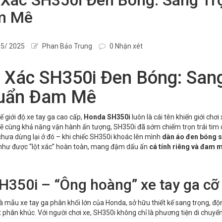
m Mê
5/ 2025
Phan Bảo Trung
0 Nhận xét
 Xác SH350i Đen Bóng: Sang
uẩn Đam Mê
ế giới độ xe tay ga cao cấp,
Honda SH350i
luôn là cái tên khiến giới chơ
 cùng khả năng vận hành ấn tượng, SH350i đã sớm chiếm trọn trái tim
hưa dừng lại ở đó – khi chiếc SH350i khoác lên mình
dàn áo đen bóng s
 như được “lột xác” hoàn toàn, mang đậm dấu ấn
cá tính riêng và đam m
SH350i – “Ông hoàng” xe tay ga cỡ
à mẫu xe tay ga phân khối lớn của Honda, sở hữu thiết kế sang trọng, đ
 phân khúc. Với người chơi xe, SH350i không chỉ là phương tiện di chuyể