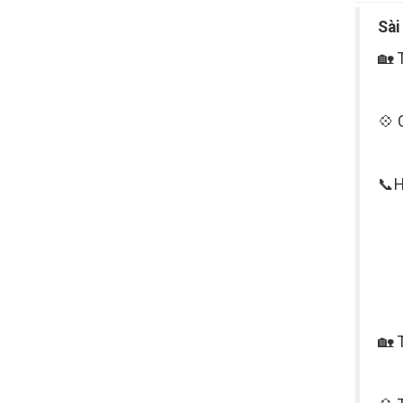
Sài
🏡 
💠 
📞H
🏡 