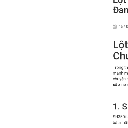
Đa
15/ 0
Lột
Ch
Trong th
mạnh mẽ
chuyện c
cấp
, nó
1. 
SH350i l
bậc nhất