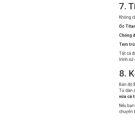
7. T
Không ch
Ốc Tita
Chống 
Tem trù
Tất cả đ
trình sử
8. 
Bản độ
Từ dàn á
vừa cá 
Nếu bạn 
chuyên t