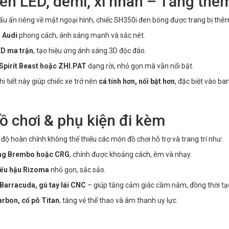
Đèn LED, demi, xi nhan – Tăng thêm
ấu ấn riêng về mặt ngoại hình, chiếc SH350i đen bóng được trang bị thê
 Audi
phong cách, ánh sáng mạnh và sắc nét.
D ma trận
, tạo hiệu ứng ánh sáng 3D độc đáo.
 Spirit Beast hoặc ZHI.PAT
dạng rời, nhỏ gọn mà vẫn nổi bật.
i tiết này giúp chiếc xe trở nên
cá tính hơn, nổi bật hơn
, đặc biệt vào ba
Đồ chơi & phụ kiện đi kèm
độ hoàn chỉnh không thể thiếu các món đồ chơi hỗ trợ và trang trí như:
ng Brembo hoặc CRG
, chỉnh được khoảng cách, êm và nhạy.
iếu hậu Rizoma
nhỏ gọn, sắc sảo.
 Barracuda, gù tay lái CNC
– giúp tăng cảm giác cầm nắm, đồng thời tạo
arbon, cổ pô Titan
, tăng vẻ thể thao và âm thanh uy lực.