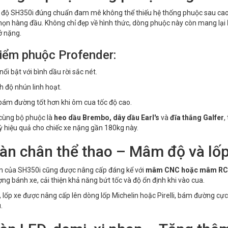
 độ SH350i đúng chuẩn đam mê không thể thiếu hệ thống phuộc sau cao
họn hàng đầu. Không chỉ đẹp về hình thức, dòng phuộc này còn mang lại
ở nặng.
iểm phuộc Profender:
nổi bật với bình dầu rời sắc nét.
h độ nhún linh hoạt.
bám đường tốt hơn khi ôm cua tốc độ cao.
cùng bộ phuộc là
heo dầu Brembo, dây dầu Earl's
và
đĩa thắng Galfer
,
ỳ hiệu quả cho chiếc xe nặng gần 180kg này.
Dàn chân thể thao – Mâm độ và lố
n của SH350i cũng được nâng cấp đáng kể với
mâm CNC hoặc mâm RCB
ợng bánh xe, cải thiện khả năng bứt tốc và độ ổn định khi vào cua.
, lốp xe được nâng cấp lên dòng lốp Michelin hoặc Pirelli, bám đường cực
.