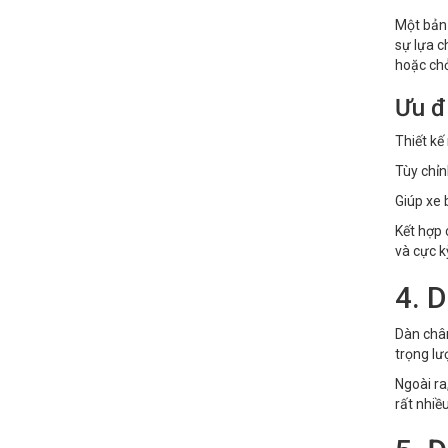
Một bản
sự lựa c
hoặc ch
Ưu đ
Thiết kế 
Tùy chỉn
Giúp xe 
Kết hợp 
và cực k
4. 
Dàn châ
trọng lư
Ngoài ra
rất nhiều