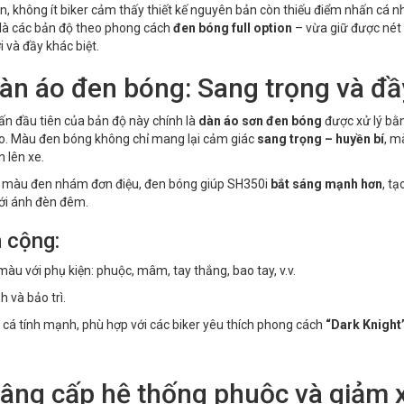
n, không ít biker cảm thấy thiết kế nguyên bản còn thiếu điểm nhấn cá n
 là các bản độ theo phong cách
đen bóng full option
– vừa giữ được nét
i và đầy khác biệt.
Dàn áo đen bóng: Sang trọng và đầ
n đầu tiên của bản độ này chính là
dàn áo sơn đen bóng
được xử lý bằn
o. Màu đen bóng không chỉ mang lại cảm giác
sang trọng – huyền bí
, m
 lên xe.
i màu đen nhám đơn điệu, đen bóng giúp SH350i
bắt sáng mạnh hơn
, t
ới ánh đèn đêm.
 cộng:
màu với phụ kiện: phuộc, mâm, tay thắng, bao tay, v.v.
h và bảo trì.
 cá tính mạnh, phù hợp với các biker yêu thích phong cách
“Dark Knight
Nâng cấp hệ thống phuộc và giảm 