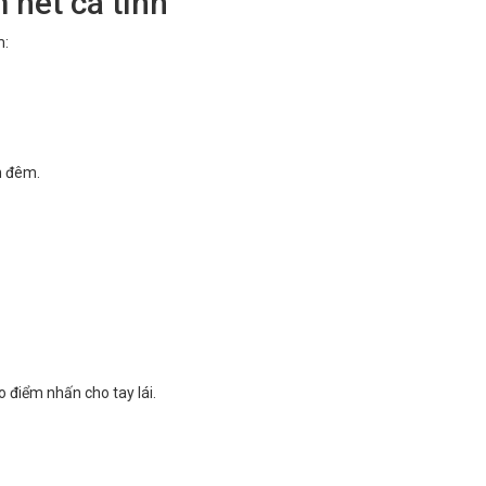
 nét cá tính
m:
n đêm.
 điểm nhấn cho tay lái.