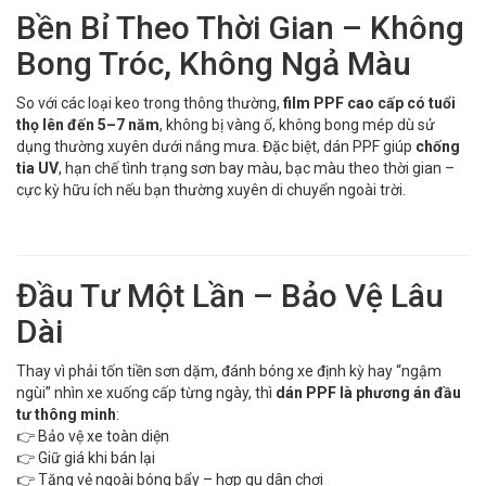
Bền Bỉ Theo Thời Gian – Không
Bong Tróc, Không Ngả Màu
So với các loại keo trong thông thường,
film PPF cao cấp có tuổi
thọ lên đến 5–7 năm
, không bị vàng ố, không bong mép dù sử
dụng thường xuyên dưới nắng mưa. Đặc biệt, dán PPF giúp
chống
tia UV
, hạn chế tình trạng sơn bay màu, bạc màu theo thời gian –
cực kỳ hữu ích nếu bạn thường xuyên di chuyển ngoài trời.
Đầu Tư Một Lần – Bảo Vệ Lâu
Dài
Thay vì phải tốn tiền sơn dặm, đánh bóng xe định kỳ hay “ngậm
ngùi” nhìn xe xuống cấp từng ngày, thì
dán PPF là phương án đầu
tư thông minh
:
👉 Bảo vệ xe toàn diện
👉 Giữ giá khi bán lại
👉 Tăng vẻ ngoài bóng bẩy – hợp gu dân chơi