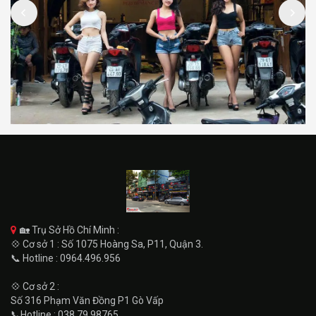
🏡 Trụ Sở Hồ Chí Minh :
💠 Cơ sở 1 : Số 1075 Hoàng Sa, P11, Quận 3.
📞 Hotline : 0964.496.956
💠 Cơ sở 2 :
Số 316 Phạm Văn Đồng P1 Gò Vấp
📞Hotline : 038 79 98765