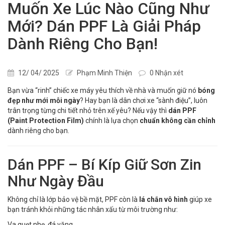
Muốn Xe Lúc Nào Cũng Như
Mới? Dán PPF Là Giải Pháp
Dành Riêng Cho Bạn!
12/ 04/ 2025
Phạm Minh Thiện
0 Nhận xét
Bạn vừa “rinh” chiếc xe máy yêu thích về nhà và muốn giữ nó
bóng
đẹp như mới mỗi ngày
? Hay bạn là dân chơi xe “sành điệu”, luôn
trân trọng từng chi tiết nhỏ trên xế yêu? Nếu vậy thì
dán PPF
(Paint Protection Film)
chính là lựa chọn
chuẩn không cần chỉnh
dành riêng cho bạn.
Dán PPF – Bí Kíp Giữ Sơn Zin
Như Ngày Đầu
Không chỉ là lớp bảo vệ bề mặt, PPF còn là
lá chắn vô hình
giúp xe
bạn tránh khỏi những tác nhân xấu từ môi trường như:
Va quẹt nhẹ, đá văng