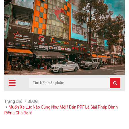
Trang chủ
BLOG
Muốn Xe Lúc Nào Cũng Như Mới? Dán PPF Là Giải Pháp Dành
Riêng Cho Bạn!