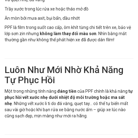
Trầy xước trong lúc rửa xe hoặc tháo mở đồ
Ăn mòn bởi mưa axit, bụi bẩn, dầu nhớt
PPF là film trong suốt cao cấp, ôm khít từng chi tiết trên xe, bảo vệ
lớp sơn zin nhưng
không làm thay đổi màu sơn
. Nhìn bằng mắt
thường gần như không thể phát hiện xe đã được dán film!
Luôn Như Mới Nhờ Khả Năng
Tự Phục Hồi
Một trong những tính năng
đáng tiền
của PPF chính là khả năng
tự
phục hồi vết xước nhẹ dưới nhiệt độ môi trường hoặc ma sát
nhẹ
. Những vết xước li ti do đá văng, quẹt tay... có thể tự biến mất
sau vài giờ hoặc khi bạn rửa xe bằng nước ấm – giúp xe lúc nào
cũng sạch đẹp, mịn màng như mới ra hãng.