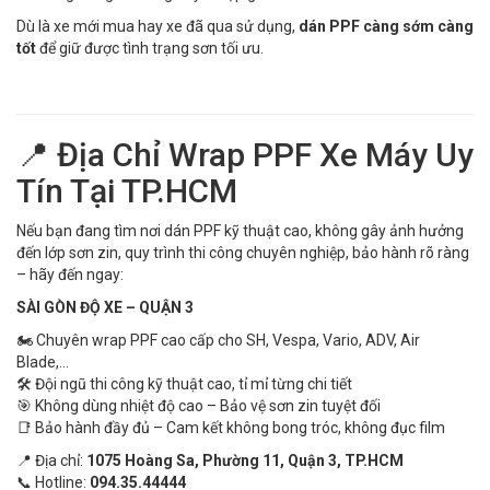
Dù là xe mới mua hay xe đã qua sử dụng,
dán PPF càng sớm càng
tốt
để giữ được tình trạng sơn tối ưu.
📍 Địa Chỉ Wrap PPF Xe Máy Uy
Tín Tại TP.HCM
Nếu bạn đang tìm nơi dán PPF kỹ thuật cao, không gây ảnh hưởng
đến lớp sơn zin, quy trình thi công chuyên nghiệp, bảo hành rõ ràng
– hãy đến ngay:
SÀI GÒN ĐỘ XE – QUẬN 3
🏍️ Chuyên wrap PPF cao cấp cho SH, Vespa, Vario, ADV, Air
Blade,...
🛠️ Đội ngũ thi công kỹ thuật cao, tỉ mỉ từng chi tiết
🎯 Không dùng nhiệt độ cao – Bảo vệ sơn zin tuyệt đối
📑 Bảo hành đầy đủ – Cam kết không bong tróc, không đục film
📍 Địa chỉ:
1075 Hoàng Sa, Phường 11, Quận 3, TP.HCM
📞 Hotline:
094.35.44444