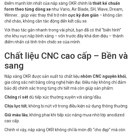
Điểm mạnh lớn nhất của nắp xăng OKR chính là
thiết kế chuẩn
form theo từng dòng xe
như Vario, Air Blade, SH, Wave, Dream,
Winner… giúp việc thay thế trở nên
cực kỳ đơn giản
– không cần
chế cháo, không cần tác động đến kết cấu xe.
Với thao tác gắn nhanh trong vài phút, bạn đã có thể “biến hình”
cho khu vực nắp bình xăng – vốn trước đây khá đơn điệu – thành
điểm nhấn cá tính trên chiếc xe của mình.
Chất liệu CNC cao cấp – Bền và
sang
Nắp xăng OKR được sản xuất từ chất liệu
nhôm CNC nguyên khối
,
gia công sắc nét bằng công nghệ hiện đại. Điều này không chỉ đảm
bảo độ chính xác trong từng chi tiết mà còn giúp sản phẩm:
Chống rỉ sét
dù tiếp xúc thường xuyên với xăng/dầu.
Chịu lực tốt
, không bị nứt vỡ trong điều kiện sử dụng thông thường.
Giữ màu lâu
, không phai khi tiếp xúc nắng mưa nhờ lớp anodized
cao cấp.
Chính vì vậy, nắp xăng OKR không chỉ là món đồ “cho đẹp” mà còn