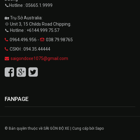
📞Hotline : 05665.1.9999
🏡 Trụ Sở Australia:
💠 Unit 3, 15 Childs Road Chipping.
📞 Hotline : +6144.999.75.57
0964.496.956 -
038.79.98765
CSKH : 094.35.44444
saigondoxe1075@gmail.com
FANPAGE
© Bản quyền thuộc về SÀI GÒN ĐỘ XE | Cung cấp bởi Sapo