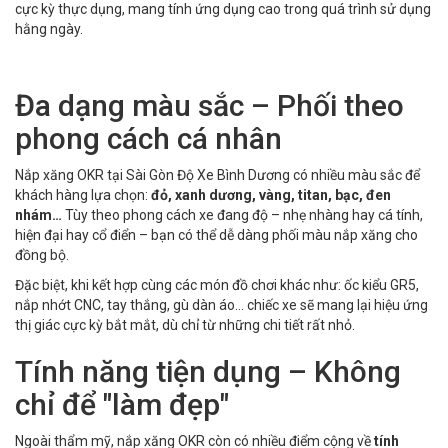
cực kỳ thực dụng, mang tính ứng dụng cao trong quá trình sử dụng
hằng ngày.
Đa dạng màu sắc – Phối theo
phong cách cá nhân
Nắp xăng OKR tại Sài Gòn Độ Xe Bình Dương có nhiều màu sắc để
khách hàng lựa chọn:
đỏ, xanh dương, vàng, titan, bạc, đen
nhám…
Tùy theo phong cách xe đang độ – nhẹ nhàng hay cá tính,
hiện đại hay cổ điển – bạn có thể dễ dàng phối màu nắp xăng cho
đồng bộ.
Đặc biệt, khi kết hợp cùng các món đồ chơi khác như: ốc kiểu GR5,
nắp nhớt CNC, tay thắng, gù dàn áo… chiếc xe sẽ mang lại hiệu ứng
thị giác cực kỳ bắt mắt, dù chỉ từ những chi tiết rất nhỏ.
Tính năng tiện dụng – Không
chỉ để "làm đẹp"
Ngoài thẩm mỹ, nắp xăng OKR còn có nhiều điểm cộng về
tính