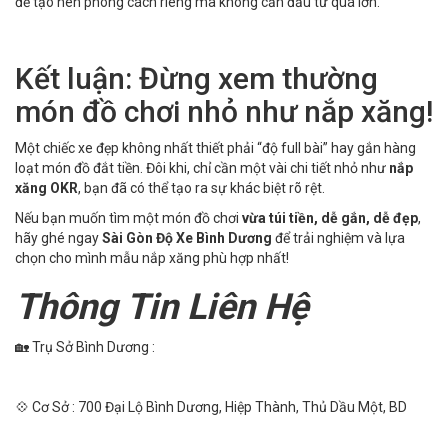
để tạo nên phong cách riêng mà không cần đầu tư quá lớn.
Kết luận: Đừng xem thường
món đồ chơi nhỏ như nắp xăng!
Một chiếc xe đẹp không nhất thiết phải “độ full bài” hay gắn hàng
loạt món đồ đắt tiền. Đôi khi, chỉ cần một vài chi tiết nhỏ như
nắp
xăng OKR
, bạn đã có thể tạo ra sự khác biệt rõ rệt.
Nếu bạn muốn tìm một món đồ chơi
vừa túi tiền, dễ gắn, dễ đẹp
,
hãy ghé ngay
Sài Gòn Độ Xe Bình Dương
để trải nghiệm và lựa
chọn cho mình mẫu nắp xăng phù hợp nhất!
Thông Tin Liên Hệ
🏡 Trụ Sở Bình Dương :
💠 Cơ Sở : 700 Đại Lộ Bình Dương, Hiệp Thành, Thủ Dầu Một, BD