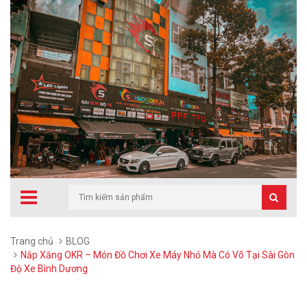
Trang chủ
BLOG
Nắp Xăng OKR – Món Đồ Chơi Xe Máy Nhỏ Mà Có Võ Tại Sài Gòn
Độ Xe Bình Dương