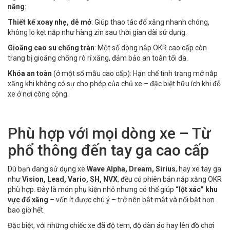
năng
:
Thiết kế xoay nhẹ, dễ mở
: Giúp thao tác đổ xăng nhanh chóng,
không lo kẹt nắp như hàng zin sau thời gian dài sử dụng.
Gioăng cao su chống tràn
: Một số dòng nắp OKR cao cấp còn
trang bị gioăng chống rò rỉ xăng, đảm bảo an toàn tối đa.
Khóa an toàn
(ở một số mẫu cao cấp): Hạn chế tình trạng mở nắp
xăng khi không có sự cho phép của chủ xe – đặc biệt hữu ích khi đỗ
xe ở nơi công cộng.
Phù hợp với mọi dòng xe – Từ
phổ thông đến tay ga cao cấp
Dù bạn đang sử dụng xe
Wave Alpha, Dream, Sirius
, hay xe tay ga
như
Vision, Lead, Vario, SH, NVX
, đều có phiên bản nắp xăng OKR
phù hợp. Đây là món phụ kiện nhỏ nhưng có thể giúp
“lột xác” khu
vực đổ xăng
– vốn ít được chú ý – trở nên bắt mắt và nổi bật hơn
bao giờ hết.
Đặc biệt, với những chiếc xe đã độ tem, độ dàn áo hay lên đồ chơi