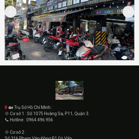
🏡 Trụ Sở Hồ Chí Minh :
💠 Cơ sở 1 : Số 1075 Hoàng Sa, P11, Quận 3.
📞 Hotline : 0964.496.956
💠 Cơ sở 2 :
Số 316 Phạm Văn Đồng P1 Gò Vấp