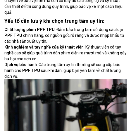
chuyên về bảo vệ sơn mà còn có đầy đủ các công cụ và kỹ thuật
cần thiết để thi công đúng quy trình, giúp bảo vệ xe một cách hiệu
quả.
Yếu tố cần lưu ý khi chọn trung tâm uy tín:
Chất lượng phim PPF TPU
: Đảm bảo trung tâm sử dụng các loại
PPF TPU
chính hãng, có nguồn gốc rõ ràng và được nhập khẩu từ
các nhà sản xuất uy tín.
Kinh nghiệm và tay nghề của kỹ thuật viên
: Kỹ thuật viên có tay
nghề cao sẽ giúp quá trình dán phim diễn ra mượt mà và không gây
hư hại cho sơn xe.
Dịch vụ bảo hành
: Các trung tâm uy tín thường sẽ cung cấp bảo
hành cho
PPF TPU
sau khi dán, giúp bạn yên tâm về chất lượng
dịch vụ.