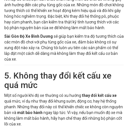
ảnh hưởng đến các phụ tùng gốc của xe. Những món đồ chơi không
tương thích có thể khiến xe hoạt động kém hiệu quả và đôi khi gây
hỏng hóc nghiêm trọng. Đặc biệt, khi thay đổi hệ thống pô, phuộc
hay cùm phanh, bạn cần kiểm tra thật kỹ tính tương thích với các
bộ phận nguyên bản của xe để không làm mất bảo hành.
Sài Gòn Độ Xe Bình Dương
sẽ giúp bạn kiểm tra độ tương thích của
các món đồ chơi với phụ tùng gốc của xe, đảm bảo không có sự
xung đột nào xảy ra. Chúng tôi luôn ưu tiên các sản phẩm có thể
lắp đặt một cách dễ dàng mà không làm thay đổi kết cấu cơ bản
của xe.
5. Không thay đổi kết cấu xe
quá mức
Một số người khi độ xe thường có xu hướng
thay đổi kết cấu xe
quá mức, ví dụ như thay đổi khung sườn, động cơ, hay hệ thống
phanh. Những thay đổi này có thể khiến chiếc xe không còn nguyên
bản và
mất bảo hành
ngay lập tức. Vì vậy, nếu bạn muốn độ xe mà
không làm mất bảo hành, hãy hạn chế thay đổi những bộ phận cốt
lõi của xe.