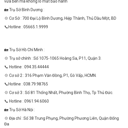
vừa bền mà không lo mất bảo hành
🏡 Trụ Sở Bình Dương :
💠 Cơ Sở : 700 Đại Lộ Bình Dương, Hiệp Thành, Thủ Dầu Một, BD
📞Hotline : 05665.1.9999
🏡 Trụ Sở Hồ Chí Minh :
💠 Trụ sở chính : Số 1075-1065 Hoàng Sa, P11, Quận 3.
📞 Hotline : 094.35.44444
💠 Cơ sở 2 : 316 Phạm Văn Đồng, P1, Gò Vấp, HCMN.
📞Hotline : 038.79.98765
💠 Cơ sở 3 : Số 81 Thống Nhất, Phường Bình Thọ, Tp Thủ Đức.
📞 Hotline : 0961.94.6060
🏡 Trụ Sở Hà Nội :
💠 Địa chỉ : Số 38 Trung Phụng, Phường Phương Liên, Quận Đống
Đa