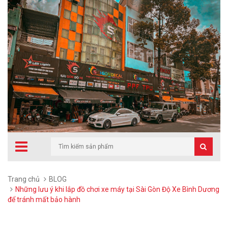
Trang chủ
BLOG
Những lưu ý khi lắp đồ chơi xe máy tại Sài Gòn Độ Xe Bình Dương
để tránh mất bảo hành