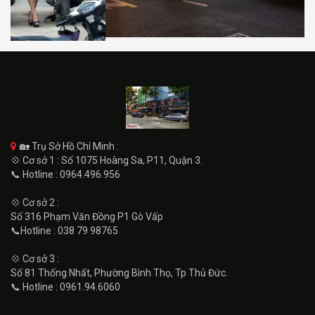
🏡 Trụ Sở Hồ Chí Minh :
💠 Cơ sở 1 : Số 1075 Hoàng Sa, P11, Quận 3.
📞 Hotline : 0964.496.956
💠 Cơ sở 2 :
Số 316 Phạm Văn Đồng P1 Gò Vấp
📞Hotline : 038 79 98765
💠 Cơ sở 3 :
Số 81 Thống Nhất, Phường Bình Thọ, Tp Thủ Đức.
📞 Hotline : 0961.94.6060