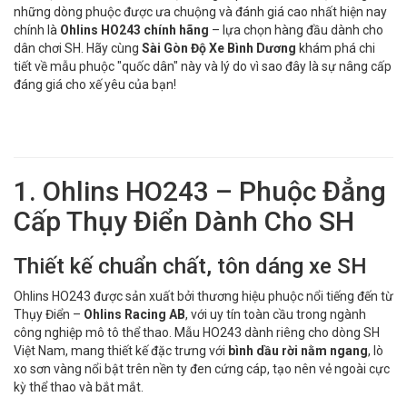
những dòng phuộc được ưa chuộng và đánh giá cao nhất hiện nay
chính là
Ohlins HO243 chính hãng
– lựa chọn hàng đầu dành cho
dân chơi SH. Hãy cùng
Sài Gòn Độ Xe Bình Dương
khám phá chi
tiết về mẫu phuộc "quốc dân" này và lý do vì sao đây là sự nâng cấp
đáng giá cho xế yêu của bạn!
1. Ohlins HO243 – Phuộc Đẳng
Cấp Thụy Điển Dành Cho SH
Thiết kế chuẩn chất, tôn dáng xe SH
Ohlins HO243 được sản xuất bởi thương hiệu phuộc nổi tiếng đến từ
Thụy Điển –
Ohlins Racing AB
, với uy tín toàn cầu trong ngành
công nghiệp mô tô thể thao. Mẫu HO243 dành riêng cho dòng SH
Việt Nam, mang thiết kế đặc trưng với
bình dầu rời nằm ngang
, lò
xo sơn vàng nổi bật trên nền ty đen cứng cáp, tạo nên vẻ ngoài cực
kỳ thể thao và bắt mắt.