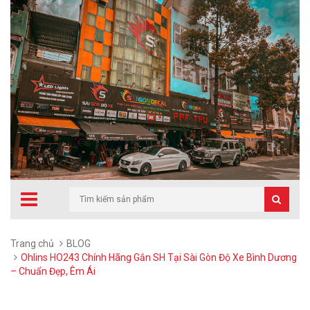
Trang chủ
BLOG
Ohlins HO243 Chính Hãng Gắn SH Tại Sài Gòn Độ Xe Bình Dương
– Chuẩn Đẹp, Êm Ái