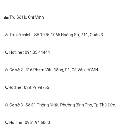
🏡 Trụ Sở Hồ Chí Minh :
💠 Trụ sở chính : Số 1075-1065 Hoàng Sa, P11, Quận 3.
📞 Hotline : 094.35.44444
💠 Cơ sở 2 : 316 Phạm Văn Đồng, P1, Gò Vấp, HCMN.
📞Hotline : 038.79.98765
💠 Cơ sở 3 : Số 81 Thống Nhất, Phường Bình Thọ, Tp Thủ Đức.
📞 Hotline : 0961.94.6060