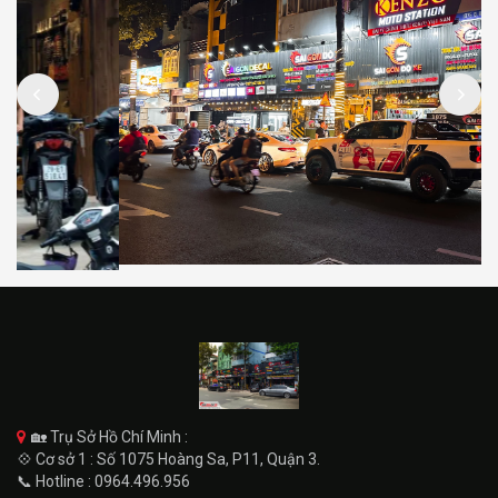
🏡 Trụ Sở Hồ Chí Minh :
💠 Cơ sở 1 : Số 1075 Hoàng Sa, P11, Quận 3.
📞 Hotline : 0964.496.956