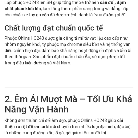
Lắp phuộc HO243 lên SH giúp tổng thể xe
trở nên cân đối, đậm
chất phân khối lớn
, làm tăng thêm phần sang trọng và đẳng cấp
cho chiếc xe tay ga vốn đã được mệnh danh là "vua đường phố".
Chất lượng đạt chuẩn quốc tế
Phuộc Ohlins HO243 được
gia công tỉ mỉ
từ vật liệu cao cấp như
nhôm nguyên khối, ty phuộc mạ chrome siêu bền và hệ thống van
điều chỉnh hiện đại, đảm bảo khả năng hoạt động ổn định và bền bỉ
theo thời gian. Sản phẩm đạt chuẩn châu Âu, sử dụng được tốt
trong điều kiện đường sá Việt Nam.
2. Êm Ái Mượt Mà – Tối Ưu Khả
Năng Vận Hành
Không đơn thuần chỉ để làm đẹp, phuộc Ohlins HO243 giúp
cải
thiện rõ rệt độ êm ái
khi di chuyển trên nhiều loại địa hình, đặc biệt
là những cung đường xấu, ổ gà, gờ giảm tốc tại đô thị.