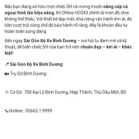
Nếu bạn đang sở hữu một chiếc SH và mong muốn
nâng cấp cả
ngoại hình lẫn hiệu năng
, thì Ohlins HO243 chính là món đồ chơi
không thể thiếu. Với thiết kế đẹp mắt, khả năng vận hành êm ái, độ
bền vượt trội cùng chế độ bảo hành rõ ràng, đây là khoản đầu tư
hoàn toàn xứng đáng.
Đến ngay
Sài Gòn Độ Xe Bình Dương
– nơi hội tụ đam mê và kỹ
thuật, để biến chiếc SH của bạn trở nên
chuẩn đẹp – êm ái – khác
biệt
!
📍 Sài Gòn Độ Xe Bình Dương
🏡 Trụ Sở Bình Dương :
💠 Cơ Sở : 700 Đại Lộ Bình Dương, Hiệp Thành, Thủ Dầu Một, BD
📞Hotline : 05665.1.9999