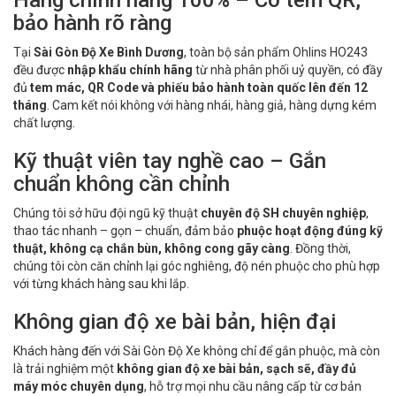
bảo hành rõ ràng
Tại
Sài Gòn Độ Xe Bình Dương
, toàn bộ sản phẩm Ohlins HO243
đều được
nhập khẩu chính hãng
từ nhà phân phối uỷ quyền, có đầy
đủ
tem mác, QR Code và phiếu bảo hành toàn quốc lên đến 12
tháng
. Cam kết nói không với hàng nhái, hàng giả, hàng dựng kém
chất lượng.
Kỹ thuật viên tay nghề cao – Gắn
chuẩn không cần chỉnh
Chúng tôi sở hữu đội ngũ kỹ thuật
chuyên độ SH chuyên nghiệp
,
thao tác nhanh – gọn – chuẩn, đảm bảo
phuộc hoạt động đúng kỹ
thuật, không cạ chắn bùn, không cong gãy càng
. Đồng thời,
chúng tôi còn căn chỉnh lại góc nghiêng, độ nén phuộc cho phù hợp
với từng khách hàng sau khi lắp.
Không gian độ xe bài bản, hiện đại
Khách hàng đến với Sài Gòn Độ Xe không chỉ để gắn phuộc, mà còn
là trải nghiệm một
không gian độ xe bài bản, sạch sẽ, đầy đủ
máy móc chuyên dụng
, hỗ trợ mọi nhu cầu nâng cấp từ cơ bản