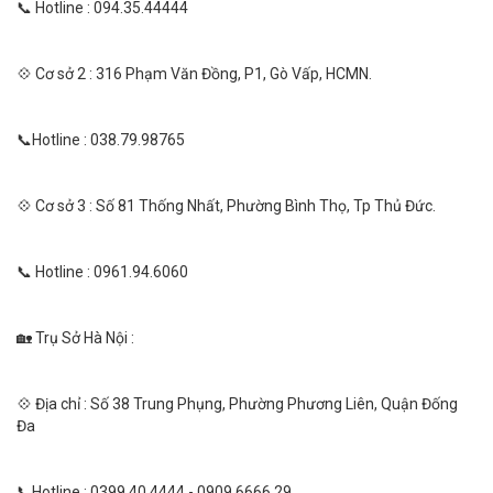
📞 Hotline : 094.35.44444
💠 Cơ sở 2 : 316 Phạm Văn Đồng, P1, Gò Vấp, HCMN.
📞Hotline : 038.79.98765
💠 Cơ sở 3 : Số 81 Thống Nhất, Phường Bình Thọ, Tp Thủ Đức.
📞 Hotline : 0961.94.6060
🏡 Trụ Sở Hà Nội :
💠 Địa chỉ : Số 38 Trung Phụng, Phường Phương Liên, Quận Đống
Đa
📞Hotline : 0399.40.4444 - 0909.6666.29