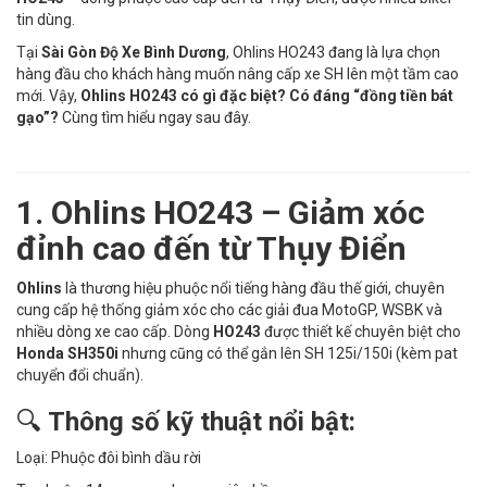
tin dùng.
Tại
Sài Gòn Độ Xe Bình Dương
, Ohlins HO243 đang là lựa chọn
hàng đầu cho khách hàng muốn nâng cấp xe SH lên một tầm cao
mới. Vậy,
Ohlins HO243 có gì đặc biệt? Có đáng “đồng tiền bát
gạo”?
Cùng tìm hiểu ngay sau đây.
1. Ohlins HO243 – Giảm xóc
đỉnh cao đến từ Thụy Điển
Ohlins
là thương hiệu phuộc nổi tiếng hàng đầu thế giới, chuyên
cung cấp hệ thống giảm xóc cho các giải đua MotoGP, WSBK và
nhiều dòng xe cao cấp. Dòng
HO243
được thiết kế chuyên biệt cho
Honda SH350i
nhưng cũng có thể gắn lên SH 125i/150i (kèm pat
chuyển đổi chuẩn).
🔍
Thông số kỹ thuật nổi bật:
Loại: Phuộc đôi bình dầu rời