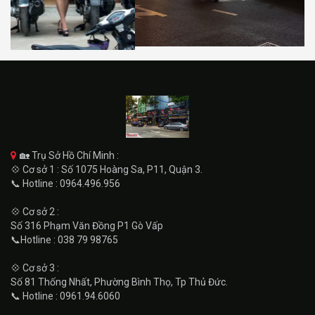
🏡 Trụ Sở Hồ Chí Minh :
💠 Cơ sở 1 : Số 1075 Hoàng Sa, P11, Quận 3.
📞 Hotline : 0964.496.956
💠 Cơ sở 2 :
Số 316 Phạm Văn Đồng P1 Gò Vấp
📞Hotline : 038 79 98765
💠 Cơ sở 3 :
Số 81 Thống Nhất, Phường Bình Thọ, Tp Thủ Đức.
📞 Hotline : 0961.94.6060