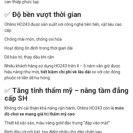
can thiệp phức tạp.
✅
Độ bền vượt thời gian
Ohlins HO243 được sản xuất với công nghệ tiên tiến, vật liệu cao
cấp:
Chống mài mòn, chống oxi hóa
Hoạt động ổn định trong thời gian dài
Dễ bảo trì, thay dầu khi cần
Nhiều khách hàng sử dụng HO243 trên 4 – 5 năm vẫn giữ được
hiệu năng như mới,
tiết kiệm chi phí về lâu dài
so với các dòng
phuộc rẻ tiền dễ hư hỏng.
✅
Tăng tính thẩm mỹ – nâng tầm đẳng
cấp SH
Không chỉ cải thiện khả năng vận hành, Ohlins HO243 còn là
món
đồ chơi xe mang giá trị thẩm mỹ cao
:
Thiết kế sắc sảo, màu vàng gold đặc trưng “đập vào mắt”
Bình dầu rời nổi bật, tạo điểm nhấn cho dàn chân sau