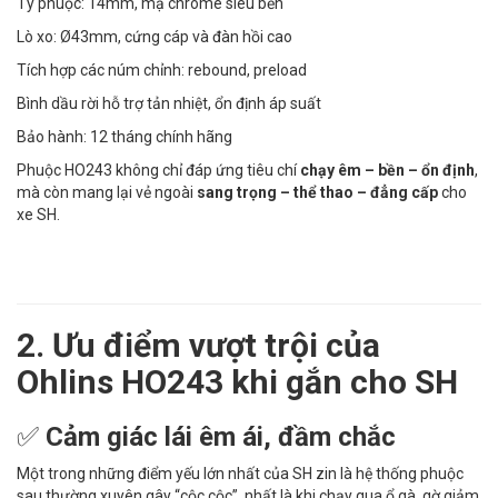
Ty phuộc: 14mm, mạ chrome siêu bền
Lò xo: Ø43mm, cứng cáp và đàn hồi cao
Tích hợp các núm chỉnh: rebound, preload
Bình dầu rời hỗ trợ tản nhiệt, ổn định áp suất
Bảo hành: 12 tháng chính hãng
Phuộc HO243 không chỉ đáp ứng tiêu chí
chạy êm – bền – ổn định
,
mà còn mang lại vẻ ngoài
sang trọng – thể thao – đẳng cấp
cho
xe SH.
2. Ưu điểm vượt trội của
Ohlins HO243 khi gắn cho SH
✅
Cảm giác lái êm ái, đầm chắc
Một trong những điểm yếu lớn nhất của SH zin là hệ thống phuộc
sau thường xuyên gây “cộc cộc”, nhất là khi chạy qua ổ gà, gờ giảm