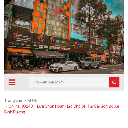
Trang chủ
BLOG
Ohlins HO243 – Lựa Chọn Hoàn Hảo Cho SH Tại Sài Gòn Độ Xe
Bình Dương